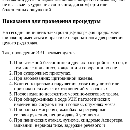
не вызывает ухудшения состояния, дискомфорта или
болезненных ощущений.
Показания для проведения процедуры
На сегодняшний день электроэнцефалография продолжает
широко применяться в практике невропатолога для решения
целого ряда задач.
Так, проведение ЭЭГ рекомендуется:
При затяжной бессоннице и других расстройствах сна, в
том числе при апноэ, хождении и говорении во сне.
При судорожных приступах.
При заболеваниях щитовидной железы.
Если есть признаки нарушения развития у детей или
признаки психических отклонений у взрослых.
После недавно пережитых черепно-мозговых травм.
При обнаруженных в ходе УЗИ патологических
изменениях сосудов шеи и головы, опухолях мозга.
При частых мигренях, жалобах на регулярные
головокружения, непроходящей усталости.
При панических атаках, аутизме, синдроме Аспергера,
заикании, нервном тике, задержке речевого и