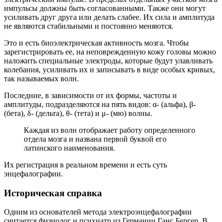
импульсы должны быть согласованными. Также они могут
усиливать друг друга или делать слабее. Их сила и амплитуда
не являются стабильными и постоянно меняются.
Это и есть биоэлектрическая активность мозга. Чтобы
зарегистрировать ее, на неповрежденную кожу головы можно
наложить специальные электроды, которые будут улавливать
колебания, усиливать их и записывать в виде особых кривых,
так называемых волн.
Последние, в зависимости от их формы, частоты и
амплитуды, подразделяются на пять видов: α- (альфа), β-
(бета), δ- (дельта), θ- (тета) и μ- (мю) волны.
Каждая из волн отображает работу определенного
отдела мозга и названа первой буквой его
латинского наименования.
Их регистрация в реальном времени и есть суть
энцефалографии.
Историческая справка
Одним из основателей метода электроэнцефалографии
считается физиолог и психиатр из Германии Ганс Бергер. В