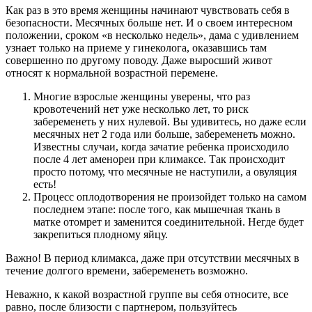
Как раз в это время женщины начинают чувствовать себя в
безопасности. Месячных больше нет. И о своем интересном
положении, сроком «в несколько недель», дама с удивлением
узнает только на приеме у гинеколога, оказавшись там
совершенно по другому поводу. Даже выросший живот
относят к нормальной возрастной перемене.
Многие взрослые женщины уверены, что раз
кровотечений нет уже несколько лет, то риск
забеременеть у них нулевой. Вы удивитесь, но даже если
месячных нет 2 года или больше, забеременеть можно.
Известны случаи, когда зачатие ребенка происходило
после 4 лет аменореи при климаксе. Так происходит
просто потому, что месячные не наступили, а овуляция
есть!
Процесс оплодотворения не произойдет только на самом
последнем этапе: после того, как мышечная ткань в
матке отомрет и заменится соединительной. Негде будет
закрепиться плодному яйцу.
Важно! В период климакса, даже при отсутствии месячных в
течение долгого времени, забеременеть возможно.
Неважно, к какой возрастной группе вы себя относите, все
равно, после близости с партнером, пользуйтесь