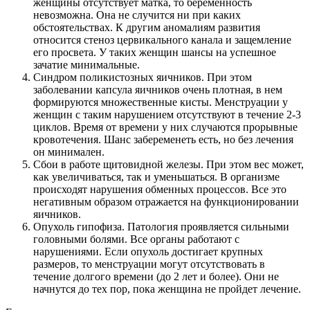
женщины отсутствует матка, то беременность
невозможна. Она не случится ни при каких
обстоятельствах. К другим аномалиям развития
относится стеноз цервикального канала и защемление
его просвета. У таких женщин шансы на успешное
зачатие минимальные.
Синдром поликистозных яичников. При этом
заболевании капсула яичников очень плотная, в нем
формируются множественные кисты. Менструации у
женщин с таким нарушением отсутствуют в течение 2-3
циклов. Время от времени у них случаются прорывные
кровотечения. Шанс забеременеть есть, но без лечения
он минимален.
Сбои в работе щитовидной железы. При этом вес может,
как увеличиваться, так и уменьшаться. В организме
происходят нарушения обменных процессов. Все это
негативным образом отражается на функционировании
яичников.
Опухоль гипофиза. Патология проявляется сильными
головными болями. Все органы работают с
нарушениями. Если опухоль достигает крупных
размеров, то менструации могут отсутствовать в
течение долгого времени (до 2 лет и более). Они не
начнутся до тех пор, пока женщина не пройдет лечение.