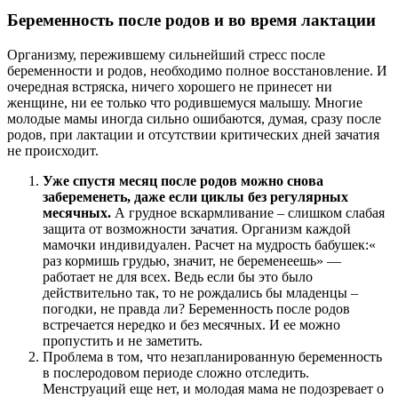
Беременность после родов и во время лактации
Организму, пережившему сильнейший стресс после
беременности и родов, необходимо полное восстановление. И
очередная встряска, ничего хорошего не принесет ни
женщине, ни ее только что родившемуся малышу. Многие
молодые мамы иногда сильно ошибаются, думая, сразу после
родов, при лактации и отсутствии критических дней зачатия
не происходит.
Уже спустя месяц после родов можно снова
забеременеть, даже если циклы без регулярных
месячных.
А грудное вскармливание – слишком слабая
защита от возможности зачатия. Организм каждой
мамочки индивидуален. Расчет на мудрость бабушек:«
раз кормишь грудью, значит, не беременеешь» —
работает не для всех. Ведь если бы это было
действительно так, то не рождались бы младенцы –
погодки, не правда ли? Беременность после родов
встречается нередко и без месячных. И ее можно
пропустить и не заметить.
Проблема в том, что незапланированную беременность
в послеродовом периоде сложно отследить.
Менструаций еще нет, и молодая мама не подозревает о