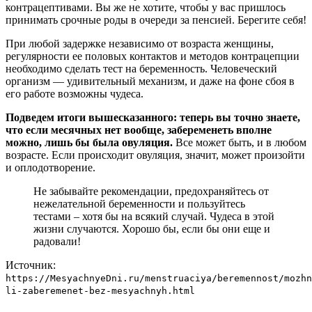
контрацептивами. Вы же не хотите, чтобы у вас пришлось
принимать срочные роды в очереди за пенсией. Берегите себя!
При любой задержке независимо от возраста женщины,
регулярности ее половых контактов и методов контрацепции
необходимо сделать тест на беременность. Человеческий
организм — удивительный механизм, и даже на фоне сбоя в
его работе возможны чудеса.
Подведем итоги вышесказанного: теперь вы точно знаете,
что если месячных нет вообще, забеременеть вполне
можно, лишь бы была овуляция.
Все может быть, и в любом
возрасте. Если происходит овуляция, значит, может произойти
и оплодотворение.
Не забывайте рекомендации, предохраняйтесь от
нежелательной беременности и пользуйтесь
тестами – хотя бы на всякий случай. Чудеса в этой
жизни случаются. Хорошо бы, если бы они еще и
радовали!
Источник:
https://MesyachnyeDni.ru/menstruaciya/beremennost/mozhn
li-zaberemenet-bez-mesyachnyh.html