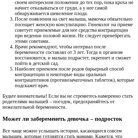
своем интересном положении до тех пор, пока кроха не
начнет отказываться от груди, а у нее самой
обнаруживается шевеление плода.
После появления на свет малыша, мамочка обязательно
посещает женскую консультацию. Гинеколог на приеме
советует приемлемые для нее средства контрацепции
при ведении половой жизни. Не следует пренебрегать
этими советами.
Врачи рекомендуют, чтобы интервал после
беременности составлял от 3 лет. Тогда и организм
восстановится, и малыш подрастет, окрепнет и сможет
пойти в детский сад.
Наиболее приемлем после родов барьерный способ
контрацепции и некоторые виды оральных
контрацептивов (противозачаточных таблеток), которые
подскажет врач.
Будьте внимательны! Если вы не стремитесь намеренно стать
родителями малышей – погодок, предохраняйтесь от
нежелательной беременности.
Может ли забеременеть девочка – подросток
Все чаще можно услышать истории, касающиеся совсем
малышек, которые готовятся стать мамами. Кажется, что