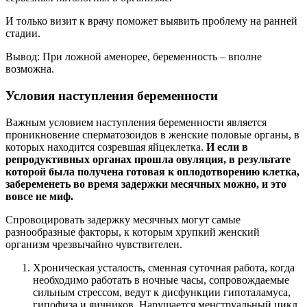
И только визит к врачу поможет выявить проблему на ранней
стадии.
Вывод: При ложной аменорее, беременность – вполне
возможна.
Условия наступления беременности
Важным условием наступления беременности является
проникновение сперматозоидов в женские половые органы, в
которых находится созревшая яйцеклетка.
И если в
репродуктивных органах прошла овуляция, в результате
которой была получена готовая к оплодотворению клетка,
забеременеть во время задержки месячных можно, и это
вовсе не миф.
Спровоцировать задержку месячных могут самые
разнообразные факторы, к которым хрупкий женский
организм чрезвычайно чувствителен.
Хроническая усталость, сменная суточная работа, когда
необходимо работать в ночные часы, сопровождаемые
сильным стрессом, ведут к дисфункции гипоталамуса,
гипофиза и яичников. Нарушается менструальный цикл.