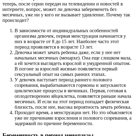
теперь, после серии передач на телевидении и новостей в
интернете, вопрос, может ли девочка забеременеть без
месячных, уже ни у кого не вызывает удивление. Почему так
происходит?
В зависимости от индивидуальных особенностей
организма девочек, первая менструация начинается у
них в возрасте от 8 до 15 лет. Наиболее часто этот
период проявляется в возрасте 13 лет.
Девочка может зачать ребенка даже, если у нее нет
начальных месячных (менархе). Она еще слишком мала,
а ей хочется выглядеть взрослой и умудренной опытом.
В погоне за взрослой жизнью появляется первый
сексуальный опыт на самых ранних этапах.
У девочек наступает период раннего полового
созревания, вырабатываются гормоны и запускаются
циклические процессы в яичниках. Первая, готовая к
оплодотворению яйцеклетка, появляется раньше начала
месячных. И если на этот период попадает физическая
близость, после нее, высока вероятность зачать ребенка.
Проходит время, а менструации нет. Но это объясняется
уже не причинами взросления и полового созревания, а
задержкой по причине беременности.
Беременность в период менопаузы