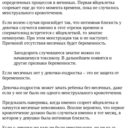
определенных процессов в яичниках. Первая яйцеклетка
созревает еще до того момента времени, пока не случилось
менструального кровотечения.
Если волею случая произойдет так, что интимная близость у
девочки случится именно в этот отрезок времени и
сперматозоид встретится с яйцеклеткой, то зачатие
неминуемо. При этом менструация так и не наступит.
Причиной отсутствия месячных будет беременность.
Заподозрить случившееся зачатие можно по
начавшемуся токсикозу. В дальнейшем появятся и
другие признаки беременности.
Если месячных нет у девочки-подростка – это не защита от
беременности.
Девочка-подросток может зачать ребенка без месячных, даже
если у нее не было ни одного менструального кровотечения.
Предсказать наверняка, когда именно созреет яйцеклетка и
начнутся месячные невозможно. Вполне вероятно, что первое
кровотечение должно было случиться именно в тот месяц, в
котором у девушки была интимная близость.
Если у девочки ни разу не было менструации, но не из-за