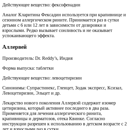
Действующее вещество: фексофенадин
Аналог Кларитина Фексадин используется при крапивнице и
сезонном аллергическом рините. Принимается раз в сутки
детьми с 6 или 12 лет в зависимости от дозировки и
взрослыми. Редко вызывает сонливость и не оказывает
успокаивающего эффекта.
Аллервей
Производитель: Dr. Reddy’s, Индия
Форма выпуска: таблетки
Действующее вещество: левоцетиризин
Синонимы: Супрастинекс, Гленцет, Зодак экспресс, Ксизал,
Левоцетиризин, Эльцет и др.
Лекарство нового поколения Аллервэй содержит изомер
цетиризина, который активнее последнего в два раза.
Применяется для лечения аллергического ринита,
крапивницы и дерматозов, отека Квинке. Согласно
инструкции разрешен к использованию в детском возрасте с 2
лет и взрослыми раз в сутки.