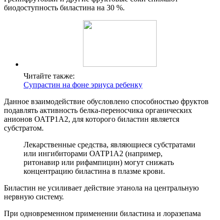
биодоступность биластина на 30 %.
Читайте также:
Супрастин на фоне эриуса ребенку
Данное взаимодействие обусловлено способностью фруктов
подавлять активность белка-переносчика органических
анионов ОАТР1А2, для которого биластин является
субстратом.
Лекарственные средства, являющиеся субстратами
или ингибиторами ОАТР1А2 (например,
ритонавир или рифампицин) могут снижать
концентрацию биластина в плазме крови.
Биластин не усиливает действие этанола на центральную
нервную систему.
При одновременном применении биластина и лоразепама