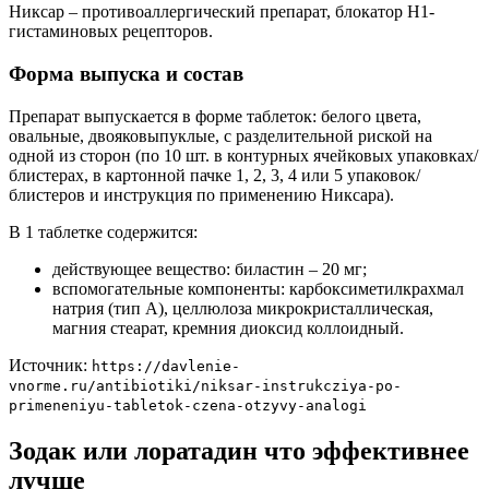
Никсар – противоаллергический препарат, блокатор H1-
гистаминовых рецепторов.
Форма выпуска и состав
Препарат выпускается в форме таблеток: белого цвета,
овальные, двояковыпуклые, с разделительной риской на
одной из сторон (по 10 шт. в контурных ячейковых упаковках/
блистерах, в картонной пачке 1, 2, 3, 4 или 5 упаковок/
блистеров и инструкция по применению Никсара).
В 1 таблетке содержится:
действующее вещество: биластин – 20 мг;
вспомогательные компоненты: карбоксиметилкрахмал
натрия (тип А), целлюлоза микрокристаллическая,
магния стеарат, кремния диоксид коллоидный.
Источник:
https://davlenie-
vnorme.ru/antibiotiki/niksar-instrukcziya-po-
primeneniyu-tabletok-czena-otzyvy-analogi
Зодак или лоратадин что эффективнее
лучше