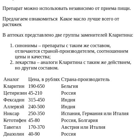
Препарат можно использовать независимо от приема пищи.
Предлагаем ознакомиться Какое масло лучше всего от
растяжек
В аптеках представлено две группы заменителей Кларитина:
синонимы – препараты с таким же составом,
отличаются страной-производителем, соотношением
цены и качества;
лекарства – аналоги Кларитина с таким же действием,
но другим составом.
Аналог
Цена, в рублях
Страна-производитель
Кларитин
190-650
Бельгия
Цетиризин
45-210
Россия
Фексадин
315-450
Индия
Аллервэй
240-500
Индия
Никсар
250-350
Испания, Германия или Италия
Кетотифен
45-80
Россия, Болгария
Тавегил
170-370
Австрия или Италия
Диазолин
40-90
Россия