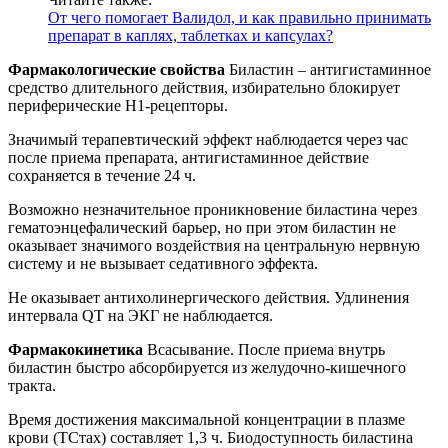
От чего помогает Валидол, и как правильно принимать
препарат в каплях, таблетках и капсулах?
Фармакологические свойства
Биластин – антигистаминное
средство длительного действия, избирательно блокирует
периферические H1-рецепторы.
Значимый терапевтический эффект наблюдается через час
после приема препарата, антигистаминное действие
сохраняется в течение 24 ч.
Возможно незначительное проникновение биластина через
гематоэнцефалический барьер, но при этом биластин не
оказывает значимого воздействия на центральную нервную
систему и не вызывает седативного эффекта.
Не оказывает антихолинергического действия. Удлинения
интервала QT на ЭКГ не наблюдается.
Фармакокинетика
Всасывание. После приема внутрь
биластин быстро абсорбируется из желудочно-кишечного
тракта.
Время достижения максимальной концентрации в плазме
крови (ТСтах) составляет 1,3 ч. Биодоступность биластина