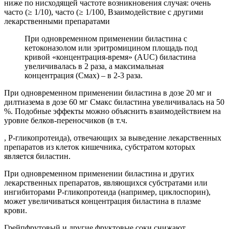
ниже по нисходящей частоте возникновения случая: очень
часто (≥ 1/10), часто (≥ 1/100, Взаимодействие с другими
лекарственными препаратами
При одновременном применении биластина с
кетоконазолом или эритромицином площадь под
кривой «концентрация-время» (AUC) биластина
увеличивалась в 2 раза, а максимальная
концентрация (Смах) – в 2-3 раза.
При одновременном применении биластина в дозе 20 мг и
дилтиазема в дозе 60 мг Смакс биластина увеличивалась на 50
%. Подобные эффекты можно объяснить взаимодействием на
уровне белков-переносчиков (в т.ч.
, Р-гликопротеида), отвечающих за выведение лекарственных
препаратов из клеток кишечника, субстратом которых
является биластин.
При одновременном применении биластина и других
лекарственных препаратов, являющихся субстратами или
ингибиторами Р-гликопротеида (например, циклоспорин),
может увеличиваться концентрация биластина в плазме
крови.
Грейпфрутовый и другие фруктовые соки снижают