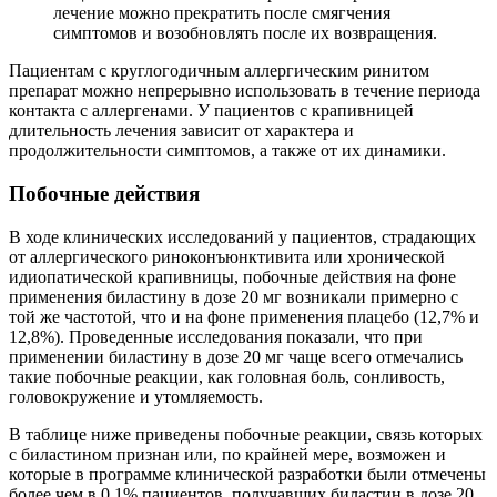
лечение можно прекратить после смягчения
симптомов и возобновлять после их возвращения.
Пациентам с круглогодичным аллергическим ринитом
препарат можно непрерывно использовать в течение периода
контакта с аллергенами. У пациентов с крапивницей
длительность лечения зависит от характера и
продолжительности симптомов, а также от их динамики.
Побочные действия
В ходе клинических исследований у пациентов, страдающих
от аллергического риноконъюнктивита или хронической
идиопатической крапивницы, побочные действия на фоне
применения биластину в дозе 20 мг возникали примерно с
той же частотой, что и на фоне применения плацебо (12,7% и
12,8%). Проведенные исследования показали, что при
применении биластину в дозе 20 мг чаще всего отмечались
такие побочные реакции, как головная боль, сонливость,
головокружение и утомляемость.
В таблице ниже приведены побочные реакции, связь которых
с биластином признан или, по крайней мере, возможен и
которые в программе клинической разработки были отмечены
более чем в 0,1% пациентов, получавших биластин в дозе 20