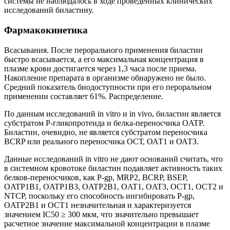
системы не наблюдалось в ходе проведенных клинических
исследований биластину.
Фармакокинетика
Всасывания. После перорального применения биластин
быстро всасывается, а его максимальная концентрация в
плазме крови достигается через 1,3 часа после приема.
Накопление препарата в организме обнаружено не было.
Средний показатель биодоступности при его пероральном
применении составляет 61%. Распределение.
По данным исследований in vitro и in vivo, биластин является
субстратом P-гликопротеида и белка-переносчика OATP.
Биластин, очевидно, не является субстратом переносчика
BCRP или реального переносчика ОСТ, ОАТ1 и ОАТЗ.
Данные исследований in vitro не дают оснований считать, что
в системном кровотоке биластин подавляет активность таких
белков-переносчиков, как P-gp, MRP2, BCRP, BSEP,
OATP1B1, OATP1B3, OATP2B1, OAT1, OAT3, OCT1, OCT2 и
NTCP, поскольку его способность ингибировать P-gp,
OATP2B1 и OCT1 незначительная и характеризуется
значением IC50 ≥ 300 мкм, что значительно превышает
расчетное значение максимальной концентрации в плазме