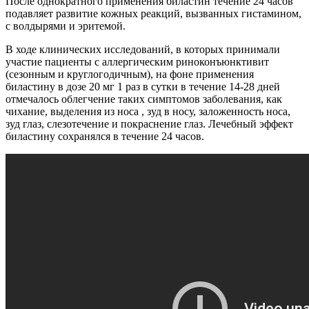
После однократного применения биластин течение 24 часов
подавляет развитие кожных реакций, вызванных гистамином,
с волдырями и эритемой.
В ходе клинических исследований, в которых принимали
участие пациенты с аллергическим риноконъюнктивит
(сезонным и круглогодичным), на фоне применения
биластину в дозе 20 мг 1 раз в сутки в течение 14-28 дней
отмечалось облегчение таких симптомов заболевания, как
чихание, выделения из носа , зуд в носу, заложенность носа,
зуд глаз, слезотечение и покраснение глаз. Лечебный эффект
биластину сохранялся в течение 24 часов.