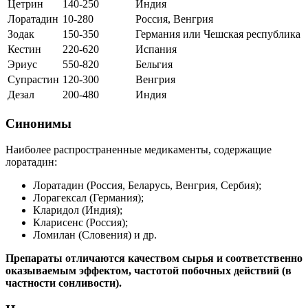
Цетрин
140-250
Индия
Лоратадин
10-280
Россия, Венгрия
Зодак
150-350
Германия или Чешская республика
Кестин
220-620
Испания
Эриус
550-820
Бельгия
Супрастин
120-300
Венгрия
Дезал
200-480
Индия
Синонимы
Наиболее распространенные медикаменты, содержащие
лоратадин:
Лоратадин (Россия, Беларусь, Венгрия, Сербия);
Лорагексал (Германия);
Кларидол (Индия);
Кларисенс (Россия);
Ломилан (Словения) и др.
Препараты отличаются качеством сырья и соответственно
оказываемым эффектом, частотой побочных действий (в
частности сонливости).