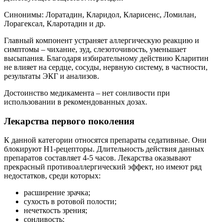
Синонимы: Лоратадин, Кларидол, Кларисенс, Ломилан,
Лорагексал, Кларотадин и др.
Главный компонент устраняет аллергическую реакцию и
симптомы – чихание, зуд, слезоточивость, уменьшает
высыпания. Благодаря избирательному действию Кларитин
не влияет на сердце, сосуды, нервную систему, в частности,
результаты ЭКГ и анализов.
Достоинство медикамента – нет сонливости при
использовании в рекомендованных дозах.
Лекарства первого поколения
К данной категории относятся препараты седативные. Они
блокируют Н1-рецепторы. Длительность действия данных
препаратов составляет 4-5 часов. Лекарства оказывают
прекрасный противоаллергический эффект, но имеют ряд
недостатков, среди которых:
расширение зрачка;
сухость в ротовой полости;
нечеткость зрения;
сонливость;