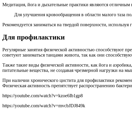
Медитация, йога и дыхательные практики являются отличным в
Для улучшения кровообращения в области малого таза 
Рекомендуется заниматься на твердой поверхности, используя
Для профилактики
Регулярные занятия физической активностью способствуют пр
советуют заниматься танцами живота, так как они способству
Также такие виды физической активности, как йога и аэробик
питательные вещества, не создавая чрезмерной нагрузки на м
При наличии хронического цистита для профилактики рекоменд
Физическая активность препятствует распространению бактери
https://youtube.com/watch?v=kzoe6Ib1gp8
https://youtube.com/watch?v=mvcbJDJ849k