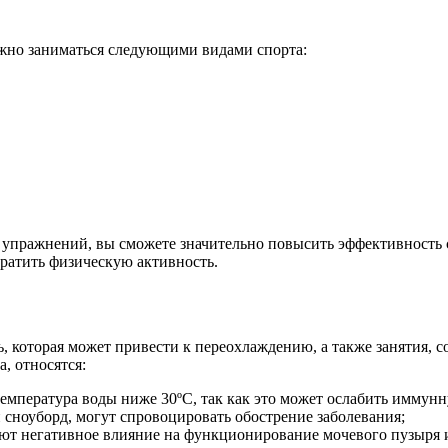
жно заниматься следующими видами спорта:
пражнений, вы сможете значительно повысить эффективность св
кратить физическую активность.
 которая может привести к переохлаждению, а также занятия, со
, относятся:
температура воды ниже 30ºС, так как это может ослабить иммун
 сноуборд, могут спровоцировать обострение заболевания;
ают негативное влияние на функционирование мочевого пузыря