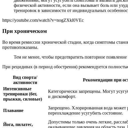
движениями, могут усугубить симптомы и вызвать диско
физической активности, если она вызывает боль или уху
тренировок в зависимости от индивидуальных особенност
https://youtube.com/watch?v=nogZXkl0VEc
При хроническом
Во время ремиссии хронической стадии, когда симптомы стано
противопоказаны.
Тем не менее, чтобы предотвратить повторное появление
При рецидивах (в период обострения) рекомендуется полностью
Вид спорта/
Рекомендации при ос
активности
Интенсивные
Категорически запрещены. Могут усугуб
тренировки (бег,
и дискомфорт.
прыжки, силовые)
Запрещено. Хлорированная вода может р
Плавание
переохлаждение усугубить состояние.
Допустимы только очень легкие, рассла
Йога, пилатес,
оказывающие давления на область таза.