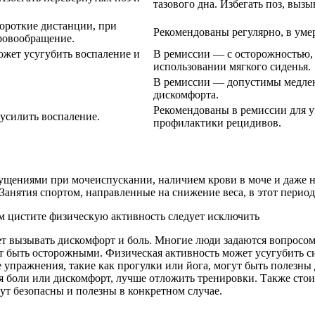
тазового дна. Избегать поз, вы
ороткие дистанции, при
Рекомендованы регулярно, в уме
ровообращение.
ожет усугубить воспаление и
В ремиссии — с осторожностью, 
использовании мягкого сиденья.
В ремиссии — допустимы медле
дискомфорта.
Рекомендованы в ремиссии для у
 усилить воспаление.
профилактики рецидивов.
щущениями при мочеиспускании, наличием крови в моче и даже 
Занятия спортом, направленные на снижение веса, в этот период
т вызывать дискомфорт и боль. Многие люди задаются вопросом
т быть осторожными. Физическая активность может усугубить си
 упражнения, такие как прогулки или йога, могут быть полезны
ся боли или дискомфорт, лучше отложить тренировки. Также стои
ут безопасны и полезны в конкретном случае.