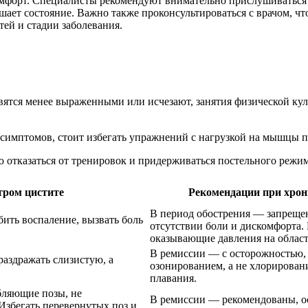
мфорт. Специалисты рекомендуют внимательно прислушиваться к
дшает состояние. Важно также проконсультироваться с врачом, 
ей и стадии заболевания.
вятся менее выраженными или исчезают, занятия физической ку
 симптомов, стоит избегать упражнений с нагрузкой на мышцы п
 отказаться от тренировок и придерживаться постельного режим
тром цистите
Рекомендации при хро
В период обострения — запреще
ить воспаление, вызвать боль
отсутствии боли и дискомфорта.
оказывающие давления на область
В ремиссии — с осторожностью, т
аздражать слизистую, а
озонированием, а не хлорирован
плавания.
бляющие позы, не
В ремиссии — рекомендованы, о
 Избегать перевернутых поз и