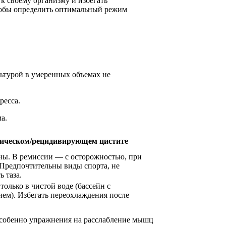
 своему организму и избегать
чтобы определить оптимальный режим
льтурой в умеренных объемах не
ресса.
а.
ническом/рецидивирующем цистите
ны. В ремиссии — с осторожностью, при
 Предпочтительны виды спорта, не
 таза.
олько в чистой воде (бассейн с
ием). Избегать переохлаждения после
собенно упражнения на расслабление мышц