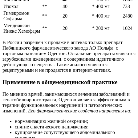
Изохол
**
40
* 400 мг
733
Гимекромон
**
20
* 400 мг
2480
Софарма
Мендиаксон
**
20
* 200 мг
1024
Инекс Хемофарм
В России разрешен к продаже в аптеках только препарат
Пабяницкого фармацевтического завода АО Польфа, с
торговым названием Одестон. Остальные препараты являются
зарубежными дженериками, с содержанием идентичного
действующего вещества. Такие аналоги являются
рецептурными и не продаются в интернет-аптеках.
Применение в общемедицинской практике
По мнению врачей, занимающихся лечением заболеваний и
гепатобилиарного тракта, Одестон является эффективным в
терапии функциональных нарушений и патологических
изменений.
Его фармакологические свойства направлены на:
нормализацию желчной секреции;
снятие спастического напряжения;
купирование сопутствующего абдоминального
синдрома.