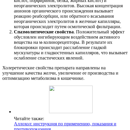
кислот, порфиринов, белка, жирных кислот) и
неорганических электролитов. Высокая концентрация
анионов органического происхождения вызывает
реакцию реабсорбции, или обратного всасывания
неорганических электролитов в желчные капилляры,
которая происходит путем осмотической фильтрации.
Спазмолитические свойства
. Положительный эффект
обусловлен ингибирующим воздействием активного
вещества на м-холинорецепторы. В результате их
блокировки происходит расслабление гладкой
мускулатуры и гладкостенных капилляров, что вызывает
ослабление спастических явлений.
Холеретические свойства препарата направлены на
улучшение качества желчи, увеличение ее производства и
оптимизацию метаболизма в кишечнике.
Читайте также:
Аллохол: инструкция по применению, показания и
противопоказания