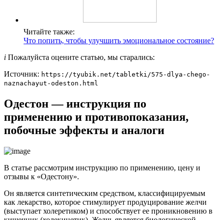
Читайте также:
Что попить, чтобы улучшить эмоциональное состояние?
i
Пожалуйста оцените статью, мы старались:
Источник:
https://tyubik.net/tabletki/575-dlya-chego-
naznachayut-odeston.html
Одестон — инструкция по
применению и противопоказания,
побочные эффекты и аналоги
В статье рассмотрим инструкцию по применению, цену и
отзывы к «Одестону».
Он является синтетическим средством, классифицируемым
как лекарство, которое стимулирует продуцирование желчи
(выступает холеретиком) и способствует ее проникновению в
кишечник (холекинетик). Желчь является биологической