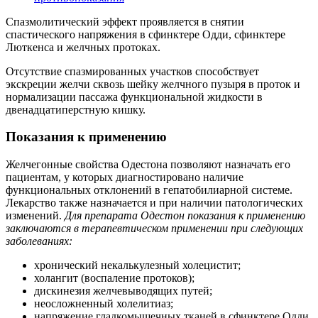
Спазмолитический эффект проявляется в снятии
спастического напряжения в сфинктере Одди, сфинктере
Люткенса и желчных протоках.
Отсутствие спазмированных участков способствует
экскреции желчи сквозь шейку желчного пузыря в проток и
нормализации пассажа функциональной жидкости в
двенадцатиперстную кишку.
Показания к применению
Желчегонные свойства Одестона позволяют назначать его
пациентам, у которых диагностировано наличие
функциональных отклонений в гепатобилиарной системе.
Лекарство также назначается и при наличии патологических
изменений.
Для препарата Одестон показания к применению
заключаются в терапевтическом применении при следующих
заболеваниях:
хронический некалькулезный холецистит;
холангит (воспаление протоков);
дискинезия желчевыводящих путей;
неосложненный холелитиаз;
напряжение гладкомышечных тканей в сфинктере Одди