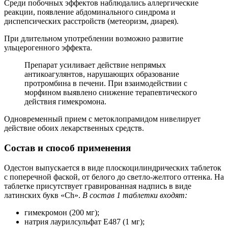
Среди побочных эффектов наблюдались аллергические
реакции, появление абдоминального синдрома и
диспепсических расстройств (метеоризм, диарея).
При длительном употреблении возможно развитие
ульцерогенного эффекта.
Препарат усиливает действие непрямых
антикоагулянтов, нарушающих образование
протромбина в печени. При взаимодействии с
морфином выявлено снижение терапевтического
действия гимекромона.
Одновременный прием с метоклопрамидом нивелирует
действие обоих лекарственных средств.
Состав и способ применения
Одестон выпускается в виде плоскоцилиндрических таблеток
с поперечной фаской, от белого до светло-желтого оттенка. На
таблетке присутствует гравированная надпись в виде
латинских букв «Ch».
В состав 1 таблетки входят:
гимекромон (200 мг);
натрия лаурилсульфат E487 (1 мг);