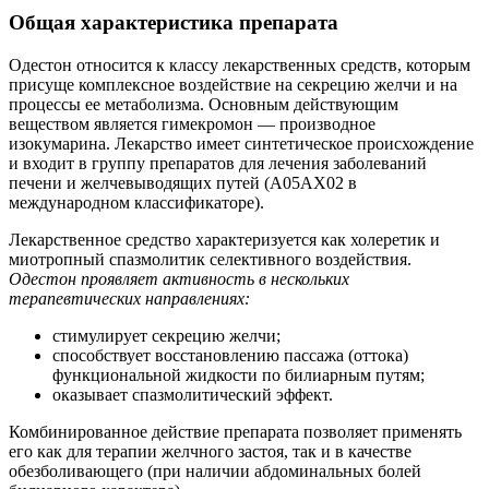
Общая характеристика препарата
Одестон относится к классу лекарственных средств, которым
присуще комплексное воздействие на секрецию желчи и на
процессы ее метаболизма. Основным действующим
веществом является гимекромон — производное
изокумарина. Лекарство имеет синтетическое происхождение
и входит в группу препаратов для лечения заболеваний
печени и желчевыводящих путей (A05AX02 в
международном классификаторе).
Лекарственное средство характеризуется как холеретик и
миотропный спазмолитик селективного воздействия.
Одестон проявляет активность в нескольких
терапевтических направлениях:
стимулирует секрецию желчи;
способствует восстановлению пассажа (оттока)
функциональной жидкости по билиарным путям;
оказывает спазмолитический эффект.
Комбинированное действие препарата позволяет применять
его как для терапии желчного застоя, так и в качестве
обезболивающего (при наличии абдоминальных болей