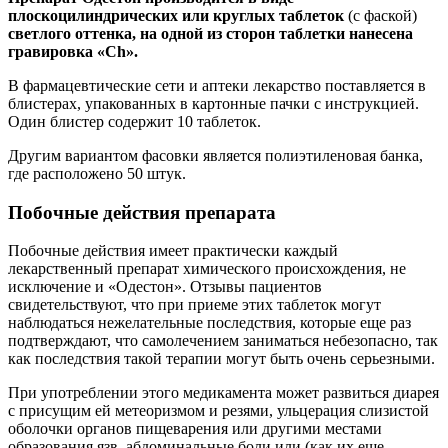
плоскоцилиндрических или круглых таблеток
(с фаской)
светлого оттенка, на одной из сторон таблетки нанесена
гравировка «Ch».
В фармацевтические сети и аптеки лекарство поставляется в
блистерах, упакованных в картонные пачки с инструкцией.
Один блистер содержит 10 таблеток.
Другим вариантом фасовки является полиэтиленовая банка,
где расположено 50 штук.
Побочные действия препарата
Побочные действия имеет практически каждый
лекарственный препарат химического происхождения, не
исключение и «Одестон». Отзывы пациентов
свидетельствуют, что при приеме этих таблеток могут
наблюдаться нежелательные последствия, которые еще раз
подтверждают, что самолечением заниматься небезопасно, так
как последствия такой терапии могут быть очень серьезными.
При употреблении этого медикамента может развиться диарея
с присущим ей метеоризмом и резями, ульцерация слизистой
оболочки органов пищеварения или другими местами
образования язв, абдоминальные боли или (как их еще