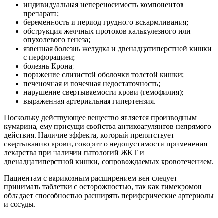
индивидуальная непереносимость компонентов
препарата;
беременность и период грудного вскармливания;
обструкция желчных протоков калькулезного или
опухолевого генеза;
язвенная болезнь желудка и двенадцатиперстной кишки
с перфорацией;
болезнь Крона;
поражение слизистой оболочки толстой кишки;
печеночная и почечная недостаточность;
нарушение свертываемости крови (гемофилия);
выраженная артериальная гипертензия.
Поскольку действующее вещество является производным
кумарина, ему присущи свойства антикоагулянтов непрямого
действия. Наличие эффекта, который препятствует
свертыванию крови, говорит о недопустимости применения
лекарства при наличии патологий ЖКТ и
двенадцатиперстной кишки, сопровождаемых кровотечением.
Пациентам с варикозным расширением вен следует
принимать таблетки с осторожностью, так как гимекромон
обладает способностью расширять периферические артериолы
и сосуды.