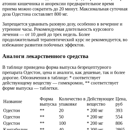
атонии кишечника и анорексии предварительное время
приема можно сократить до 20 минут. Максимальная суточная
доза Одестона составляет 800 мг.
Запрещается удваивать разовую дозу, особенно в вечерние и
утренние часы. Рекомендуемая длительность курсового
лечения — от 10 дней до трех недель. Более
продолжительный терапевтический курс не рекомендуется, во
избежание развития побочных эффектов.
Аналоги лекарственного средства
В таблице приведена форма выпуска безрецептурного
препарата Одестон, цена и аналоги, как дешевые, так и более
дорогие. Обозначения в таблице: * соответствует
действующему веществу — гимекромон, ** соответствует
форме выпуска — таблетки.
Форма
Количество в
Действующее
Цена,
Название
выпуска
упаковке
вещество
руб
Одестон
**
20
* 200 мг
393
Одестон
**
50
* 200 мг
554
Одестон
**
100
* 200 мг
806
Кантабилин
**
40
* 300 мг
2865