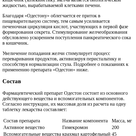
жидкостью, вырабатываемой клетками печени.
Благодаря «Одестону» облегчается ее приток в
пищеварительную систему, тем самым усиливается
печеночная циркуляция кислот, участвующих в первой фазе
формирования секрета. Стимулирование желчеобразования
обусловлено ускорением поступления панкреатического сока
в кишечник.
Увеличение попадания желчи стимулирует процесс
переваривания продуктов, активизируя перистальтику и
способствуя нормализации стула. Подробнее о показаниях к
применению препарата «Одестон» ниже.
Состав
Фармацевтический препарат Одестон состоит из основного
действующего вещества и вспомогательных компонентов.
Согласно инструкции, их массовая доля из расчета на одну
таблетку лекарства составляет:
Состав препарата
Название компонента
Масса, мг
Активное вещество
Гимекромон
200
Вспомогательные вещества
крахмал картофельный
45