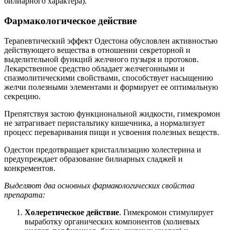
билиарного характера).
Фармакологическое действие
Терапевтический эффект Одестона обусловлен активностью
действующего вещества в отношении секреторной и
выделительной функций желчного пузыря и протоков.
Лекарственное средство обладает желчегонными и
спазмолитическими свойствами, способствует насыщению
желчи полезными элементами и формирует ее оптимальную
секрецию.
Препятствуя застою функциональной жидкости, гимекромон
не затрагивает перистальтику кишечника, а нормализует
процесс переваривания пищи и усвоения полезных веществ.
Одестон предотвращает кристаллизацию холестерина и
предупреждает образование билиарных сладжей и
конкрементов.
Выделяют два основных фармакологических свойства
препарата:
Холеретическое действие
. Гимекромон стимулирует
выработку органических компонентов (холиевых