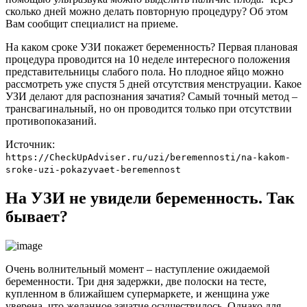
сколько дней можно делать повторную процедуру? Об этом
Вам сообщит специалист на приеме.
На каком сроке УЗИ покажет беременность? Первая плановая
процедура проводится на 10 неделе интересного положения
представительницы слабого пола. Но плодное яйцо можно
рассмотреть уже спустя 5 дней отсутствия менструации. Какое
УЗИ делают для распознания зачатия? Самый точный метод –
трансвагинальный, но он проводится только при отсутствии
противопоказаний.
Источник:
https://CheckUpAdviser.ru/uzi/beremennosti/na-kakom-
sroke-uzi-pokazyvaet-beremennost
На УЗИ не увидели беременность. Так
бывает?
Очень волнительный момент – наступление ожидаемой
беременности. Три дня задержки, две полоски на тесте,
купленном в ближайшем супермаркете, и женщина уже
уверена, что желанное зачатие осуществилось. Однако для