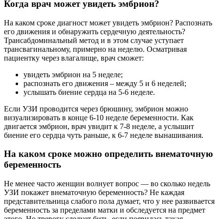
Когда врач может увидеть эмбрион?
На каком сроке диагност может увидеть эмбрион? Распознать
его движения и обнаружить сердечную деятельность?
Трансабдоминальный метод и в этом случае уступает
трансвагинальному, примерно на неделю. Осматривая
пациентку через влагалище, врач сможет:
увидеть эмбрион на 5 неделе;
распознать его движения – между 5 и 6 неделей;
услышать биение сердца на 5-6 неделе.
Если УЗИ проводится через брюшину, эмбрион можно
визуализировать в конце 6-10 неделе беременности. Как
двигается эмбрион, врач увидит к 7-8 неделе, а услышит
биение его сердца чуть раньше, к 6-7 неделе вынашивания.
На каком сроке можно определить внематочную
беременность
Не менее часто женщин волнует вопрос — во сколько недель
УЗИ покажет внематочную беременность? Не каждая
представительница слабого пола думает, что у нее развивается
беременность за пределами матки и обследуется на предмет
этого. Но тревогу следует бить, если появилась такая