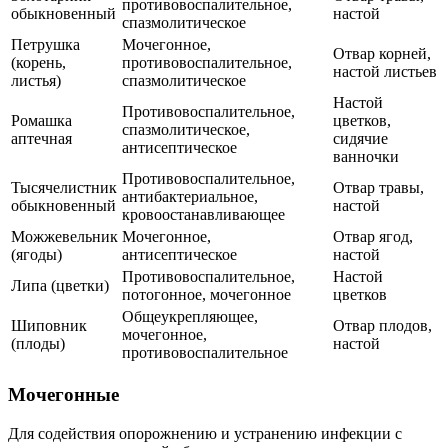
противовоспалительное,
обыкновенный
настой
спазмолитическое
Петрушка
Мочегонное,
Отвар корней,
(корень,
противовоспалительное,
настой листьев
листья)
спазмолитическое
Настой
Противовоспалительное,
Ромашка
цветков,
спазмолитическое,
аптечная
сидячие
антисептическое
ванночки
Противовоспалительное,
Тысячелистник
Отвар травы,
антибактериальное,
обыкновенный
настой
кровоостанавливающее
Можжевельник
Мочегонное,
Отвар ягод,
(ягоды)
антисептическое
настой
Противовоспалительное,
Настой
Липа (цветки)
потогонное, мочегонное
цветков
Общеукрепляющее,
Шиповник
Отвар плодов,
мочегонное,
(плоды)
настой
противовоспалительное
Мочегонные
Для содействия опорожнению и устранению инфекции с