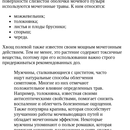
поверхности слизистой оболочки мочевого пузыря
используются мочегонные травы. К ним относятся:
можжевельник;
толокнянка;
листья и плоды брусники;
спорыш;
череда.
Хвощ полевой также известен своим мощным мочегонным
действием. Тем не менее, это растение содержит токсичные
вещества, поэтому при его использовании важно строго
придерживаться рекомендованных доз.
Мужчины, сталкивающиеся с циститом, часто
ищут натуральные способы облегчения
симптомов. Многие из них отмечают
положительное влияние определенных трав.
Например, толокнянка, известная своими
антисептическими свойствами, помогает снизить
воспаление и облегчить болезненные ощущения.
Также популярна крапива, которая способствует
улучшению работы мочевыводящих путей и
обладает мочегонным эффектом. Некоторые
мужчины упоминают о пользе ромашки, которая
помогает успокоить раздражение и снять спазмы.