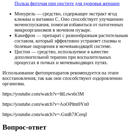
Польза фиточая при цистите для здоровья женщин
Монурель — средство, содержащее экстракт ягод
клюквы и витамин С. Оно способствует улучшению
мочеиспускания, помогая избавиться от патогенных
микроорганизмов в мочевом пузыре.
Канефрон — препарат с разнообразным растительным
составом, который эффективно устраняет спазмы и
болевые ощущения в мочевыводящей системе.
Цистон — средство, используемое в качестве
дополнительной терапии при воспалительных
процессах в почках и мочевыводящих путях.
Использование фитопрепаратов рекомендуется на этапе
восстановления, так как они способствуют оздоровлению
организма.
https://youtube.com/watch?v=lltLrws6r3M
https://youtube.com/watch?v=AoOPltm9Yn0
https://youtube.com/watch?v=-GmB7JCerqI
Вопрос-ответ