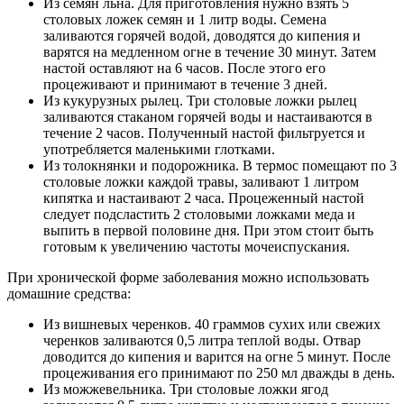
Из семян льна. Для приготовления нужно взять 5
столовых ложек семян и 1 литр воды. Семена
заливаются горячей водой, доводятся до кипения и
варятся на медленном огне в течение 30 минут. Затем
настой оставляют на 6 часов. После этого его
процеживают и принимают в течение 3 дней.
Из кукурузных рылец. Три столовые ложки рылец
заливаются стаканом горячей воды и настаиваются в
течение 2 часов. Полученный настой фильтруется и
употребляется маленькими глотками.
Из толокнянки и подорожника. В термос помещают по 3
столовые ложки каждой травы, заливают 1 литром
кипятка и настаивают 2 часа. Процеженный настой
следует подсластить 2 столовыми ложками меда и
выпить в первой половине дня. При этом стоит быть
готовым к увеличению частоты мочеиспускания.
При хронической форме заболевания можно использовать
домашние средства:
Из вишневых черенков. 40 граммов сухих или свежих
черенков заливаются 0,5 литра теплой воды. Отвар
доводится до кипения и варится на огне 5 минут. После
процеживания его принимают по 250 мл дважды в день.
Из можжевельника. Три столовые ложки ягод