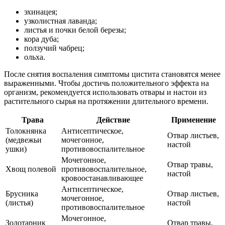
эхинацея;
узколистная лаванда;
листья и почки белой березы;
кора дуба;
ползучий чабрец;
ольха.
После снятия воспаления симптомы цистита становятся менее
выраженными. Чтобы достичь положительного эффекта на
организм, рекомендуется использовать отвары и настои из
растительного сырья на протяжении длительного времени.
Трава
Действие
Применение
Толокнянка
Антисептическое,
Отвар листьев,
(медвежьи
мочегонное,
настой
ушки)
противовоспалительное
Мочегонное,
Отвар травы,
Хвощ полевой
противовоспалительное,
настой
кровоостанавливающее
Антисептическое,
Брусника
Отвар листьев,
мочегонное,
(листья)
настой
противовоспалительное
Мочегонное,
Золотарник
Отвар травы,