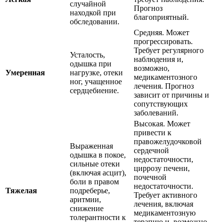
случайной
Прогноз
находкой при
благоприятный.
обследовании.
Средняя. Может
прогрессировать.
Требует регулярного
Усталость,
наблюдения и,
одышка при
возможно,
Умеренная
нагрузке, отеки
медикаментозного
ног, учащенное
лечения. Прогноз
сердцебиение.
зависит от причины и
сопутствующих
заболеваний.
Высокая. Может
привести к
правожелудочковой
Выраженная
сердечной
одышка в покое,
недостаточности,
сильные отеки
циррозу печени,
(включая асцит),
почечной
боли в правом
недостаточности.
Тяжелая
подреберье,
Требует активного
аритмии,
лечения, включая
снижение
медикаментозную
толерантности к
терапию и, возможно,