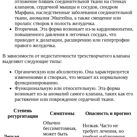
отложение бляшек соединительной ткани на стенках
клапанов, сердечной мышцы и сосудов, синдром
Марфана, наследственные заболевания соединительной
ткани, аномалия Эбштейна, а также смещение или
пролапс створок в полость желудочка.
Вторичная. Эта форма возникает из-за кардиомиопатии,
повышенного давления в легочных сосудах, что
приводит к дилатации, расширению или гипертрофии
правого желудочка.
В зависимости от недостаточности трехстворчатого клапана
выделяют следующие типы:
Органическую или абсолютную. Она характеризуется
изменениями в створках, что мешает их нормальному
функционированию.
Функциональную или относительную. Эта форма
возникает из-за аномалий самого клапана, таких как его
растяжение или повреждение сердечной ткани.
Степень
Симптомы
Опасность и прогноз
регургитации
Обычно
Низкая. Часто не
бессимптомная,
требует лечения, но
может быть
Легкая
требует наблюдения.