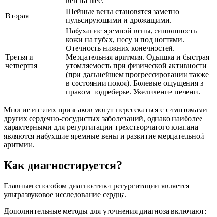
вен на шее.
Шейные вены становятся заметно
Вторая
пульсирующими и дрожащими.
Набухание яремной вены, синюшность
кожи на губах, носу и под ногтями.
Отечность нижних конечностей.
Третья и
Мерцательная аритмия. Одышка и быстрая
четвертая
утомляемость при физической активности
(при дальнейшем прогрессировании также
в состоянии покоя). Болевые ощущения в
правом подреберье. Увеличение печени.
Многие из этих признаков могут пересекаться с симптомами
других сердечно-сосудистых заболеваний, однако наиболее
характерными для регургитации трехстворчатого клапана
являются набухшие яремные вены и развитие мерцательной
аритмии.
Как диагностируется?
Главным способом диагностики регургитации является
ультразвуковое исследование сердца.
Дополнительные методы для уточнения диагноза включают: