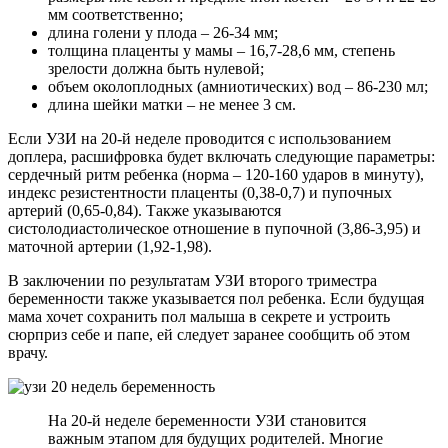
мм соответственно;
длина голени у плода – 26-34 мм;
толщина плаценты у мамы – 16,7-28,6 мм, степень
зрелости должна быть нулевой;
объем околоплодных (амниотических) вод – 86-230 мл;
длина шейки матки – не менее 3 см.
Если УЗИ на 20-й неделе проводится с использованием
доплера, расшифровка будет включать следующие параметры:
сердечный ритм ребенка (норма – 120-160 ударов в минуту),
индекс резистентности плаценты (0,38-0,7) и пупочных
артерий (0,65-0,84). Также указываются
систолодиастолическое отношение в пупочной (3,86-3,95) и
маточной артерии (1,92-1,98).
В заключении по результатам УЗИ второго триместра
беременности также указывается пол ребенка. Если будущая
мама хочет сохранить пол малыша в секрете и устроить
сюрприз себе и папе, ей следует заранее сообщить об этом
врачу.
На 20-й неделе беременности УЗИ становится
важным этапом для будущих родителей. Многие