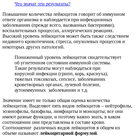
Что значат эти результаты?
Повышение количества лейкоцитов говорит об иммунном
ответе организма и наблюдается при инфекционных
заболеваниях (прежде всего, вызванных бактериями),
воспалительных процессах, аллергических реакциях.
Высокий уровень лейкоцитов может быть также следствием
недавнего кровотечения, стресса, опухолевых процессов и
некоторых других патологий.
Пониженный уровень лейкоцитов свидетельствует
об угнетенном состоянии иммунной системы.
Такие результаты могут наблюдаться при
вирусной инфекции (грипп, корь, краснуха),
тяжелых токсикозах, сепсисе, заболеваниях
кроветворных органах, лучевой болезни,
аутоиммунных заболеваниях и т.д.
Значение имеет не только общая оценка количества
лейкоцитов. Выделяют пять видов лейкоцитов – нейтрофилы,
эозинофилы, базофилы, лимфоциты и моноциты; все они
имеют разные функции, и поэтому важно знать, в каком
соотношении они представлены в составе крови.
Соотношение различных видов лейкоцитов в общем их
объеме называют
лейкоцитарной формулой
.