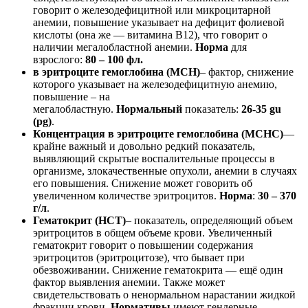
говорит о железодефицитной или микроцитарной
анемии, повышение указывает на дефицит фолиевой
кислоты (она же — витамина В12), что говорит о
наличии мегалобластной анемии.
Норма
для
взрослого:
80 – 100 фл.
в эритроците гемоглобина (MCH)
– фактор, снижение
которого указывает на железодефицитную анемию,
повышение – на
мегалобластную.
Нормальный
показатель:
26-35 gu
(pg)
.
Концентрация в эритроците гемоглобина (MCHC)
—
крайне важный и довольно редкий показатель,
выявляющий скрытые воспалительные процессы в
организме, злокачественные опухоли, анемии в случаях
его повышения. Снижение может говорить об
увеличенном количестве эритроцитов.
Норма
:
30 – 370
г/л
.
Гематокрит (HCT)
– показатель, определяющий объем
эритроцитов в общем объеме крови. Увеличенный
гематокрит говорит о повышении содержания
эритроцитов (эритроцитозе), что бывает при
обезвоживании. Снижение гематокрита — ещё один
фактор выявления анемии. Также может
свидетельствовать о ненормальном нарастании жидкой
фракции крови.
Нормативы
имеют гендерные