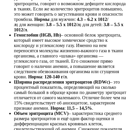
эритроциты, говорит о возможном дефиците кислорода
в тканях. Если же количество эритроцитов повышено,
это может говорить о загустевании крови и опасности
тромбоза.
Нормы
для мужчин:
4.3 – 6.2 х 1012/
л;
для женщин:
3.8 – 5.5 х 1012/л;
для детей:
3.8 – 5.5 х
1012/л
.
Гемоглобин (HGB, Hb)
– основной белок эритроцита,
который имеет высокое химическое сродство к
кислороду и углекислому газу. Именно на нем
переносятся молекулы жизненно-важного газа в ткани
организма, а главного «шлака» организма —
углекислого газа, от тканей. Его снижение прямо
говорит о наличии анемии, а повышение является
следствием обезвоживания организма или сгущения
крови.
Норма
:
120-140 г/л
.
Ширина распределения эритроцитов (RDWc)
– это
процентный показатель, определяющий на сколько
самый большой в образце крови по диаметру эритроцит
отличается от самого маленького. Отличие более чем на
15% свидетельствует об анизоцитозе, характерном
признаке анемии.
Норма
:
11,5 – 14,5%
.
Объем эритроцита (MCV)
– характеристика среднего
размера эритроцитов и ещё один фактор оценки и
дифференциации красных кровяных клеток,
свидетельствующий об анемии. Снижение показателя