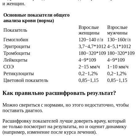
и женщин.
Основные показатели общего
анализа крови (норма)
Взрослые
Взрослые
Показатель
женщины
мужчины
Гемоглобин
120−140 г/л
130−160г/л
Эритроциты
3,7−4,7*1012
4−5,1*1012
Тромбоциты
180−320*109
180−320*109
Лейкоциты
4−9*109
4−9*109
СОЭ
2−15 мм/ч
1−10 мм/ч
Ретикулоциты
0,2−1,2%
0,2−1,2%
Цветовой показатель
0,85−1,15
0,85−1,15
Как правильно расшифровать результат?
Можно свериться с нормами, но этого недостаточно, чтобы
поставить диагноз.
Расшифровку показателей лучше доверить врачу, который
не только посмотрит на результаты, но и оценит динамику
(например, изменение после курса лечения).