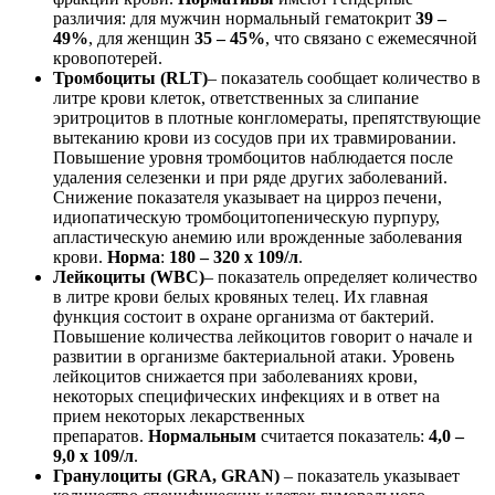
различия: для мужчин нормальный гематокрит
39 –
49%
, для женщин
35 – 45%
, что связано с ежемесячной
кровопотерей.
Тромбоциты (RLT)
– показатель сообщает количество в
литре крови клеток, ответственных за слипание
эритроцитов в плотные конгломераты, препятствующие
вытеканию крови из сосудов при их травмировании.
Повышение уровня тромбоцитов наблюдается после
удаления селезенки и при ряде других заболеваний.
Снижение показателя указывает на цирроз печени,
идиопатическую тромбоцитопеническую пурпуру,
апластическую анемию или врожденные заболевания
крови.
Норма
:
180 – 320 х 109/л
.
Лейкоциты (WBC)
– показатель определяет количество
в литре крови белых кровяных телец. Их главная
функция состоит в охране организма от бактерий.
Повышение количества лейкоцитов говорит о начале и
развитии в организме бактериальной атаки. Уровень
лейкоцитов снижается при заболеваниях крови,
некоторых специфических инфекциях и в ответ на
прием некоторых лекарственных
препаратов.
Нормальным
считается показатель:
4,0 –
9,0 х 109/л
.
Гранулоциты (GRA, GRAN)
– показатель указывает