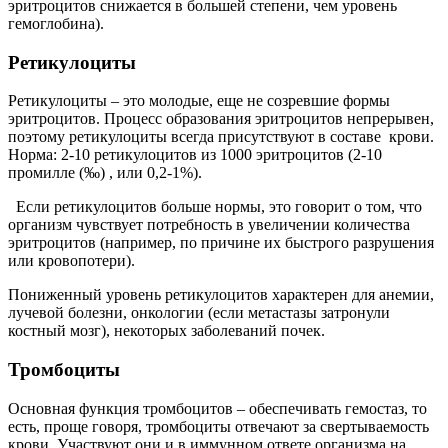
эритроцитов снижается в большей степени, чем уровень
гемоглобина).
Ретикулоциты
Ретикулоциты – это молодые, еще не созревшие формы
эритроцитов. Процесс образования эритроцитов непрерывен,
поэтому ретикулоциты всегда присутствуют в составе крови.
Норма: 2-10 ретикулоцитов из 1000 эритроцитов (2-10
промилле (‰) , или 0,2-1%).
Если ретикулоцитов больше нормы, это говорит о том, что
организм чувствует потребность в увеличении количества
эритроцитов (например, по причине их быстрого разрушения
или кровопотери).
Пониженный уровень ретикулоцитов характерен для анемии,
лучевой болезни, онкологии (если метастазы затронули
костный мозг), некоторых заболеваний почек.
Тромбоциты
Основная функция тромбоцитов – обеспечивать гемостаз, то
есть, проще говоря, тромбоциты отвечают за свертываемость
крови. Участвуют они и в иммунном ответе организма на