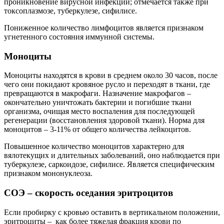
проникновение вирусной инфекции; отмечается также при
токсоплазмозе, туберкулезе, сифилисе.
Пониженное количество лимфоцитов является признаком
угнетенного состояния иммунной системы.
Моноциты
Моноциты находятся в крови в среднем около 30 часов, после
чего они покидают кровяное русло и переходят в ткани, где
превращаются в макрофаги. Назначение макрофагов –
окончательно уничтожать бактерии и погибшие ткани
организма, очищая место воспаления для последующей
регенерации (восстановления здоровой ткани). Норма для
моноцитов – 3-11% от общего количества лейкоцитов.
Повышенное количество моноцитов характерно для
вялотекущих и длительных заболеваний, оно наблюдается при
туберкулезе, саркоидозе, сифилисе. Является специфическим
признаком мононуклеоза.
СОЭ – скорость оседания эритроцитов
Если пробирку с кровью оставить в вертикальном положении,
эритроциты – как более тяжелая фракция крови по