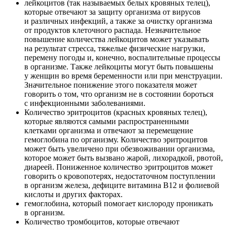
лейкоцитов (так называемых белых кровяных телец),
которые отвечают за защиту организма от вирусов
и различных инфекций, а также за очистку организма
от продуктов клеточного распада. Незначительное
повышение количества лейкоцитов может указывать
на результат стресса, тяжелые физические нагрузки,
перемену погоды и, конечно, воспалительные процессы
в организме. Также лейкоциты могут быть повышены
у женщин во время беременности или при менструации.
Значительное понижение этого показателя может
говорить о том, что организм не в состоянии бороться
с инфекционными заболеваниями.
Количество эритроцитов (красных кровяных телец),
которые являются самыми распространенными
клетками организма и отвечают за перемещение
гемоглобина по организму. Количество эритроцитов
может быть увеличено при обезвоживании организма,
которое может быть вызвано жарой, лихорадкой, рвотой,
диареей. Пониженное количество эритроцитов может
говорить о кровопотерях, недостаточном поступлении
в организм железа, дефиците витамина В12 и фолиевой
кислоты и других факторах.
гемоглобина, который помогает кислороду проникать
в организм.
Количество тромбоцитов, которые отвечают