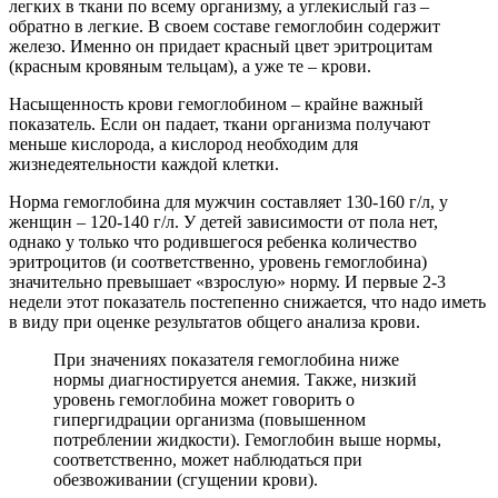
легких в ткани по всему организму, а углекислый газ –
обратно в легкие. В своем составе гемоглобин содержит
железо. Именно он придает красный цвет эритроцитам
(красным кровяным тельцам), а уже те – крови.
Насыщенность крови гемоглобином – крайне важный
показатель. Если он падает, ткани организма получают
меньше кислорода, а кислород необходим для
жизнедеятельности каждой клетки.
Норма гемоглобина для мужчин составляет 130-160 г/л, у
женщин – 120-140 г/л. У детей зависимости от пола нет,
однако у только что родившегося ребенка количество
эритроцитов (и соответственно, уровень гемоглобина)
значительно превышает «взрослую» норму. И первые 2-3
недели этот показатель постепенно снижается, что надо иметь
в виду при оценке результатов общего анализа крови.
При значениях показателя гемоглобина ниже
нормы диагностируется анемия. Также, низкий
уровень гемоглобина может говорить о
гипергидрации организма (повышенном
потреблении жидкости). Гемоглобин выше нормы,
соответственно, может наблюдаться при
обезвоживании (сгущении крови).