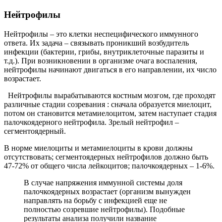
Нейтрофилы
Нейтрофилы – это клетки неспецифического иммунного
ответа. Их задача – связывать проникший возбудитель
инфекции (бактерии, грибы, внутриклеточные паразиты и
т.д.). При возникновении в организме очага воспаления,
нейтрофилы начинают двигаться в его направлении, их число
возрастает.
Нейтрофилы вырабатываются костным мозгом, где проходят
различные стадии созревания : сначала образуется миелоцит,
потом он становится метамиелоцитом, затем наступает стадия
палочкоядерного нейтрофила. Зрелый нейтрофил –
сегментоядерный.
В норме миелоциты и метамиелоциты в крови должны
отсутствовать; сегментоядерных нейтрофилов должно быть
47-72% от общего числа лейкоцитов; палочкоядерных – 1-6%.
В случае напряжения иммунной системы доля
палочкоядерных возрастает (организм вынужден
направлять на борьбу с инфекцией еще не
полностью созревшие нейтрофилы). Подобные
результаты анализа получили название