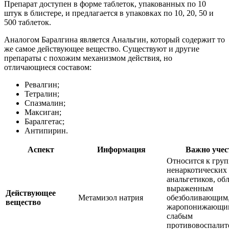
Препарат доступен в форме таблеток, упакованных по 10
штук в блистере, и предлагается в упаковках по 10, 20, 50 и
500 таблеток.
Аналогом Баралгина является Анальгин, который содержит то
же самое действующее вещество. Существуют и другие
препараты с похожим механизмом действия, но
отличающиеся составом:
Ревалгин;
Тетралин;
Спазмалин;
Максиган;
Баралгетас;
Антипирин.
Аспект
Информация
Важно учес
Относится к груп
ненаркотических
анальгетиков, об
выраженным
Действующее
Метамизол натрия
обезболивающим
вещество
жаропонижающи
слабым
противовоспали