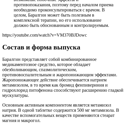
противопоказания, поэтому перед началом приема
необходимо проконсультироваться с врачом. В
целом, Баралгин может быть полезным в
комплексной терапии, но его использование
должно быть обоснованным и контролируемым.
https://youtube.com/watch?v=VM370BJDowc
Состав и форма выпуска
Баралгин представляет собой комбинированное
медикаментозное средство, которое обладает
обезболивающим, спазмолитическим,
противовоспалительным и жаропонижающим эффектами.
Жаропонижающее действие обеспечивается натрием
метамизолом, в то время как бромид фенпивериния и
гидрохлорид питофенона способствуют расширению гладкой
мускулатуры.
Основным активным компонентом является метамизол
натрия. В одной таблетке содержится 500 мг метамизола. В
качестве вспомогательных веществ применяются стеарат
магния и макрогол.