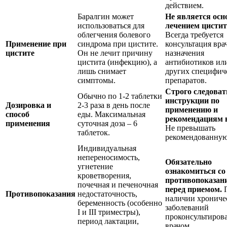
действием.
Баралгин может
Не является ос
использоваться для
лечением цистит
облегчения болевого
Всегда требуется
Применение при
синдрома при цистите.
консультация вра
цистите
Он не лечит причину
назначения
цистита (инфекцию), а
антибиотиков ил
лишь снимает
других специфич
симптомы.
препаратов.
Строго следоват
Обычно по 1-2 таблетки
инструкции по
Дозировка и
2-3 раза в день после
применению и
способ
еды. Максимальная
рекомендациям 
применения
суточная доза – 6
Не превышать
таблеток.
рекомендованную
Индивидуальная
непереносимость,
Обязательно
угнетение
ознакомиться со
кроветворения,
противопоказан
почечная и печеночная
перед приемом.
Противопоказания
недостаточность,
наличии хрониче
беременность (особенно
заболеваний
I и III триместры),
проконсультирова
период лактации,
врачом.