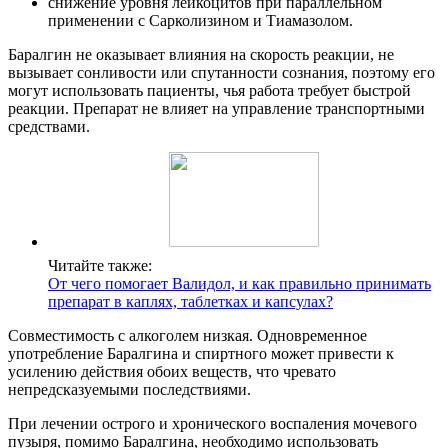
снижение уровня лейкоцитов при параллельном
применении с Сарколизином и Тиамазолом.
Баралгин не оказывает влияния на скорость реакции, не
вызывает сонливости или спутанности сознания, поэтому его
могут использовать пациенты, чья работа требует быстрой
реакции. Препарат не влияет на управление транспортными
средствами.
Читайте также:
От чего помогает Валидол, и как правильно принимать
препарат в каплях, таблетках и капсулах?
Совместимость с алкоголем низкая. Одновременное
употребление Баралгина и спиртного может привести к
усилению действия обоих веществ, что чревато
непредсказуемыми последствиями.
При лечении острого и хронического воспаления мочевого
пузыря, помимо Баралгина, необходимо использовать