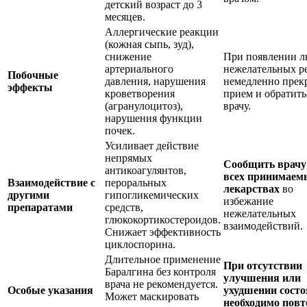
детский возраст до 3
месяцев.
Аллергические реакции
(кожная сыпь, зуд),
снижение
При появлении 
артериального
нежелательных р
Побочные
давления, нарушения
немедленно прек
эффекты
кроветворения
прием и обратить
(агранулоцитоз),
врачу.
нарушения функции
почек.
Усиливает действие
непрямых
Сообщить врачу
антикоагулянтов,
всех принимаем
Взаимодействие с
пероральных
лекарствах
во
другими
гипогликемических
избежание
препаратами
средств,
нежелательных
глюкокортикостероидов.
взаимодействий.
Снижает эффективность
циклоспорина.
Длительное применение
При отсутствии
Баралгина без контроля
улучшения или
врача не рекомендуется.
Особые указания
ухудшении сост
Может маскировать
необходимо повт