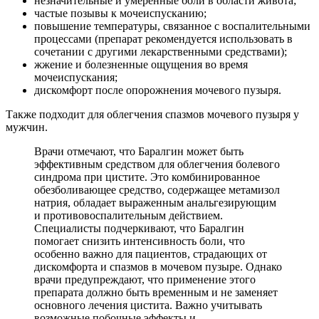
незначительные и умеренные боли в области живота;
частые позывы к мочеиспусканию;
повышение температуры, связанное с воспалительными
процессами (препарат рекомендуется использовать в
сочетании с другими лекарственными средствами);
жжение и болезненные ощущения во время
мочеиспускания;
дискомфорт после опорожнения мочевого пузыря.
Также подходит для облегчения спазмов мочевого пузыря у
мужчин.
Врачи отмечают, что Баралгин может быть
эффективным средством для облегчения болевого
синдрома при цистите. Это комбинированное
обезболивающее средство, содержащее метамизол
натрия, обладает выраженным анальгезирующим
и противовоспалительным действием.
Специалисты подчеркивают, что Баралгин
помогает снизить интенсивность боли, что
особенно важно для пациентов, страдающих от
дискомфорта и спазмов в мочевом пузыре. Однако
врачи предупреждают, что применение этого
препарата должно быть временным и не заменяет
основного лечения цистита. Важно учитывать
возможные побочные эффекты и