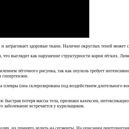
ы и затрагивает здоровые ткани. Наличие округлых теней может с
 что выглядит как нарушение структурности корня лёгких. Лимф
лением лёгочного рисунка, так как опухоль требует интенсивног
в гипертензии.
а плевры (она склерозирована под воздействием длительного вос
я: быстрая потеря массы тела, признаки кахексии, интоксикац
сто заболевание встречается у курильщиков.
полях, их принято делить на сегменты. На описании рентгеногр