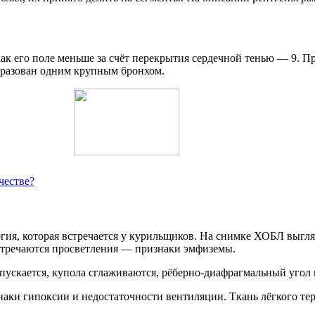
 как его поле меньше за счёт перекрытия сердечной тенью — 9. 
бразован одним крупным бронхом.
честве?
гия, которая встречается у курильщиков. На снимке ХОБЛ выгл
встречаются просветления — признаки эмфиземы.
скается, купола сглаживаются, рёберно-диафрагмальный угол и
аки гипоксии и недостаточности вентиляции. Ткань лёгкого те