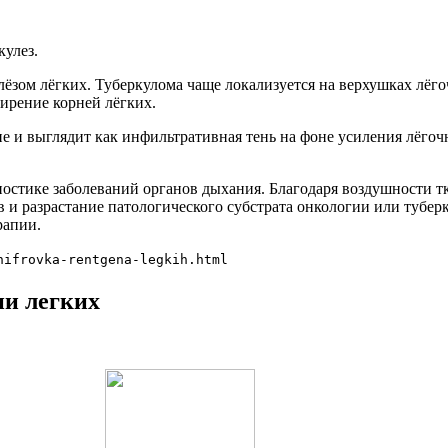
кулез.
зом лёгких. Туберкулома чаще локализуется на верхушках лёгоч
ирение корней лёгких.
 и выглядит как инфильтративная тень на фоне усиления лёгочн
ностике заболеваний органов дыхания. Благодаря воздушности т
 и разрастание патологического субстрата онкологии или тубер
рапии.
hifrovka-rentgena-legkih.html
и легких