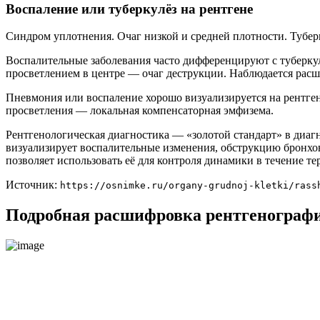
Воспаление или туберкулёз на рентгене
Синдром уплотнения. Очаг низкой и средней плотности. Тубер
Воспалительные заболевания часто дифференцируют с туберкулё
просветлением в центре — очаг деструкции. Наблюдается расш
Пневмония или воспаление хорошо визуализируется на рентгене
просветления — локальная компенсаторная эмфизема.
Рентгенологическая диагностика — «золотой стандарт» в диаг
визуализирует воспалительные изменения, обструкцию бронхов
позволяет использовать её для контроля динамики в течение те
Источник:
https://osnimke.ru/organy-grudnoj-kletki/rass
Подробная расшифровка рентгенографи