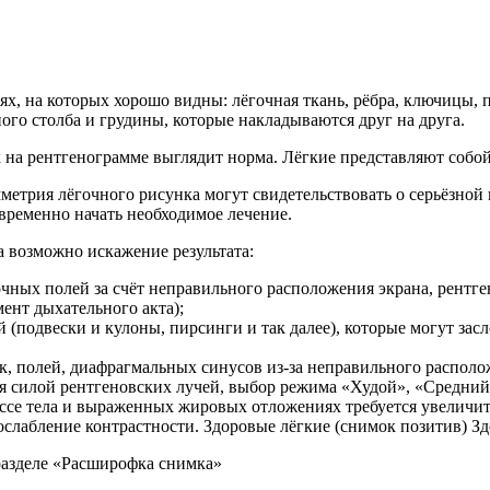
х, на которых хорошо видны: лёгочная ткань, рёбра, ключицы, 
ного столба и грудины, которые накладываются друг на друга.
 на рентгенограмме выглядит норма. Лёгкие представляют собо
етрия лёгочного рисунка могут свидетельствовать о серьёзной 
евременно начать необходимое лечение.
а возможно искажение результата:
ных полей за счёт неправильного расположения экрана, рентге
ент дыхательного акта);
подвески и кулоны, пирсинги и так далее), которые могут засл
, полей, диафрагмальных синусов из-за неправильного располо
ся силой рентгеновских лучей, выбор режима «Худой», «Средний
се тела и выраженных жировых отложениях требуется увеличить 
лабление контрастности. Здоровые лёгкие (снимок позитив) Зд
разделе «Расширофка снимка»