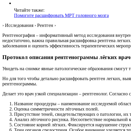
Читайте также:
Помогите расшифровать МРТ головного мозга
› Исследования › Рентген ›
Рентгенография – информативный метод исследования внутренн
недостаточно, важна правильная расшифровка рентгена легких
заболевания и оценить эффективность терапевтических меропр
Протокол описания рентгенограммы лёгких вра
Увидеть на снимке явные патологические образования смогут т
Но для того чтобы детально расшифровать рентген легких, вы
рентгенограммы.
Делает это врач узкой специализации – рентгенолог. Согласно
Название процедуры – наименование исследуемой области
Оценка симметричности лёгочных полей.
Присутствие теней, свидетельствующих о патологии, их 
Анализ лёгочного рисунка. Несоответствие нормальной к
Состояние корней лёгких. Фиксируется нарушение струк
Тени органов средостения. Особое внимание уделяется те