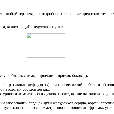
ет любой терапевт, но подробное заключение предоставляет вра
лиза, включающий следующие пункты:
скую область снимка, проекции: прямая, боковая);
фильтративных, диффузных) или просветлений в области лёгочн
о патологии сосудов лёгких;
ктурности лимфатических узлов, исследование патологии крупн
ки заболеваний сердца): дуги желудочков сердца, аорты, лёгочн
инусов): оценивается симметричность стояния диафрагмы, угол 