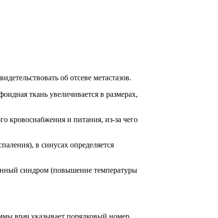
видетельствовать об отсеве метастазов.
оидная ткань увеличивается в размерах,
о кровоснабжения и питания, из-за чего
паления), в синусах определяется
ионный синдром (повышение температуры
аммы врач указывает порядковый номер