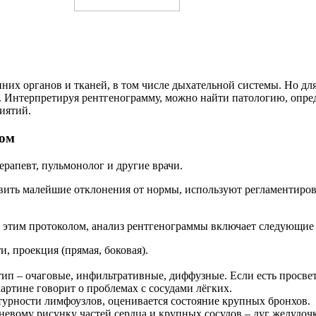
их органов и тканей, в том числе дыхательной системы. Но для
. Интерпретируя рентгенограмму, можно найти патологию, опре
иятий.
чом
ерапевт, пульмонолог и другие врачи.
явить малейшие отклонения от нормы, используют регламентиро
 с этим протоколом, анализ рентгенограммы включает следующие
, проекция (прямая, боковая).
тип – очаговые, инфильтративные, диффузные. Если есть просвет
артине говорит о проблемах с сосудами лёгких.
турности лимфоузлов, оценивается состояние крупных бронхов.
невому рисунку частей сердца и крупных сосудов – дуг желудочк