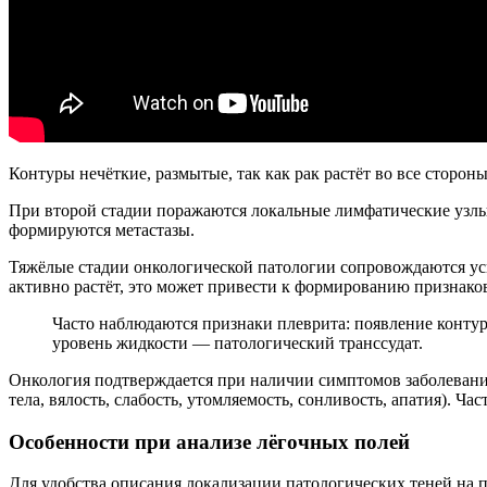
Контуры нечёткие, размытые, так как рак растёт во все сторон
При второй стадии поражаются локальные лимфатические узлы,
формируются метастазы.
Тяжёлые стадии онкологической патологии сопровождаются уси
активно растёт, это может привести к формированию признако
Часто наблюдаются признаки плеврита: появление контур
уровень жидкости — патологический транссудат.
Онкология подтверждается при наличии симптомов заболевани
тела, вялость, слабость, утомляемость, сонливость, апатия). Ча
Особенности при анализе лёгочных полей
Для удобства описания локализации патологических теней на 