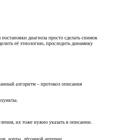
 постановки диагноза просто сделать снимок
делить её этиологию, проследить динамику
ванный алгоритм – протокол описания
 пункты.
ления, их тоже нужно указать в описании.
ов, аорты, лёгочной артерии.