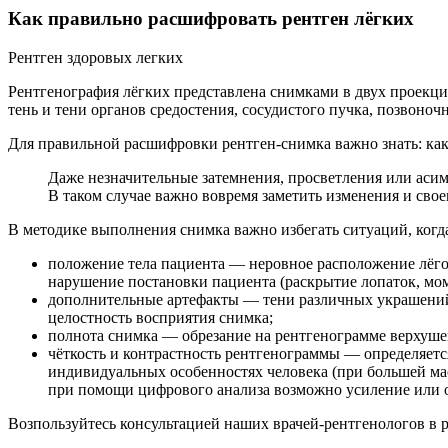
Как правильно расшифровать рентген лёгких
Рентген здоровых легких
Рентгенография лёгких представлена снимками в двух проекция
тень и тени органов средостения, сосудистого пучка, позвоноч
Для правильной расшифровки рентген-снимка важно знать: как
Даже незначительные затемнения, просветления или асимм
В таком случае важно вовремя заметить изменения и сво
В методике выполнения снимка важно избегать ситуаций, когд
положение тела пациента — неровное расположение лёгоч
нарушение постановки пациента (раскрытие лопаток, мом
дополнительные артефакты — тени различных украшений (
целостность восприятия снимка;
полнота снимка — обрезание на рентгенограмме верхушек
чёткость и контрастность рентгенограммы — определяет
индивидуальных особенностях человека (при большей мас
при помощи цифрового анализа возможно усиление или ос
Возпользуйтесь консультацией наших врачей-рентгенологов в 