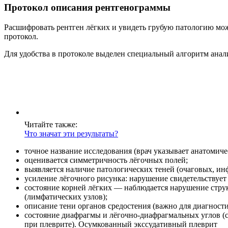
Протокол описания рентгенограммы
Расшифровать рентген лёгких и увидеть грубую патологию мож
протокол.
Для удобства в протоколе выделен специальный алгоритм ана
Читайте также:
Что значат эти результаты?
точное название исследования (врач указывает анатомиче
оценивается симметричность лёгочных полей;
выявляется наличие патологических теней (очаговых, ин
усиление лёгочного рисунка: нарушение свидетельствует 
состояние корней лёгких — наблюдается нарушение стру
(лимфатических узлов);
описание тени органов средостения (важно для диагности
состояние диафрагмы и лёгочно-диафрагмальных углов (с
при плеврите). Осумкованный экссудативный плеврит