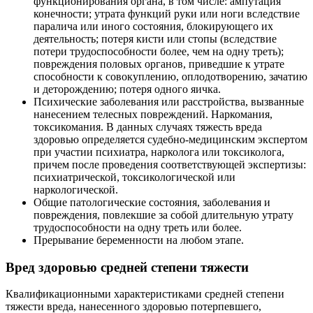
функционирования органа, в том числе: ампутация
конечности; утрата функций руки или ноги вследствие
паралича или иного состояния, блокирующего их
деятельность; потеря кисти или стопы (вследствие
потери трудоспособности более, чем на одну треть);
повреждения половых органов, приведшие к утрате
способности к совокуплению, оплодотворению, зачатию
и деторождению; потеря одного яичка.
Психические заболевания или расстройства, вызванные
нанесением телесных повреждений. Наркомания,
токсикомания. В данных случаях тяжесть вреда
здоровью определяется судебно-медицинским экспертом
при участии психиатра, нарколога или токсиколога,
причем после проведения соответствующей экспертизы:
психиатрической, токсикологической или
наркологической.
Общие патологические состояния, заболевания и
повреждения, повлекшие за собой длительную утрату
трудоспособности на одну треть или более.
Прерывание беременности на любом этапе.
Вред здоровью средней степени тяжести
Квалификационными характеристиками средней степени
тяжести вреда, нанесенного здоровью потерпевшего,