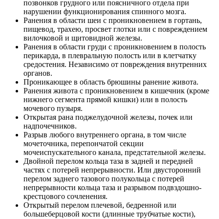
позвонков грудного или поясничного отдела при
нарушении функционирования спинного мозга.
Ранения в области шеи с проникновением в гортань,
пищевод, трахею, просвет глотки или с повреждением
вилочковой и щитовидной железы.
Ранения в области груди с проникновением в полость
перикарда, в плевральную полость или в клетчатку
средостения. Независимо от повреждения внутренних
органов.
Проникающее в область брюшины ранение живота.
Ранения живота с проникновением в кишечник (кроме
нижнего сегмента прямой кишки) или в полость
мочевого пузыря.
Открытая рана поджелудочной железы, почек или
надпочечников.
Разрыв любого внутреннего органа, в том числе
мочеточника, перепончатой секции
мочеиспускательного канала, предстательной железы.
Двойной перелом кольца таза в задней и передней
частях с потерей непрерывности. Или двусторонний
перелом заднего тазового полукольца с потерей
непрерывности кольца таза и разрывом подвздошно-
крестцового сочленения.
Открытый перелом плечевой, бедренной или
большеберцовой кости (длинные трубчатые кости),