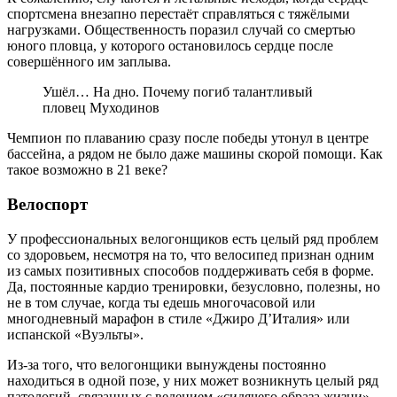
спортсмена внезапно перестаёт справляться с тяжёлыми
нагрузками. Общественность поразил случай со смертью
юного пловца, у которого остановилось сердце после
совершённого им заплыва.
Ушёл… На дно. Почему погиб талантливый
пловец Муходинов
Чемпион по плаванию сразу после победы утонул в центре
бассейна, а рядом не было даже машины скорой помощи. Как
такое возможно в 21 веке?
Велоспорт
У профессиональных велогонщиков есть целый ряд проблем
со здоровьем, несмотря на то, что велосипед признан одним
из самых позитивных способов поддерживать себя в форме.
Да, постоянные кардио тренировки, безусловно, полезны, но
не в том случае, когда ты едешь многочасовой или
многодневный марафон в стиле «Джиро Д’Италия» или
испанской «Вуэльты».
Из-за того, что велогонщики вынуждены постоянно
находиться в одной позе, у них может возникнуть целый ряд
патологий, связанных с ведением «сидячего образа жизни»,