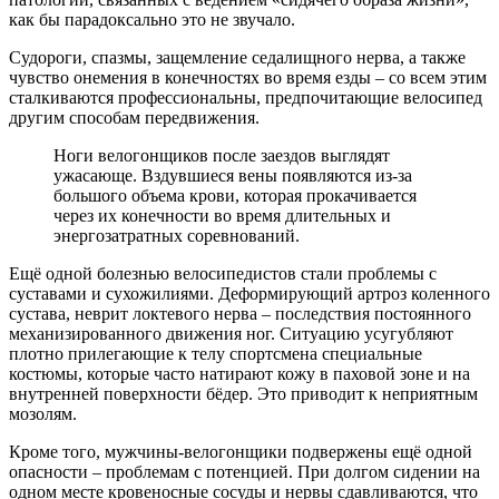
как бы парадоксально это не звучало.
Судороги, спазмы, защемление седалищного нерва, а также
чувство онемения в конечностях во время езды – со всем этим
сталкиваются профессиональны, предпочитающие велосипед
другим способам передвижения.
Ноги велогонщиков после заездов выглядят
ужасающе. Вздувшиеся вены появляются из-за
большого объема крови, которая прокачивается
через их конечности во время длительных и
энергозатратных соревнований.
Ещё одной болезнью велосипедистов стали проблемы с
суставами и сухожилиями. Деформирующий артроз коленного
сустава, неврит локтевого нерва – последствия постоянного
механизированного движения ног. Ситуацию усугубляют
плотно прилегающие к телу спортсмена специальные
костюмы, которые часто натирают кожу в паховой зоне и на
внутренней поверхности бёдер. Это приводит к неприятным
мозолям.
Кроме того, мужчины-велогонщики подвержены ещё одной
опасности – проблемам с потенцией. При долгом сидении на
одном месте кровеносные сосуды и нервы сдавливаются, что