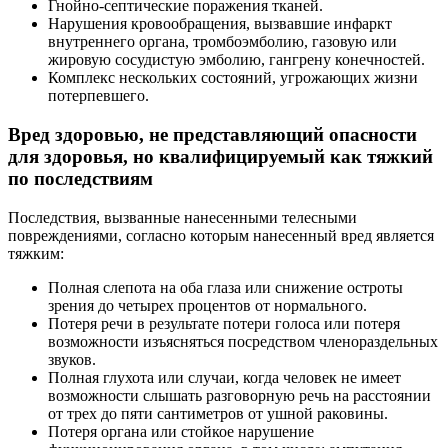
Гнойно-септические поражения тканей.
Нарушения кровообращения, вызвавшие инфаркт
внутреннего органа, тромбоэмболию, газовую или
жировую сосудистую эмболию, гангрену конечностей.
Комплекс нескольких состояний, угрожающих жизни
потерпевшего.
Вред здоровью, не представляющий опасности
для здоровья, но квалифицируемый как тяжкий
по последствиям
Последствия, вызванные нанесенными телесными
повреждениями, согласно которым нанесенный вред является
тяжким:
Полная слепота на оба глаза или снижение остроты
зрения до четырех процентов от нормального.
Потеря речи в результате потери голоса или потеря
возможности изъясняться посредством членораздельных
звуков.
Полная глухота или случаи, когда человек не имеет
возможности слышать разговорную речь на расстоянии
от трех до пяти сантиметров от ушной раковины.
Потеря органа или стойкое нарушение