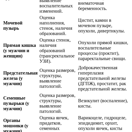
выявление
внематочная
воспалительных
беременность.
изменений.
Оценка
Цистит, камни в
Мочевой
наполнения,
мочевом пузыре,
пузырь
стенок, наличия
опухоли, дивертикулы.
образований.
Оценка стенок,
Опухоли прямой кишки,
Прямая кишка
наличия
воспалительные
(у мужчин и
образований
процессы (проктит),
женщин)
(трансректальное
параректальные свищи.
УЗИ).
Доброкачественная
Оценка размеров,
Предстательная
гиперплазия
структуры,
железа (у
предстательной железы
выявление
мужчин)
(ДГПЖ), простатит, рак
патологий.
предстательной железы.
Оценка размеров,
Семенные
структуры,
Везикулит (воспаление),
пузырьки (у
выявление
кисты.
мужчин)
патологий.
Оценка яичек,
Варикоцеле, гидроцеле,
Органы
придатков,
эпидидимит, орхит,
мошонки (у
семенных
опухоли яичек, кисты
мужчин)