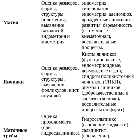
Оценка размеров,
эндометрия,
формы,
гиперплазия
структуры,
эндометрия, аденомиоз,
положения;
врожденные аномалии
Матка
выявление
развития, беременность
патологий
(в том числе
эндометрия и
внематочная),
миометрия.
воспалительные
процессы.
Кисты яичников
(функциональные,
эндометриоидные,
Оценка размеров,
дермоидные и др.),
формы,
синдром поликистозных
структуры;
Яичники
яичников (СПКЯ),
выявление
опухоли яичников
фолликулов, кист,
(доброкачественные и
опухолей.
злокачественные),
воспалительные
процессы (оофорит).
Оценка
Гидросальпинкс
проходимости
(скопление жидкости),
(при
Маточные
сальпингит
гидросальпинксе),
трубы
(воспаление),