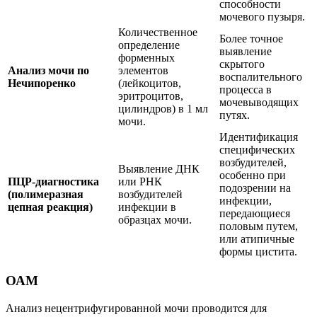
способности
мочевого пузыря.
Количественное
Более точное
определение
выявление
форменных
скрытого
Анализ мочи по
элементов
воспалительного
Нечипоренко
(лейкоцитов,
процесса в
эритроцитов,
мочевыводящих
цилиндров) в 1 мл
путях.
мочи.
Идентификация
специфических
возбудителей,
Выявление ДНК
особенно при
ПЦР-диагностика
или РНК
подозрении на
(полимеразная
возбудителей
инфекции,
цепная реакция)
инфекции в
передающиеся
образцах мочи.
половым путем,
или атипичные
формы цистита.
ОАМ
Анализ нецентрифугированной мочи проводится для