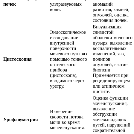
почек
ультразвуковых
аномалий
волн.
развития, камней,
опухолей, оценка
состояния почек.
Визуализация
Эндоскопическое
слизистой
исследование
оболочки мочевого
внутренней
пузыря, выявление
поверхности
воспалительных
мочевого пузыря с
изменений, язв,
Цистоскопия
помощью тонкого
полипов,
оптического
опухолей, взятие
прибора
биопсии.
(цистоскопа),
Применяется при
вводимого через
рецидивирующем
уретру.
или атипичном
цистите.
Оценка функции
мочеиспускания,
выявление
Измерение
обструкции
скорости потока
Урофлоуметрия
мочевыводящих
мочи во время
путей, нарушений
мочеиспускания.
сократительной