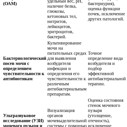
удельный вес, pH,
(ОАМ)
бактериурия),
наличие белка,
оценка функции
глюкозы,
почек, исключение
кетоновых тел,
других патологий.
нитритов,
лейкоцитов,
эритроцитов,
бактерий.
Культивирование
мочи на
питательных средах
Точное
Бактериологический
для выявления
определение вида
посев мочи с
возбудителя
возбудителя и
определением
инфекции и
подбор
чувствительности к
определения его
эффективной
антибиотикам
чувствительности к
антибактериальной
различным
терапии.
антибактериальным
препаратам.
Оценка состояния
стенок мочевого
Визуализация
пузыря
Ультразвуковое
органов
(утолщение,
исследование (УЗИ)
мочевыделительной
отечность),
мочевого пузыря и
системы с помощью
исключение