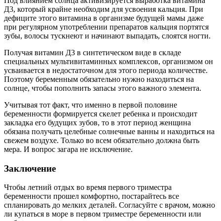
Под влиянием солнца активизируется выработка витамина
Д3, который крайне необходим для усвоения кальция. При
дефиците этого витамина в организме будущей мамы даже
при регулярном употреблении препаратов кальция портятся
зубы, волосы тускнеют и начинают выпадать, слоятся ногти.
Получая витамин Д3 в синтетическом виде в складе
специальных мультивитаминных комплексов, организмом он
усваивается в недостаточном для этого периода количестве.
Поэтому беременным обязательно нужно находиться на
солнце, чтобы пополнить запасы этого важного элемента.
Учитывая тот факт, что именно в первой половине
беременности формируется скелет ребенка и происходит
закладка его будущих зубов, то в этот период женщина
обязана получать целебные солнечные ванны и находиться на
свежем воздухе. Только во всем обязательно должна быть
мера. И вопрос загара не исключение.
Заключение
Чтобы летний отдых во время первого триместра
беременности прошел комфортно, постарайтесь все
спланировать до мелких деталей. Согласуйте с врачом, можно
ли купаться в море в первом триместре беременности или