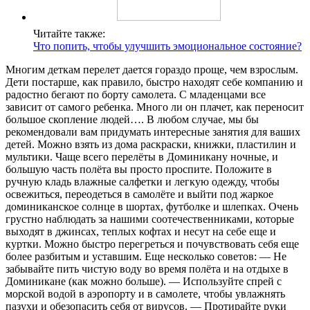
Читайте также:
Что попить, чтобы улучшить эмоциональное состояние?
Многим деткам перелет дается гораздо проще, чем взрослым.
Дети постарше, как правило, быстро находят себе компанию и
радостно бегают по борту самолета. С младенцами все
зависит от самого ребенка. Много ли он плачет, как переносит
большое скопление людей…. В любом случае, мы бы
рекомендовали вам придумать интересные занятия для ваших
детей. Можно взять из дома раскраски, книжки, пластилин и
мультики. Чаще всего перелёты в Доминикану ночные, и
большую часть полёта вы просто проспите. Положите в
ручную кладь влажные салфетки и легкую одежду, чтобы
освежиться, переодеться в самолёте и выйти под жаркое
доминиканское солнце в шортах, футболке и шлепках. Очень
грустно наблюдать за нашими соотечественниками, которые
выходят в джинсах, теплых кофтах и несут на себе еще и
куртки. Можно быстро перегреться и почувствовать себя еще
более разбитым и уставшим. Еще несколько советов: — Не
забывайте пить чистую воду во время полёта и на отдыхе в
Доминикане (как можно больше). — Используйте спрей с
морской водой в аэропорту и в самолете, чтобы увлажнять
пазухи и обезопасить себя от вирусов. — Протирайте руки