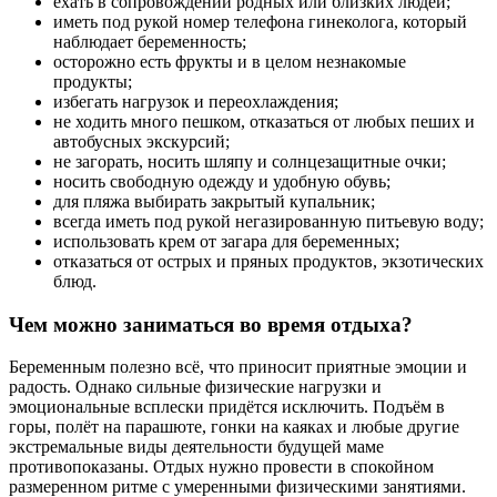
ехать в сопровождении родных или близких людей;
иметь под рукой номер телефона гинеколога, который
наблюдает беременность;
осторожно есть фрукты и в целом незнакомые
продукты;
избегать нагрузок и переохлаждения;
не ходить много пешком, отказаться от любых пеших и
автобусных экскурсий;
не загорать, носить шляпу и солнцезащитные очки;
носить свободную одежду и удобную обувь;
для пляжа выбирать закрытый купальник;
всегда иметь под рукой негазированную питьевую воду;
использовать крем от загара для беременных;
отказаться от острых и пряных продуктов, экзотических
блюд.
Чем можно заниматься во время отдыха?
Беременным полезно всё, что приносит приятные эмоции и
радость. Однако сильные физические нагрузки и
эмоциональные всплески придётся исключить. Подъём в
горы, полёт на парашюте, гонки на каяках и любые другие
экстремальные виды деятельности будущей маме
противопоказаны. Отдых нужно провести в спокойном
размеренном ритме с умеренными физическими занятиями.