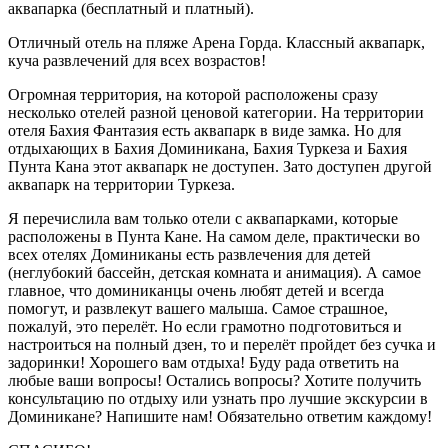
аквапарка (бесплатный и платный).
Отличный отель на пляже Арена Горда. Классный аквапарк,
куча развлечений для всех возрастов!
Огромная территория, на которой расположены сразу
несколько отелей разной ценовой категории. На территории
отеля Бахия Фантазия есть аквапарк в виде замка. Но для
отдыхающих в Бахия Доминикана, Бахия Туркеза и Бахия
Пунта Кана этот аквапарк не доступен. Зато доступен другой
аквапарк на территории Туркеза.
Я перечислила вам только отели с аквапарками, которые
расположены в Пунта Кане. На самом деле, практически во
всех отелях Доминиканы есть развлечения для детей
(неглубокий бассейн, детская комната и анимация). А самое
главное, что доминиканцы очень любят детей и всегда
помогут, и развлекут вашего малыша. Самое страшное,
пожалуй, это перелёт. Но если грамотно подготовиться и
настроиться на полный дзен, то и перелёт пройдет без сучка и
задоринки! Хорошего вам отдыха! Буду рада ответить на
любые ваши вопросы! Остались вопросы? Хотите получить
консультацию по отдыху или узнать про лучшие экскурсии в
Доминикане? Напишите нам! Обязательно ответим каждому!