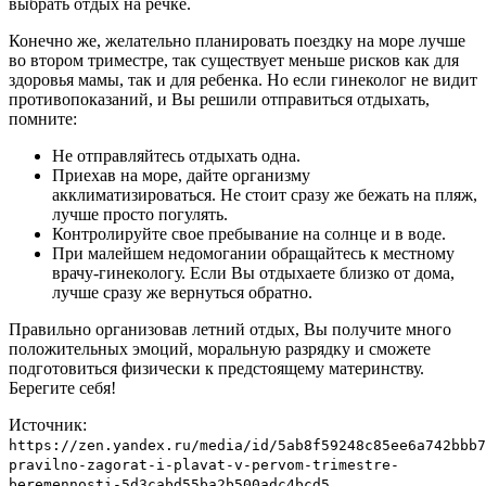
выбрать отдых на речке.
Конечно же, желательно планировать поездку на море лучше
во втором триместре, так существует меньше рисков как для
здоровья мамы, так и для ребенка. Но если гинеколог не видит
противопоказаний, и Вы решили отправиться отдыхать,
помните:
Не отправляйтесь отдыхать одна.
Приехав на море, дайте организму
акклиматизироваться. Не стоит сразу же бежать на пляж,
лучше просто погулять.
Контролируйте свое пребывание на солнце и в воде.
При малейшем недомогании обращайтесь к местному
врачу-гинекологу. Если Вы отдыхаете близко от дома,
лучше сразу же вернуться обратно.
Правильно организовав летний отдых, Вы получите много
положительных эмоций, моральную разрядку и сможете
подготовиться физически к предстоящему материнству.
Берегите себя!
Источник:
https://zen.yandex.ru/media/id/5ab8f59248c85ee6a742bbb7
pravilno-zagorat-i-plavat-v-pervom-trimestre-
beremennosti-5d3cabd55ba2b500adc4bcd5