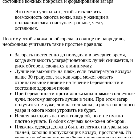
состояние кожных покровов и формирование загара.
Это нужно учитывать, чтобы исключить
возможность ожогов кожи, ведь у женщин в
положении загар наступает раньше, чем у
остальных.
Поэтому, чтобы кожа не обгорела, а солнце не навредило,
необходимо учитывать такие простые правила:
Загорать постепенно до полудня и в вечернее время,
когда активность ультрафиолетовых лучей снижается, и
риск обгореть сводится к минимуму.
Лучше не выходить на пляж, если температура воздуха
выше 30 градусов, так как жара может оказать
отрицательное влияние на течение беременности и
состояние здоровья плода.
При беременности противопоказаны прямые солнечные
лучи, поэтому загорать лучше в тени. При этом загар
получится не хуже, чем на солнышке, а риск солнечного
удара и ожога кожи угрожать не будет.
Нельзя выходить на пляж голодной, но и не нужно
плотно кушать. В обоих случаях возможен обморок.
Пляжная одежда должна быть из легких натуральных
тканей, хорошо пропускающих воздух, просторная. Из
головных уборов стоит выбрать широкополую шляпу и