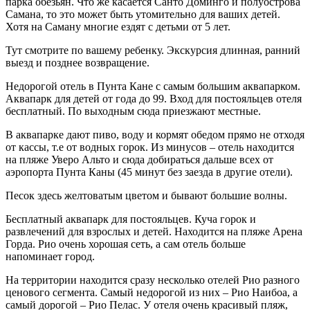
парка обезьян. Что же касается Санто Доминго и полуострова
Самана, то это может быть утомительно для ваших детей.
Хотя на Саману многие ездят с детьми от 5 лет.
Тут смотрите по вашему ребенку. Экскурсия длинная, ранний
выезд и позднее возвращение.
Недорогой отель в Пунта Кане с самым большим аквапарком.
Аквапарк для детей от года до 99. Вход для постояльцев отеля
бесплатный. По выходным сюда приезжают местные.
В аквапарке дают пиво, воду и кормят обедом прямо не отходя
от кассы, т.е от водных горок. Из минусов – отель находится
на пляже Уверо Альто и сюда добираться дальше всех от
аэропорта Пунта Каны (45 минут без заезда в другие отели).
Песок здесь желтоватым цветом и бывают большие волны.
Бесплатный аквапарк для постояльцев. Куча горок и
развлечений для взрослых и детей. Находится на пляже Арена
Горда. Рио очень хорошая сеть, а сам отель больше
напоминает город.
На территории находится сразу несколько отелей Рио разного
ценового сегмента. Самый недорогой из них – Рио Наибоа, а
самый дорогой – Рио Пелас. У отеля очень красивый пляж,