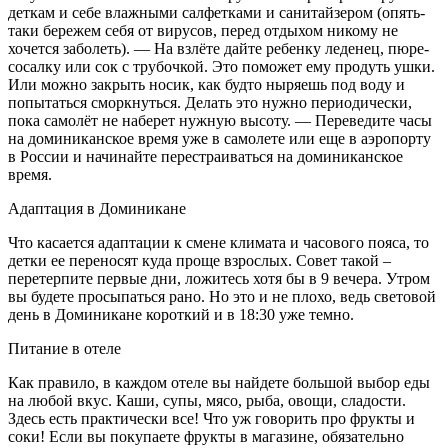
деткам и себе влажными салфетками и санитайзером (опять-
таки бережем себя от вирусов, перед отдыхом никому не
хочется заболеть). — На взлёте дайте ребенку леденец, пюре-
сосалку или сок с трубочкой. Это поможет ему продуть ушки.
Или можно закрыть носик, как будто ныряешь под воду и
попытаться сморкнуться. Делать это нужно периодически,
пока самолёт не наберет нужную высоту. — Переведите часы
на доминиканское время уже в самолете или еще в аэропорту
в России и начинайте перестраиваться на доминиканское
время.
Адаптация в Доминикане
Что касается адаптации к смене климата и часового пояса, то
детки ее переносят куда проще взрослых. Совет такой –
перетерпите первые дни, ложитесь хотя бы в 9 вечера. Утром
вы будете просыпаться рано. Но это и не плохо, ведь световой
день в Доминикане короткий и в 18:30 уже темно.
Питание в отеле
Как правило, в каждом отеле вы найдете большой выбор еды
на любой вкус. Каши, супы, мясо, рыба, овощи, сладости.
Здесь есть практически все! Что уж говорить про фрукты и
соки! Если вы покупаете фрукты в магазине, обязательно