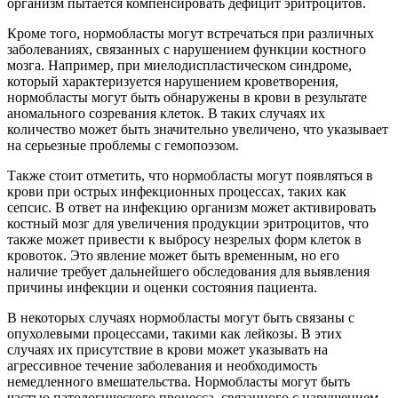
организм пытается компенсировать дефицит эритроцитов.
Кроме того, нормобласты могут встречаться при различных
заболеваниях, связанных с нарушением функции костного
мозга. Например, при миелодиспластическом синдроме,
который характеризуется нарушением кроветворения,
нормобласты могут быть обнаружены в крови в результате
аномального созревания клеток. В таких случаях их
количество может быть значительно увеличено, что указывает
на серьезные проблемы с гемопоэзом.
Также стоит отметить, что нормобласты могут появляться в
крови при острых инфекционных процессах, таких как
сепсис. В ответ на инфекцию организм может активировать
костный мозг для увеличения продукции эритроцитов, что
также может привести к выбросу незрелых форм клеток в
кровоток. Это явление может быть временным, но его
наличие требует дальнейшего обследования для выявления
причины инфекции и оценки состояния пациента.
В некоторых случаях нормобласты могут быть связаны с
опухолевыми процессами, такими как лейкозы. В этих
случаях их присутствие в крови может указывать на
агрессивное течение заболевания и необходимость
немедленного вмешательства. Нормобласты могут быть
частью патологического процесса, связанного с нарушением