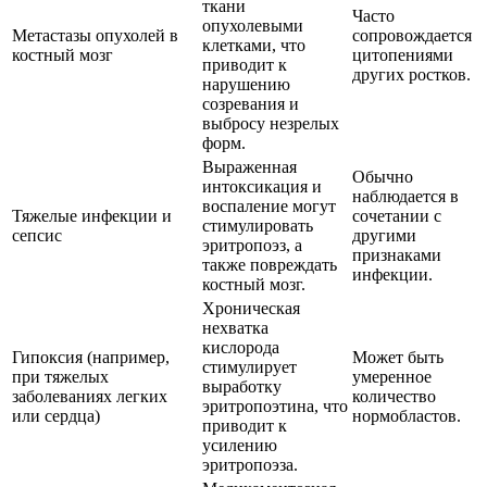
ткани
Часто
опухолевыми
Метастазы опухолей в
сопровождается
клетками, что
костный мозг
цитопениями
приводит к
других ростков.
нарушению
созревания и
выбросу незрелых
форм.
Выраженная
Обычно
интоксикация и
наблюдается в
воспаление могут
Тяжелые инфекции и
сочетании с
стимулировать
сепсис
другими
эритропоэз, а
признаками
также повреждать
инфекции.
костный мозг.
Хроническая
нехватка
кислорода
Гипоксия (например,
Может быть
стимулирует
при тяжелых
умеренное
выработку
заболеваниях легких
количество
эритропоэтина, что
или сердца)
нормобластов.
приводит к
усилению
эритропоэза.