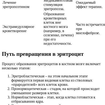
Медикаментозная
Лечение
Ожидаемый
стимуляция
эритропоэтином
эффект терапии.
эритропоэза.
Образование
кроветворных
клеток вне
Часто встречается
Экстрамедуллярное
костного мозга
при
кроветворение
(например, в
миелофиброзе.
селезенке, печени)
при его
недостаточности.
Путь превращения в эритроцит
Процесс образования эритроцитов в костном мозге включает
несколько этапов:
Эритробластическая – на этом начальном этапе
формируется первая видимая клетка из стволовых
«прародителей» всех клеток крови.
Пронормоцитическая – стадия, на которой происходит
уменьшение размеров клетки.
Нормобластическая – этап, когда клетка готовится к
отбрасыванию ядра.