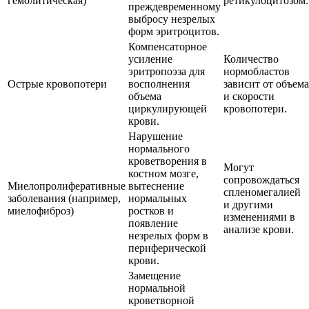
гемолитическая)
ретикулоцитозом.
преждевременному
выбросу незрелых
форм эритроцитов.
Компенсаторное
усиление
Количество
эритропоэза для
нормобластов
Острые кровопотери
восполнения
зависит от объема
объема
и скорости
циркулирующей
кровопотери.
крови.
Нарушение
нормального
кроветворения в
Могут
костном мозге,
сопровождаться
Миелопролиферативные
вытеснение
спленомегалией
заболевания (например,
нормальных
и другими
миелофиброз)
ростков и
изменениями в
появление
анализе крови.
незрелых форм в
периферической
крови.
Замещение
нормальной
кроветворной