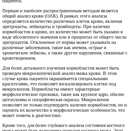
пациента.
Первым и наиболее распространенным методом является
общий анализ крови (ОАК). В рамках этого анализа
определяется количество различных клеток крови, включая
эритроциты, лейкоциты и тромбоциты. При наличии
нормобластов в крови, их количество может быть указано в
виде абсолютного значения или в процентах от общего числа
эритроцитов. Отклонение от нормы может указывать на
различные заболевания, такие как анемия, острые и
хронические лейкозы, а также другие нарушения, связанные с
кроветворением.
Для более детального изучения нормобластов может быть
проведен микроскопический анализ мазка крови. В этом
случае кровь пациента окрашивается специальными
красителями, что позволяет визуализировать клетки под
микроскопом. Нормобласты имеют характерные
морфологические признаки, такие как крупное ядро, обилие
цитоплазмы и специфическая окраска. Микроскопия
позволяет не только подтвердить наличие нормобластов, но и
оценить их количество и морфологические особенности, что
может помочь в диагностике.
Кроме того, для более глубокого анализа состояния костного
мозга может быть выполнена пункция костного мозга. Этот