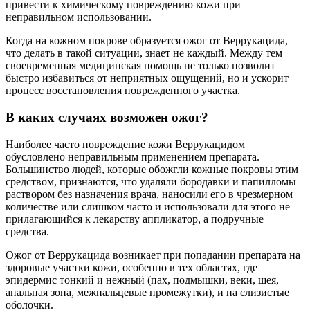
привести к химическому повреждению кожи при
неправильном использовании.
Когда на кожном покрове образуется ожог от Веррукацида,
что делать в такой ситуации, знает не каждый. Между тем
своевременная медицинская помощь не только позволит
быстро избавиться от неприятных ощущений, но и ускорит
процесс восстановления поврежденного участка.
В каких случаях возможен ожог?
Наиболее часто повреждение кожи Веррукацидом
обусловлено неправильным применением препарата.
Большинство людей, которые обожгли кожные покровы этим
средством, признаются, что удаляли бородавки и папилломы
раствором без назначения врача, наносили его в чрезмерном
количестве или слишком часто и использовали для этого не
прилагающийся к лекарству аппликатор, а подручные
средства.
Ожог от Веррукацида возникает при попадании препарата на
здоровые участки кожи, особенно в тех областях, где
эпидермис тонкий и нежный (пах, подмышки, веки, шея,
анальная зона, межпальцевые промежутки), и на слизистые
оболочки.