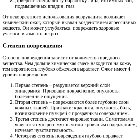
Доверить специалисту обработку лица, интимных зон,
подмышечных впадин, глаз.
От некорректного использования веррукацита возникает
химический ожог, который вызван воздействием агрессивных
веществ. Он может углубляться, повреждать здоровые
участки, вызывать некроз.
Степени повреждения
Степень повреждения зависит от количества вредного
вещества. Чем дольше химическая смесь находится на коже,
тем вероятность глубоко обжечься вырастает. Ожог имеет 4
уровня повреждения:
Первая степень – разрушается верхний слой
эпидермиса. Признаки: покраснение, опухлость,
болезненные ощущения.
Вторая степень – повреждаются более глубокие слои
кожных тканей. Признаки: краснота, опухлость, боль,
возникновение пузырей с прозрачным содержанием.
Третья степень достягает жировые ткани. Симптомами
являются пузыри с мутным или кровяным содержанием,
исчезает чувствительность.
Четвертая степень повреждения глубоко поражает