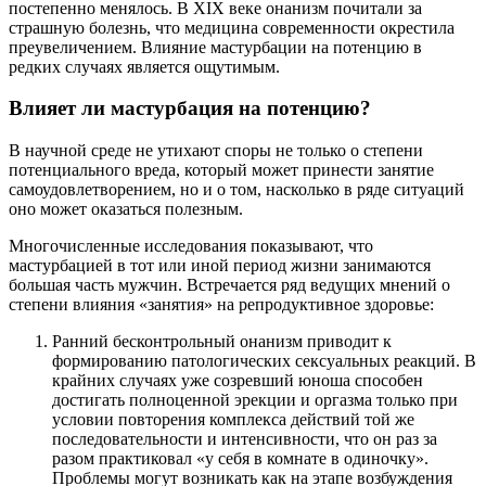
постепенно менялось. В XIX веке онанизм почитали за
страшную болезнь, что медицина современности окрестила
преувеличением. Влияние мастурбации на потенцию в
редких случаях является ощутимым.
Влияет ли мастурбация на потенцию?
В научной среде не утихают споры не только о степени
потенциального вреда, который может принести занятие
самоудовлетворением, но и о том, насколько в ряде ситуаций
оно может оказаться полезным.
Многочисленные исследования показывают, что
мастурбацией в тот или иной период жизни занимаются
большая часть мужчин. Встречается ряд ведущих мнений о
степени влияния «занятия» на репродуктивное здоровье:
Ранний бесконтрольный онанизм приводит к
формированию патологических сексуальных реакций. В
крайних случаях уже созревший юноша способен
достигать полноценной эрекции и оргазма только при
условии повторения комплекса действий той же
последовательности и интенсивности, что он раз за
разом практиковал «у себя в комнате в одиночку».
Проблемы могут возникать как на этапе возбуждения