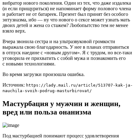
вибратор нового поколения. Один из тех, что даже издалека
(и если прищуриться) не напоминает форму полового члена
и работает не от батареек. Презент был принят без особого
энтузиазма, ибо — ну что нового о сексе может узнать мать
двоих детей и жена со стажем? Любопытство тем не менее
взяло верх.
Вчера звонила сестра и на ультразвуковой громкости
выражала свою благодарность. У нее в планах отправиться
в отпуск наедине с «новым другом». Я с трудом, но все-таки
уговорила ее прихватить с собой мужа и познакомить его
с новыми технологиями.
Во время загрузки произошла ошибка.
Источник:
https://lady.mail.ru/article/513707-kak-ja-
nauchila-svoih-podrug-masturbirovat/
Мастурбация у мужчин и женщин,
вред или польза онанизма
Под мастурбацией понимают процесс удовлетворения