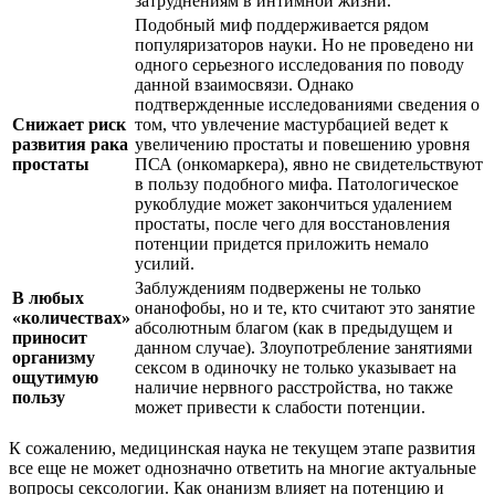
затруднениям в интимной жизни.
Подобный миф поддерживается рядом
популяризаторов науки. Но не проведено ни
одного серьезного исследования по поводу
данной взаимосвязи. Однако
подтвержденные исследованиями сведения о
Снижает риск
том, что увлечение мастурбацией ведет к
развития рака
увеличению простаты и повешению уровня
простаты
ПСА (онкомаркера), явно не свидетельствуют
в пользу подобного мифа. Патологическое
рукоблудие может закончиться удалением
простаты, после чего для восстановления
потенции придется приложить немало
усилий.
Заблуждениям подвержены не только
В любых
онанофобы, но и те, кто считают это занятие
«количествах»
абсолютным благом (как в предыдущем и
приносит
данном случае). Злоупотребление занятиями
организму
сексом в одиночку не только указывает на
ощутимую
наличие нервного расстройства, но также
пользу
может привести к слабости потенции.
К сожалению, медицинская наука не текущем этапе развития
все еще не может однозначно ответить на многие актуальные
вопросы сексологии. Как онанизм влияет на потенцию и