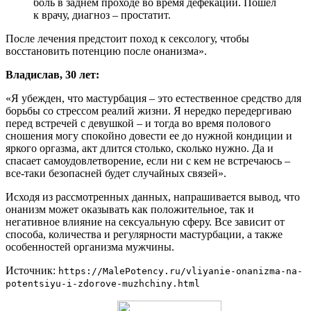
боль в заднем проходе во время дефекации. Пошел
к врачу, диагноз – простатит.
После лечения предстоит поход к сексологу, чтобы
восстановить потенцию после онанизма».
Владислав, 30 лет:
«Я убежден, что мастурбация – это естественное средство для
борьбы со стрессом реалий жизни. Я нередко передергиваю
перед встречей с девушкой – и тогда во время полового
сношения могу спокойно довести ее до нужной кондиции и
яркого оргазма, акт длится столько, сколько нужно. Да и
спасает самоудовлетворение, если ни с кем не встречаюсь –
все-таки безопасней будет случайных связей».
Исходя из рассмотренных данных, напрашивается вывод, что
онанизм может оказывать как положительное, так и
негативное влияние на сексуальную сферу. Все зависит от
способа, количества и регулярности мастурбации, а также
особенностей организма мужчины.
Источник:
https://MalePotency.ru/vliyanie-onanizma-na-
potentsiyu-i-zdorove-muzhchiny.html