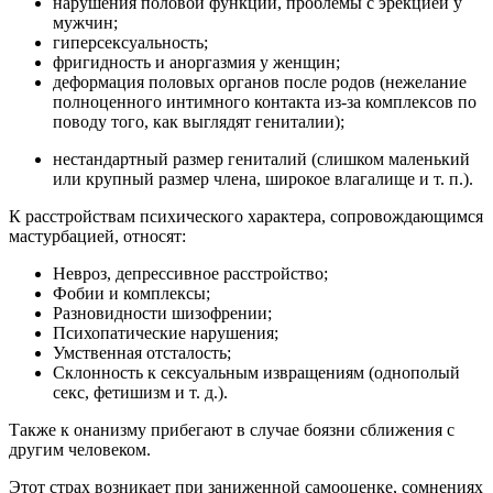
нарушения половой функции, проблемы с эрекцией у
мужчин;
гиперсексуальность;
фригидность и аноргазмия у женщин;
деформация половых органов после родов (нежелание
полноценного интимного контакта из-за комплексов по
поводу того, как выглядят гениталии);
нестандартный размер гениталий (слишком маленький
или крупный размер члена, широкое влагалище и т. п.).
К расстройствам психического характера, сопровождающимся
мастурбацией, относят:
Невроз, депрессивное расстройство;
Фобии и комплексы;
Разновидности шизофрении;
Психопатические нарушения;
Умственная отсталость;
Склонность к сексуальным извращениям (однополый
секс, фетишизм и т. д.).
Также к онанизму прибегают в случае боязни сближения с
другим человеком.
Этот страх возникает при заниженной самооценке, сомнениях