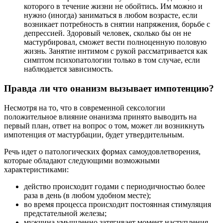
которого в течение жизни не обойтись. Им можно и
нужно (иногда) заниматься в любом возрасте, если
возникает потребность в снятии напряжения, борьбе с
депрессией. Здоровый человек, сколько бы он не
мастурбировал, сможет вести полноценную половую
жизнь. Занятие интимом с рукой рассматривается как
симптом психопатологии только в том случае, если
наблюдается зависимость.
Правда ли что онанизм вызывает импотенцию?
Несмотря на то, что в современной сексологии
положительное влияние онанизма принято выводить на
первый план, ответ на вопрос о том, может ли возникнуть
импотенция от мастурбации, будет утвердительным.
Речь идет о патологических формах самоудовлетворения,
которые обладают следующими возможными
характеристиками:
действо происходит годами с периодичностью более
раза в день (в любом удобном месте);
во время процесса происходит постоянная стимуляция
предстательной железы;
мужчина умышленно затягивает момент наступления