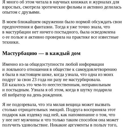
Я много об этом читала в научных книжках и журналах для
взрослых, смотрела эротические фильмы и активно делилась
опытом с друзьями.
В моем ближайшем окружении было нормой обсуждать свои
предпочтения и фантазии. Тогда я уже точно знала, что
в мастурбации нет ничего постыдного, была осведомлена
о ее пользе и активно проверяла на практике все известные
техники.
Мастурбацию — в каждый дом
Именно из-за общедоступности любой информации
и лояльного отношения в обществе к самоудовлетворению
я была в настоящем шоке, когда узнала, что одна из моих
подруг за свои 23 года ни разу не мастурбировала.
Ей казалось это чем-то неестественным, неправильным
и постыдным. Узнала я об этом, когда в шутку подарила
ей вибратор на день рождения.
Я не подозревала, что эта милая вещица может вызвать
столько отрицательных эмоций. Подруга восприняла этот
подарок как издевку над ней, как напоминание о том, что
у нее нет мужчины и что только таким способом она может
получить удовольствие. Никакие аргументы в пользу того,