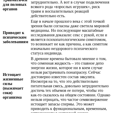
затруднительно. А вот в случае подключения
для половых
всякого рода «взрослых игрушек», риск
органов
травм и воспалительных реакций
действительно есть.
Еще в начале прошлого века с этой точкой
зрения были согласны даже светила мировой
медицины. Но последующие масштабные
Приводит к
исследования доказали: секс с рукой, если и
психическим
является психопатологическим симптомом,
заболеваниям
то возникает не как причина, а как симптом
изначально нездорового психического
статуса индивида.
В древние времена бытовало мнение о том,
что семенная жидкость – это главное депо
энергии жизни, которое ни в коем случае
нельзя растрачивать понапрасну. Сейчас
Истощает
достоверно известен состав эякулята.
жизненные
Несмотря на то, что это действительно
силы
питательная смесь, довольно затруднительно
(выжимает
достичь тех объемов ее потери, чтобы это
соки)
как-то сказалось на общем состоянии. Однако
организма
нельзя отрицать, что частое семяизвержение
истощает запасы спермы. Это может
приводить к функциональным, временным,