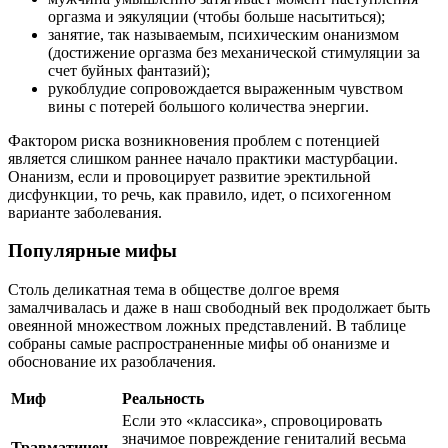
оргазма и эякуляции (чтобы больше насытиться);
занятие, так называемым, психическим онанизмом
(достижение оргазма без механической стимуляции за
счет буйных фантазий);
рукоблудие сопровождается выраженным чувством
вины с потерей большого количества энергии.
Фактором риска возникновения проблем с потенцией
является слишком раннее начало практики мастурбации.
Онанизм, если и провоцирует развитие эректильной
дисфункции, то речь, как правило, идет, о психогенном
варианте заболевания.
Популярные мифы
Столь деликатная тема в обществе долгое время
замалчивалась и даже в наш свободный век продолжает быть
овеянной множеством ложных представлений. В таблице
собраны самые распространенные мифы об онанизме и
обоснование их разоблачения.
Миф
Реальность
Если это «классика», спровоцировать
значимое повреждение гениталий весьма
Травматичен