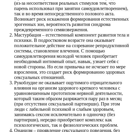
(из-за несоответствия реальных стимулов тем, что
парень использовал при занятии самоудовлетворением),
так и во время непосредственного полового акта.
Возникает риск искажения формирования естественных
эрогенных зон, вероятность развития синдрома
преждевременного семяизвержения.
Мастурбация – естественный компонент развития тела и
психики. В подростковом возрасте она оказывает
положительное действие на созревание репродуктивной
системы, становление влечения. С помощью
самоудовлетворения молодой человек приобретает
необходимый интимный опыт, навык, узнает себя с
новой стороны. Но если привычка не исчезает по мере
взросления, это создает риск формированию здоровых
сексуальных отношений.
Рукоблудие не оказывает ощутимого отрицательного
влияния на организм здорового крепкого человека с
уравновешенным прототипом нервной деятельности,
который таким образом разряжается пару раз в месяц
(при отсутствии сексуальной партнерши). При этом
люди с лабильной психикой и слабым здоровьем,
занимаясь сексом исключительно в одиночку (без
партнерши), нередко приобретают комплекс как
психологических, так и физиологических проблем.
Онанизм – проявление сексуального поведения, без