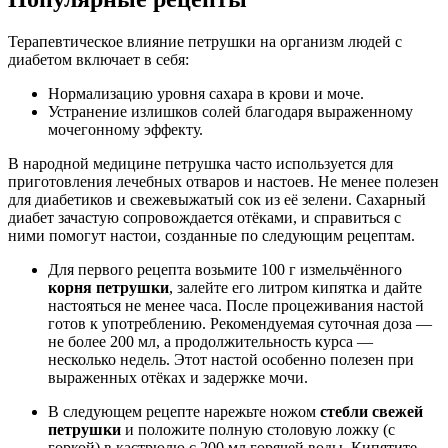
Терапевтическое влияние петрушки на организм людей с
диабетом включает в себя:
Нормализацию уровня сахара в крови и моче.
Устранение излишков солей благодаря выраженному
мочегонному эффекту.
В народной медицине петрушка часто используется для
приготовления лечебных отваров и настоев. Не менее полезен
для диабетиков и свежевыжатый сок из её зелени. Сахарный
диабет зачастую сопровождается отёками, и справиться с
ними помогут настои, созданные по следующим рецептам.
Для первого рецепта возьмите 100 г измельчённого
корня петрушки
, залейте его литром кипятка и дайте
настояться не менее часа. После процеживания настой
готов к употреблению. Рекомендуемая суточная доза —
не более 200 мл, а продолжительность курса —
несколько недель. Этот настой особенно полезен при
выраженных отёках и задержке мочи.
В следующем рецепте нарежьте ножом
стебли свежей
петрушки
и положите полную столовую ложку (с
горкой) в кастрюлю с 200 мл горячей воды. Кипятите