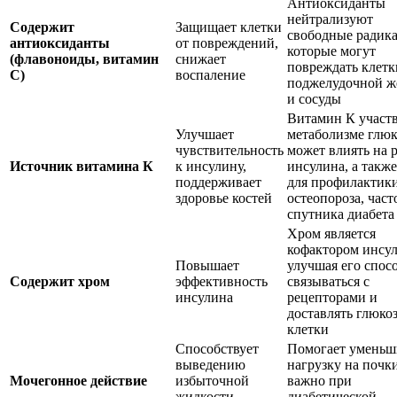
Антиоксиданты
нейтрализуют
Содержит
Защищает клетки
свободные радик
антиоксиданты
от повреждений,
которые могут
(флавоноиды, витамин
снижает
повреждать клетк
С)
воспаление
поджелудочной ж
и сосуды
Витамин К участв
Улучшает
метаболизме глюк
чувствительность
может влиять на 
Источник витамина К
к инсулину,
инсулина, а такж
поддерживает
для профилактик
здоровье костей
остеопороза, част
спутника диабета
Хром является
кофактором инсул
Повышает
улучшая его спос
Содержит хром
эффективность
связываться с
инсулина
рецепторами и
доставлять глюкоз
клетки
Способствует
Помогает уменьш
выведению
нагрузку на почки
Мочегонное действие
избыточной
важно при
жидкости,
диабетической