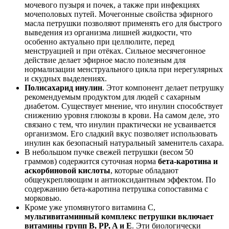
мочевого пузыря и почек, а также при инфекциях
мочеполовых путей. Мочегонные свойства эфирного
масла петрушки позволяют применять его для быстрого
выведения из организма лишней жидкости, что
особенно актуально при целлюлите, перед
менструацией и при отёках. Сильное месячегонное
действие делает эфирное масло полезным для
нормализации менструального цикла при нерегулярных
и скудных выделениях.
Полисахарид инулин
. Этот компонент делает петрушку
рекомендуемым продуктом для людей с сахарным
диабетом. Существует мнение, что инулин способствует
снижению уровня глюкозы в крови. На самом деле, это
связано с тем, что инулин практически не усваивается
организмом. Его сладкий вкус позволяет использовать
инулин как безопасный натуральный заменитель сахара.
В небольшом пучке свежей петрушки (весом 50
граммов) содержится суточная норма
бета-каротина и
аскорбиновой кислоты
, которые обладают
общеукрепляющим и антиоксидантным эффектом. По
содержанию бета-каротина петрушка сопоставима с
морковью.
Кроме уже упомянутого витамина С,
мультивитаминный комплекс петрушки включает
витамины групп B, PP, A и E
. Эти биологически