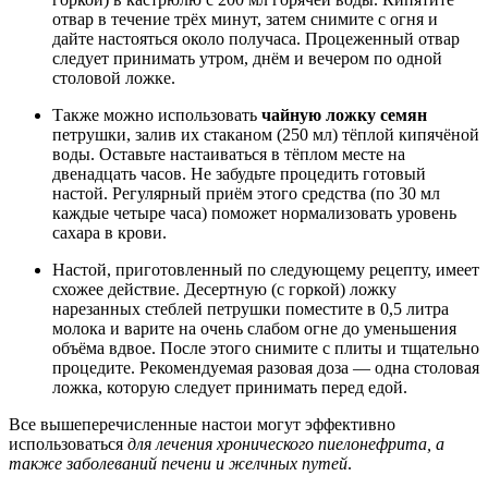
отвар в течение трёх минут, затем снимите с огня и
дайте настояться около получаса. Процеженный отвар
следует принимать утром, днём и вечером по одной
столовой ложке.
Также можно использовать
чайную ложку семян
петрушки, залив их стаканом (250 мл) тёплой кипячёной
воды. Оставьте настаиваться в тёплом месте на
двенадцать часов. Не забудьте процедить готовый
настой. Регулярный приём этого средства (по 30 мл
каждые четыре часа) поможет нормализовать уровень
сахара в крови.
Настой, приготовленный по следующему рецепту, имеет
схожее действие. Десертную (с горкой) ложку
нарезанных стеблей петрушки поместите в 0,5 литра
молока и варите на очень слабом огне до уменьшения
объёма вдвое. После этого снимите с плиты и тщательно
процедите. Рекомендуемая разовая доза — одна столовая
ложка, которую следует принимать перед едой.
Все вышеперечисленные настои могут эффективно
использоваться
для лечения хронического пиелонефрита, а
также заболеваний печени и желчных путей
.