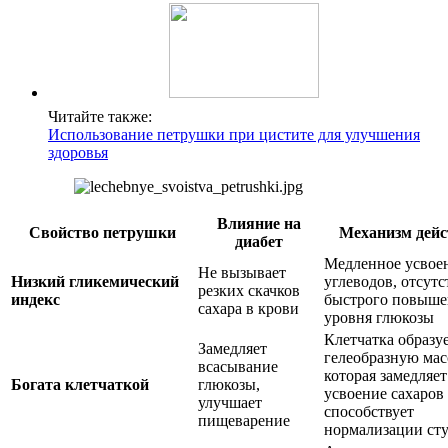
Читайте также:
Использование петрушки при цистите для улучшения
здоровья
Влияние на
Свойство петрушки
Механизм дейс
диабет
Медленное усвое
Не вызывает
Низкий гликемический
углеводов, отсутс
резких скачков
индекс
быстрого повыше
сахара в крови
уровня глюкозы
Клетчатка образу
Замедляет
гелеобразную мас
всасывание
которая замедляет
Богата клетчаткой
глюкозы,
усвоение сахаров
улучшает
способствует
пищеварение
нормализации сту