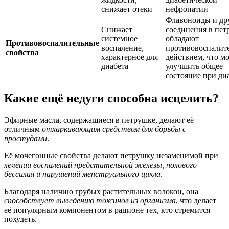
снижает отеки
нефропатии
Флавоноиды и др
Снижает
соединения в пет
системное
обладают
Противовоспалительные
воспаление,
противовоспалит
свойства
характерное для
действием, что м
диабета
улучшить общее
состояние при ди
Какие ещё недуги способна исцелить?
Эфирные масла, содержащиеся в петрушке, делают её
отличным
отхаркивающим средством для борьбы с
простудами
.
Её мочегонные свойства делают петрушку незаменимой при
лечении воспалений предстательной железы, полового
бессилия и нарушений менструального цикла
.
Благодаря наличию грубых растительных волокон, она
способствует выведению токсинов из организма
, что делает
её популярным компонентом в рационе тех, кто стремится
похудеть.