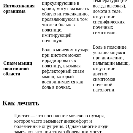
температуры (не
циркулирующие в
Интоксикация
всегда высокая),
крови, могут вызывать
организма
ломота в теле,
общую интоксикацию,
отсутствие
проявляющуюся в том
специфических
числе и болью в
почечных
пояснице,
симптомов.
имитирующей
почечную.
Боль в пояснице,
Боль в мочевом пузыре
усиливающаяся
при цистите может
при движении,
иррадиировать в
Спазм мышц
пальпации мышц,
поясницу, вызывая
поясничной
отсутствие
рефлекторный спазм
области
других
мышц, который
симптомов
воспринимается как
почечной
боль в почках.
патологии.
Как лечить
Цистит — это воспаление мочевого пузыря,
которое часто вызывает дискомфорт и
болезненные ощущения. Однако многие люди
замечают, что при этом заболевании могут