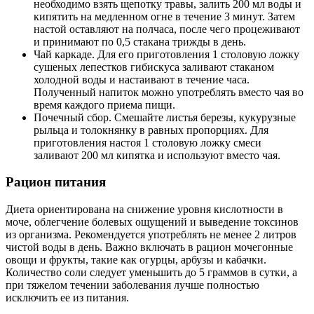
необходимо взять щепотку травы, залить 200 мл воды и
кипятить на медленном огне в течение 3 минут. Затем
настой оставляют на полчаса, после чего процеживают
и принимают по 0,5 стакана трижды в день.
Чай каркаде. Для его приготовления 1 столовую ложку
сушеных лепестков гибискуса заливают стаканом
холодной воды и настаивают в течение часа.
Полученный напиток можно употреблять вместо чая во
время каждого приема пищи.
Почечный сбор. Смешайте листья березы, кукурузные
рыльца и толокнянку в равных пропорциях. Для
приготовления настоя 1 столовую ложку смеси
заливают 200 мл кипятка и используют вместо чая.
Рацион питания
Диета ориентирована на снижение уровня кислотности в
моче, облегчение болевых ощущений и выведение токсинов
из организма. Рекомендуется употреблять не менее 2 литров
чистой воды в день. Важно включать в рацион мочегонные
овощи и фрукты, такие как огурцы, арбузы и кабачки.
Количество соли следует уменьшить до 5 граммов в сутки, а
при тяжелом течении заболевания лучше полностью
исключить ее из питания.