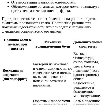
Отечность лица и нижних конечностей.
Обезвоживание организма, которое может возникнуть
при тяжелом течении пиелонефрита.
При хроническом течении заболевания на ранних стадиях
симптомы проявляются слабо. Постепенно развивается
почечная недостаточность, что приводит к нарушению
функционирования всего организма.
Причина боли в
Механизм
Дополнительные
почках при
возникновения боли
симптомы
цистите
Высокая
температура,
озноб, тошнота,
Бактерии из мочевого
рвота, боль в
пузыря поднимаются по
Восходящая
пояснице (часто
мочеточникам в почки,
инфекция
односторонняя),
вызывая воспаление
(пиелонефрит)
общее
почечной лоханки и
недомогание,
паренхимы.
учащенное и
болезненное
мочеиспускание.
Обратный заброс мочи
Боль в пояснице,