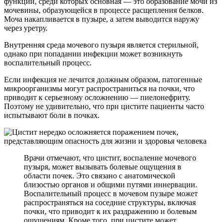
функций, среди которых основная — это образование мочи из
мочевины, образующейся в процессе расщепления белков.
Моча накапливается в пузыре, а затем выводится наружу
через уретру.
Внутренняя среда мочевого пузыря является стерильной,
однако при попадании инфекции может возникнуть
воспалительный процесс.
Если инфекция не лечится должным образом, патогенные
микроорганизмы могут распространиться на почки, что
приводит к серьезному осложнению — пиелонефриту.
Поэтому не удивительно, что при цистите пациенты часто
испытывают боли в почках.
Врачи отмечают, что цистит, воспаление мочевого
пузыря, может вызывать болевые ощущения в
области почек. Это связано с анатомической
близостью органов и общими путями иннервации.
Воспалительный процесс в мочевом пузыре может
распространяться на соседние структуры, включая
почки, что приводит к их раздражению и болевым
ощущениям. Кроме того, при цистите может