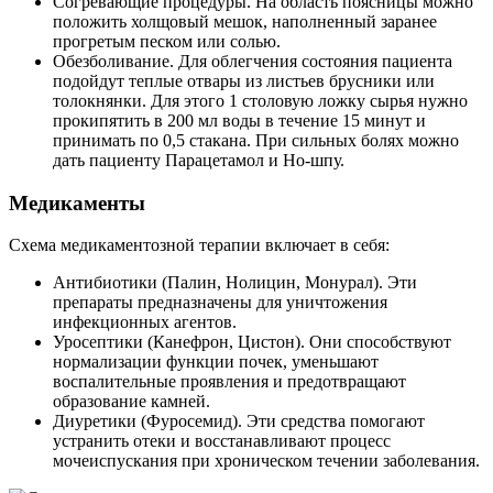
Согревающие процедуры. На область поясницы можно
положить холщовый мешок, наполненный заранее
прогретым песком или солью.
Обезболивание. Для облегчения состояния пациента
подойдут теплые отвары из листьев брусники или
толокнянки. Для этого 1 столовую ложку сырья нужно
прокипятить в 200 мл воды в течение 15 минут и
принимать по 0,5 стакана. При сильных болях можно
дать пациенту Парацетамол и Но-шпу.
Медикаменты
Схема медикаментозной терапии включает в себя:
Антибиотики (Палин, Нолицин, Монурал). Эти
препараты предназначены для уничтожения
инфекционных агентов.
Уросептики (Канефрон, Цистон). Они способствуют
нормализации функции почек, уменьшают
воспалительные проявления и предотвращают
образование камней.
Диуретики (Фуросемид). Эти средства помогают
устранить отеки и восстанавливают процесс
мочеиспускания при хроническом течении заболевания.