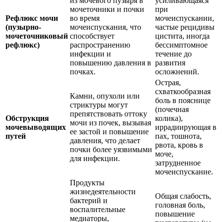
из мочевого пузыря в
усиливающаяся
мочеточники и почки
при
Рефлюкс мочи
во время
мочеиспускании,
(пузырно-
мочеиспускания, что
частые рецидивы
мочеточниковый
способствует
цистита, иногда
рефлюкс)
распространению
бессимптомное
инфекции и
течение до
повышению давления в
развития
почках.
осложнений.
Острая,
схваткообразная
Камни, опухоли или
боль в пояснице
стриктуры могут
(почечная
препятствовать оттоку
Обструкция
колика),
мочи из почек, вызывая
мочевыводящих
иррадиирующая в
ее застой и повышение
путей
пах, тошнота,
давления, что делает
рвота, кровь в
почки более уязвимыми
моче,
для инфекции.
затрудненное
мочеиспускание.
Продукты
жизнедеятельности
Общая слабость,
бактерий и
головная боль,
воспалительные
повышение
медиаторы,