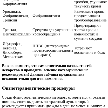
тромбов, улучшают
Кардиомагнил
текучесть крови
Урокиназа,
Разжижают кровь,
Фибринолизин,
Фибринолитики
предотвращают
Трипсин
тромбообразование
Предотвращают
Трентал,
Средства для улучшения
застой крови в
Пентоксифиллин
кровообращения
конечностях и
сужение сосудов
Ибупрофен,
НПВС (нестероидные
Кетонал,
Устраняют
противовоспалительные
Диклоберл,
воспаление и боль
препараты)
Мелоксикам
Важно помнить, что самостоятельно назначать себе
лекарства и проводить лечение категорически не
рекомендуется! Данная таблица предназначена
исключительно для ознакомления.
Физиотерапевтические процедуры
Среди физиотерапевтических методов, которые могут оказать
помощь, стоит выделить контрастный душ, который
рекомендуется принимать дважды в день не менее 10 минут, а