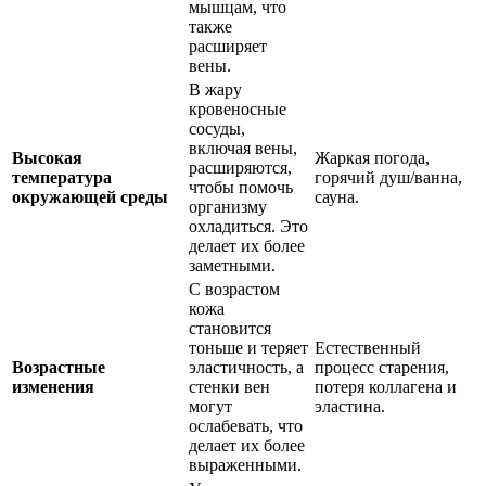
мышцам, что
также
расширяет
вены.
В жару
кровеносные
сосуды,
включая вены,
Высокая
Жаркая погода,
расширяются,
температура
горячий душ/ванна,
чтобы помочь
окружающей среды
сауна.
организму
охладиться. Это
делает их более
заметными.
С возрастом
кожа
становится
тоньше и теряет
Естественный
Возрастные
эластичность, а
процесс старения,
изменения
стенки вен
потеря коллагена и
могут
эластина.
ослабевать, что
делает их более
выраженными.