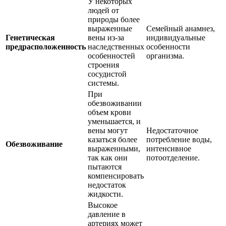
У некоторых
людей от
природы более
выраженные
Семейный анамнез,
Генетическая
вены из-за
индивидуальные
предрасположенность
наследственных
особенности
особенностей
организма.
строения
сосудистой
системы.
При
обезвоживании
объем крови
уменьшается, и
вены могут
Недостаточное
казаться более
потребление воды,
Обезвоживание
выраженными,
интенсивное
так как они
потоотделение.
пытаются
компенсировать
недостаток
жидкости.
Высокое
давление в
артериях может