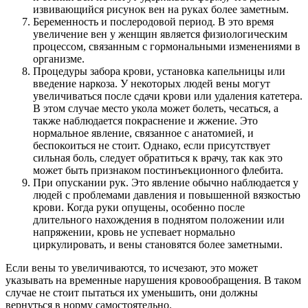
извивающийся рисунок вен на руках более заметным.
Беременность и послеродовой период. В это время
увеличение вен у женщин является физиологическим
процессом, связанным с гормональными изменениями в
организме.
Процедуры забора крови, установка капельницы или
введение наркоза. У некоторых людей вены могут
увеличиваться после сдачи крови или удаления катетера.
В этом случае место укола может болеть, чесаться, а
также наблюдается покраснение и жжение. Это
нормальное явление, связанное с анатомией, и
беспокоиться не стоит. Однако, если присутствует
сильная боль, следует обратиться к врачу, так как это
может быть признаком постинъекционного флебита.
При опускании рук. Это явление обычно наблюдается у
людей с проблемами давления и повышенной вязкостью
крови. Когда руки опущены, особенно после
длительного нахождения в поднятом положении или
напряжении, кровь не успевает нормально
циркулировать, и вены становятся более заметными.
Если вены то увеличиваются, то исчезают, это может
указывать на временные нарушения кровообращения. В таком
случае не стоит пытаться их уменьшить, они должны
вернуться в норму самостоятельно.