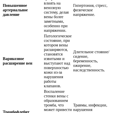
влиять на
Повышенное
Гипертония, стресс,
венозную
артериальное
физическое
систему, делая
давление
напряжение.
вены более
заметными,
особенно при
напряжении.
Патологическое
состояние, при
котором вены
расширяются,
Длительное стояние/
становятся
сидение,
Варикозное
извитыми и
беременность,
расширение вен
выступают над
ожирение,
поверхностью
наследственность.
кожи из-за
нарушения
работы
клапанов.
Воспаление
стенки вены с
образованием
тромба, что
Травмы, инфекции,
может привести
нарушения
Тромбофлебит