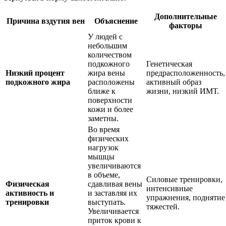
Дополнительные
Причина вздутия вен
Объяснение
факторы
У людей с
небольшим
количеством
подкожного
Генетическая
Низкий процент
жира вены
предрасположенность,
подкожного жира
расположены
активный образ
ближе к
жизни, низкий ИМТ.
поверхности
кожи и более
заметны.
Во время
физических
нагрузок
мышцы
увеличиваются
в объеме,
Силовые тренировки,
Физическая
сдавливая вены
интенсивные
активность и
и заставляя их
упражнения, поднятие
тренировки
выступать.
тяжестей.
Увеличивается
приток крови к