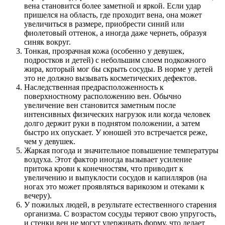
вена становится более заметной и яркой. Если удар
пришелся на область, где проходит вена, она может
увеличиться в размере, приобрести синий или
фиолетовый оттенок, а иногда даже чернеть, образуя
синяк вокруг.
Тонкая, прозрачная кожа (особенно у девушек,
подростков и детей) с небольшим слоем подкожного
жира, который мог бы скрыть сосуды. В норме у детей
это не должно вызывать косметических дефектов.
Наследственная предрасположенность к
поверхностному расположению вен. Обычно
увеличение вен становится заметным после
интенсивных физических нагрузок или когда человек
долго держит руки в поднятом положении, а затем
быстро их опускает. У юношей это встречается реже,
чем у девушек.
Жаркая погода и значительное повышение температуры
воздуха. Этот фактор иногда вызывает усиление
притока крови к конечностям, что приводит к
увеличению и выпуклости сосудов и капилляров (на
ногах это может проявляться варикозом и отеками к
вечеру).
У пожилых людей, в результате естественного старения
организма. С возрастом сосуды теряют свою упругость,
и стенки вен не могут удерживать форму, что делает