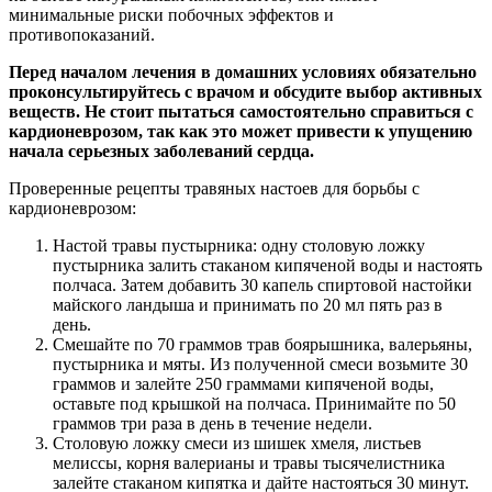
минимальные риски побочных эффектов и
противопоказаний.
Перед началом лечения в домашних условиях обязательно
проконсультируйтесь с врачом и обсудите выбор активных
веществ. Не стоит пытаться самостоятельно справиться с
кардионеврозом, так как это может привести к упущению
начала серьезных заболеваний сердца.
Проверенные рецепты травяных настоев для борьбы с
кардионеврозом:
Настой травы пустырника: одну столовую ложку
пустырника залить стаканом кипяченой воды и настоять
полчаса. Затем добавить 30 капель спиртовой настойки
майского ландыша и принимать по 20 мл пять раз в
день.
Смешайте по 70 граммов трав боярышника, валерьяны,
пустырника и мяты. Из полученной смеси возьмите 30
граммов и залейте 250 граммами кипяченой воды,
оставьте под крышкой на полчаса. Принимайте по 50
граммов три раза в день в течение недели.
Столовую ложку смеси из шишек хмеля, листьев
мелиссы, корня валерианы и травы тысячелистника
залейте стаканом кипятка и дайте настояться 30 минут.