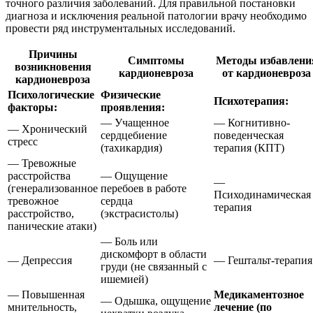
точного различия заболеваний. Для правильной постановки
диагноза и исключения реальной патологии врачу необходимо
провести ряд инструментальных исследований.
Причины
Симптомы
Методы избавлени
возникновения
кардионевроза
от кардионевроза
кардионевроза
Психологические
Физические
Психотерапия:
факторы:
проявления:
— Учащенное
— Когнитивно-
— Хронический
сердцебиение
поведенческая
стресс
(тахикардия)
терапия (КПТ)
— Тревожные
расстройства
— Ощущение
—
(генерализованное
перебоев в работе
Психодинамическая
тревожное
сердца
терапия
расстройство,
(экстрасистолы)
панические атаки)
— Боль или
дискомфорт в области
— Депрессия
— Гештальт-терапия
груди (не связанный с
ишемией)
— Повышенная
Медикаментозное
— Одышка, ощущение
мнительность,
лечение (по