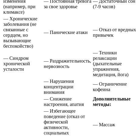
изменения
— Постоянная тревога
— Достаточный сон
(например, при
за свое здоровье
(7-9 часов)
климаксе)
— Хронические
заболевания (не
связанные с
— Отказ от вредных
— Панические атаки
сердцем, но
привычек
вызывающие
беспокойство)
— Техники
— Синдром
релаксации
— Раздражительность,
хронической
(дыхательные
нервозность
усталости
упражнения,
медитация, йога)
— Нарушения
— Ограничение
концентрации
кофеина
внимания
— Снижение
Дополнительные
настроения, апатия
методы:
— Избегающее
поведение (отказ от
физической
— Массаж
активности,
социальных