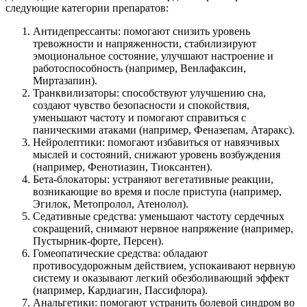
следующие категории препаратов:
Антидепрессанты: помогают снизить уровень
тревожности и напряженности, стабилизируют
эмоциональное состояние, улучшают настроение и
работоспособность (например, Венлафаксин,
Миртазапин).
Транквилизаторы: способствуют улучшению сна,
создают чувство безопасности и спокойствия,
уменьшают частоту и помогают справиться с
паническими атаками (например, Феназепам, Атаракс).
Нейролептики: помогают избавиться от навязчивых
мыслей и состояний, снижают уровень возбуждения
(например, Фенотиазин, Тиоксантен).
Бета-блокаторы: устраняют вегетативные реакции,
возникающие во время и после приступа (например,
Эгилок, Метопролол, Атенолол).
Седативные средства: уменьшают частоту сердечных
сокращений, снимают нервное напряжение (например,
Пустырник-форте, Персен).
Гомеопатические средства: обладают
противосудорожным действием, успокаивают нервную
систему и оказывают легкий обезболивающий эффект
(например, Кардиагин, Пассифлора).
Анальгетики: помогают устранить болевой синдром во