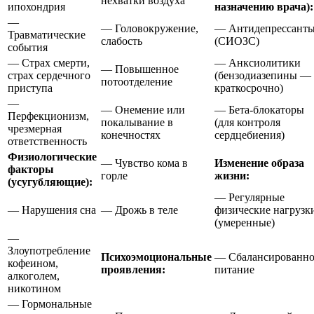
нехватки воздуха
ипохондрия
назначению врача):
—
— Головокружение,
— Антидепрессант
Травматические
слабость
(СИОЗС)
события
— Страх смерти,
— Анксиолитики
— Повышенное
страх сердечного
(бензодиазепины —
потоотделение
приступа
краткосрочно)
—
— Онемение или
— Бета-блокаторы
Перфекционизм,
покалывание в
(для контроля
чрезмерная
конечностях
сердцебиения)
ответственность
Физиологические
— Чувство кома в
Изменение образа
факторы
горле
жизни:
(усугубляющие):
— Регулярные
— Нарушения сна
— Дрожь в теле
физические нагрузк
(умеренные)
—
Злоупотребление
Психоэмоциональные
— Сбалансированно
кофеином,
проявления:
питание
алкоголем,
никотином
— Гормональные