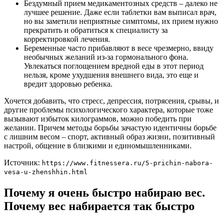
Бездумный прием медикаментозных средств – далеко не
лучшее решение. Даже если таблетки вам выписал врач,
но вы заметили неприятные симптомы, их прием нужно
прекратить и обратиться к специалисту за
корректировкой лечения.
Беременные часто прибавляют в весе чрезмерно, ввиду
необычных желаний из-за гормонального фона.
Увлекаться поглощением вредной еды в этот период
нельзя, кроме ухудшения внешнего вида, это еще и
вредит здоровью ребенка.
Хочется добавить, что стресс, депрессия, потрясения, срывы, и
другие проблемы психологического характера, которые тоже
вызывают избыток килограммов, можно победить при
желании. Причем методы борьбы зачастую идентичны борьбе
с лишним весом – спорт, активный образ жизни, позитивный
настрой, общение в близкими и единомышленниками.
Источник:
https://www.fitnessera.ru/5-prichin-nabora-
vesa-u-zhenshhin.html
Почему я очень быстро набираю вес.
Почему вес набирается так быстро