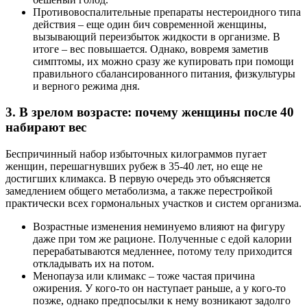
Противовоспалительные препараты нестероидного типа
действия – еще один бич современной женщины,
вызывающий переизбыток жидкости в организме. В
итоге – вес повышается. Однако, вовремя заметив
симптомы, их можно сразу же купировать при помощи
правильного сбалансированного питания, физкультуры
и верного режима дня.
3. В зрелом возрасте: почему женщины после 40
набирают вес
Беспричинный набор избыточных килограммов пугает
женщин, перешагнувших рубеж в 35-40 лет, но еще не
достигших климакса. В первую очередь это объясняется
замедлением общего метаболизма, а также перестройкой
практически всех гормональных участков и систем организма.
Возрастные изменения неминуемо влияют на фигуру
даже при том же рационе. Полученные с едой калории
перерабатываются медленнее, потому телу приходится
откладывать их на потом.
Менопауза или климакс – тоже частая причина
ожирения. У кого-то он наступает раньше, а у кого-то
позже, однако предпосылки к нему возникают задолго