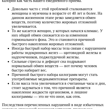
калории как часть вашего ежедневного приема.
Довольно часто с этой проблемой сталкиваются
женщины и мужчины в возрасте от 40 лет и более. На
данном жизненном этапе резко замедляется обмен
веществ, поэтому количество жировых отложений
увеличивается.
То же касается женщин, у которых начался климакс. У
них общий обмен снижается из-за изменения
гормонального фона. Это и становится причиной
быстрого накопления жировых отложений.
Иногда быстрый набор массы тела связан с нарушением
работы эндокринных желез — щитовидной железы и
надпочечников, поджелудочной железы.
Сильные стрессы и дефицит сна подрывают
нормальный обмен веществ — вот почему человек
быстро набирает вес.
Причиной быстрого набора килограмм могут стать
употребляемые медикаментозные препараты.
Если масса тела увеличивается в считанные часы и дни,
стоит задуматься о том, что причиной является
накопление жидкости организмом, и лишние
килограммы — это не что иное, как отек.
Последствия перечисленных нарушений в виде избыточных