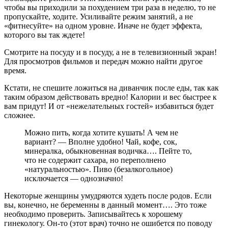
чтобы вы приходили за похудением три раза в неделю, то не
пропускайте, ходите. Усиливайте режим занятий, а не
«фитнесуйте» на одном уровне. Иначе не будет эффекта,
которого вы так ждете!
Смотрите на посуду и в посуду, а не в телевизионный экран!
Для просмотров фильмов и передач можно найти другое
время.
Кстати, не спешите ложиться на диванчик после еды, так как
таким образом действовать вредно! Калории и вес быстрее к
вам придут! И от «нежелательных гостей» избавиться будет
сложнее.
Можно пить, когда хотите кушать! А чем не
вариант? — Вполне удобно! Чай, кофе, сок,
минералка, обыкновенная водичка…. Пейте то,
что не содержит сахара, но переполнено
«натуральностью». Пиво (безалкогольное)
исключается — однозначно!
Некоторые женщины умудряются худеть после родов. Если
вы, конечно, не беременны в данный момент…. Это тоже
необходимо проверить. Записывайтесь к хорошему
гинекологу. Он-то (этот врач) точно не ошибется по поводу