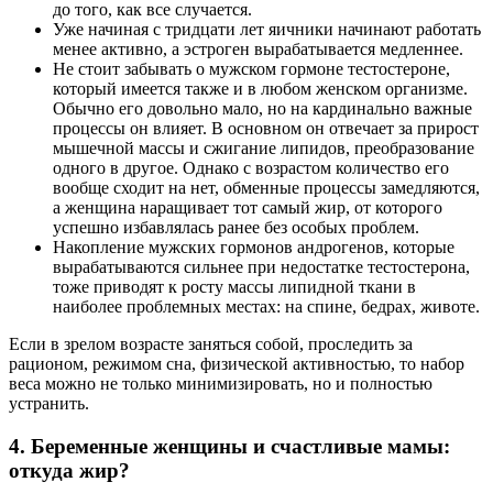
до того, как все случается.
Уже начиная с тридцати лет яичники начинают работать
менее активно, а эстроген вырабатывается медленнее.
Не стоит забывать о мужском гормоне тестостероне,
который имеется также и в любом женском организме.
Обычно его довольно мало, но на кардинально важные
процессы он влияет. В основном он отвечает за прирост
мышечной массы и сжигание липидов, преобразование
одного в другое. Однако с возрастом количество его
вообще сходит на нет, обменные процессы замедляются,
а женщина наращивает тот самый жир, от которого
успешно избавлялась ранее без особых проблем.
Накопление мужских гормонов андрогенов, которые
вырабатываются сильнее при недостатке тестостерона,
тоже приводят к росту массы липидной ткани в
наиболее проблемных местах: на спине, бедрах, животе.
Если в зрелом возрасте заняться собой, проследить за
рационом, режимом сна, физической активностью, то набор
веса можно не только минимизировать, но и полностью
устранить.
4. Беременные женщины и счастливые мамы:
откуда жир?