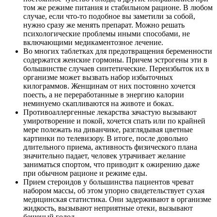
том же режиме питания и стабильном рационе. В любом
случае, если что-то подобное вы заметили за собой,
нужно сразу же менять препарат. Можно решать
психологические проблемы иными способами, не
включающими медикаментозное лечение.
Во многих таблетках для предотвращения беременности
содержатся женские гормоны. Причем эстрогены эти в
большинстве случаев синтетические. Переизбыток их в
организме может вызвать набор избыточных
килограммов. Женщинам от них постоянно хочется
поесть, а не переработанные в энергию калории
неминуемо скапливаются на животе и боках.
Противоаллергенные лекарства зачастую вызывают
умиротворение и покой, хочется спать или по крайней
мере полежать на диванчике, разглядывая цветные
картинки по телевизору. В итоге, после довольно
длительного приема, активность физического плана
значительно падает, человек утрачивает желание
заниматься спортом, что приводит к ожирению даже
при обычном рационе и режиме еды.
Прием стероидов у большинства пациентов чреват
набором массы, об этом упорно свидетельствует сухая
медицинская статистика. Они задерживают в организме
жидкость, вызывают неприятные отеки, вызывают
бешеный голод.