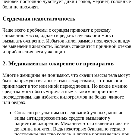
человек постоянно чувствует дикий голод, мерзнет, головные
боли не проходят.
Сердечная недостаточность
Чаще всего проблемы с сердцем приводят к резкому
снижению массы, однако в редких случаях они могут
вызывать ожирение. Избыток килограммов появляется ввиду
не выведения жидкости. Болезнь становится причиной отеков
и прибавления веса у женщин.
2. Медикаменты: ожирение от препаратов
Многие женщины не понимают, что скачки массы тела могут
быть напрямую связаны с теми лекарствами, которые они
принимают в тот или иной период жизни. Но какие именно
средства могут быть «причастны» к таким неприятным
последствиям, как избыток килограммов на боках, животе
или бедрах.
Согласно результатам исследований ученых, многие
виды антидепрессантных средств вызывают у
пациентов ожирение. Механизм этого явления пока не
до конца понятен. Ведь некоторых буквально терзало
постоянное чувство голода, а другие поправлялись при