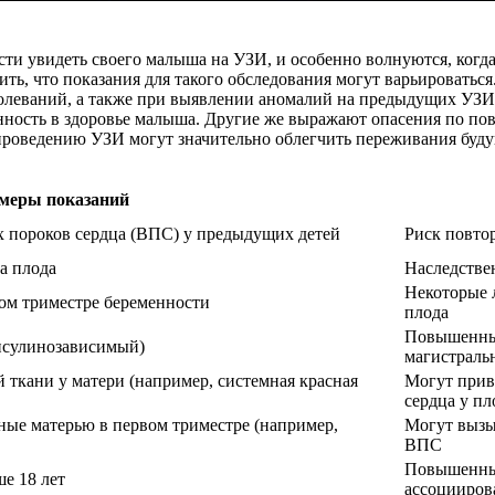
и увидеть своего малыша на УЗИ, и особенно волнуются, когда
ить, что показания для такого обследования могут варьироватьс
болеваний, а также при выявлении аномалий на предыдущих УЗИ
енность в здоровье малыша. Другие же выражают опасения по п
 проведению УЗИ могут значительно облегчить переживания буд
меры показаний
х пороков сердца (ВПС) у предыдущих детей
Риск повто
а плода
Наследстве
Некоторые 
ом триместре беременности
плода
Повышенный
инсулинозависимый)
магистраль
 ткани у матери (например, системная красная
Могут прив
сердца у пл
ые матерью в первом триместре (например,
Могут вызы
ВПС
Повышенны
ше 18 лет
ассоцииро