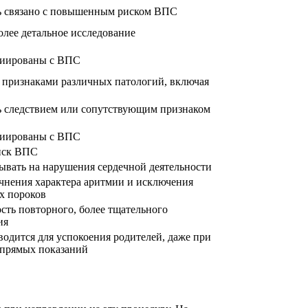
 связано с повышенным риском ВПС
олее детальное исследование
циированы с ВПС
 признаками различных патологий, включая
 следствием или сопутствующим признаком
циированы с ВПС
иск ВПС
ывать на нарушения сердечной деятельности
очнения характера аритмии и исключения
х пороков
сть повторного, более тщательного
ия
водится для успокоения родителей, даже при
 прямых показаний