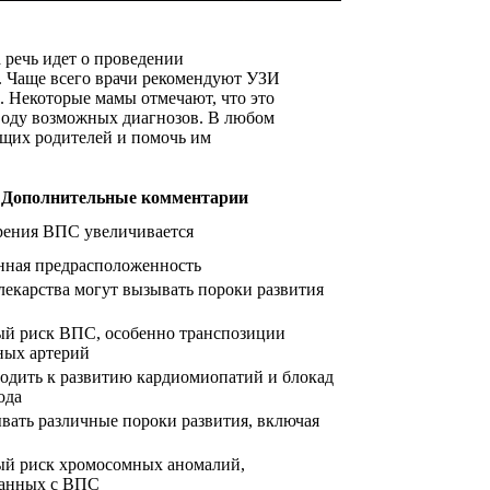
 речь идет о проведении
я. Чаще всего врачи рекомендуют УЗИ
. Некоторые мамы отмечают, что это
оводу возможных диагнозов. В любом
ущих родителей и помочь им
Дополнительные комментарии
рения ВПС увеличивается
нная предрасположенность
лекарства могут вызывать пороки развития
 риск ВПС, особенно транспозиции
ных артерий
одить к развитию кардиомиопатий и блокад
ода
вать различные пороки развития, включая
й риск хромосомных аномалий,
ванных с ВПС