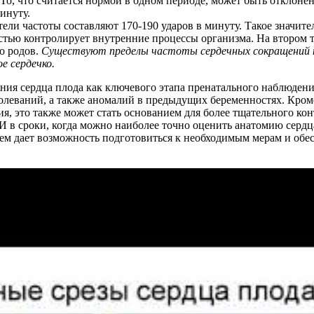
 То, что считается нормой в одном периоде, может быть отклонен
инуту.
ели частоты составляют 170-190 ударов в минуту. Такое значите
стью контролирует внутренние процессы организма. На втором 
до родов.
Существуют пределы частоты сердечных сокращений н
е сердечко.
ния сердца плода как ключевого этапа пренатального наблюден
олеваний, а также аномалий в предыдущих беременностях. Кроме
ия, это также может стать основанием для более тщательного ко
 в сроки, когда можно наиболее точно оценить анатомию сердц
ем дает возможность подготовиться к необходимым мерам и обе