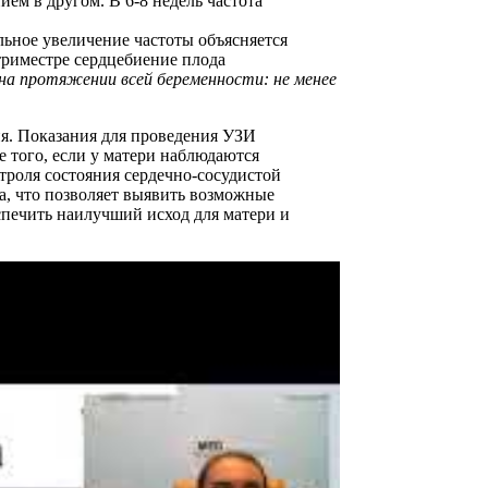
ием в другом. В 6-8 недель частота
льное увеличение частоты объясняется
триместре сердцебиение плода
а протяжении всей беременности: не менее
ия. Показания для проведения УЗИ
 того, если у матери наблюдаются
нтроля состояния сердечно-сосудистой
а, что позволяет выявить возможные
спечить наилучший исход для матери и