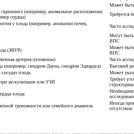
Может быть
скрининге (например, аномальное расположение
Требуется б
амер сердца)
ития у плода (например, аномалии почек,
Часто ассо
Могут быть
ВПС
Может быть
ода (ЗВУР)
ВПС
венная артерия пуповины)
Часто ассо
 (например, синдром Дауна, синдром Эдвардса)
Высокий р
 сосудах плода
Может указ
Требует ут
при аускультации или УЗИ
структурны
Необходимо
ердца плода
исследован
Иногда про
енной тревожности или семейного анамнеза
отсутствии