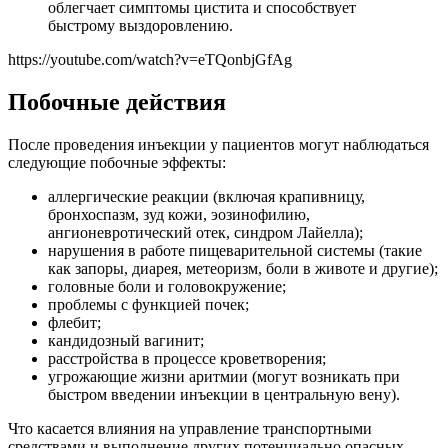
облегчает симптомы цистита и способствует
быстрому выздоровлению.
https://youtube.com/watch?v=eTQonbjGfAg
Побочные действия
После проведения инъекции у пациентов могут наблюдаться
следующие побочные эффекты:
аллергические реакции (включая крапивницу,
бронхоспазм, зуд кожи, эозинофилию,
ангионевротический отек, синдром Лайелла);
нарушения в работе пищеварительной системы (такие
как запоры, диарея, метеоризм, боли в животе и другие);
головные боли и головокружение;
проблемы с функцией почек;
флебит;
кандидозный вагинит;
расстройства в процессе кроветворения;
угрожающие жизни аритмии (могут возникать при
быстром введении инъекции в центральную вену).
Что касается влияния на управление транспортными
средствами и выполнение других потенциально опасных