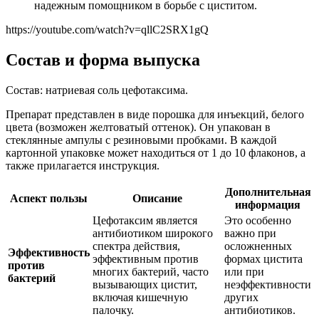
надежным помощником в борьбе с циститом.
https://youtube.com/watch?v=qllC2SRX1gQ
Состав и форма выпуска
Состав: натриевая соль цефотаксима.
Препарат представлен в виде порошка для инъекций, белого
цвета (возможен желтоватый оттенок). Он упакован в
стеклянные ампулы с резиновыми пробками. В каждой
картонной упаковке может находиться от 1 до 10 флаконов, а
также прилагается инструкция.
Дополнительная
Аспект пользы
Описание
информация
Цефотаксим является
Это особенно
антибиотиком широкого
важно при
спектра действия,
осложненных
Эффективность
эффективным против
формах цистита
против
многих бактерий, часто
или при
бактерий
вызывающих цистит,
неэффективности
включая кишечную
других
палочку.
антибиотиков.