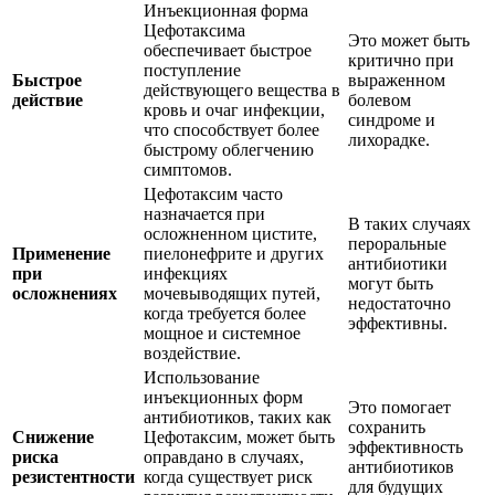
Инъекционная форма
Цефотаксима
Это может быть
обеспечивает быстрое
критично при
поступление
Быстрое
выраженном
действующего вещества в
действие
болевом
кровь и очаг инфекции,
синдроме и
что способствует более
лихорадке.
быстрому облегчению
симптомов.
Цефотаксим часто
назначается при
В таких случаях
осложненном цистите,
пероральные
Применение
пиелонефрите и других
антибиотики
при
инфекциях
могут быть
осложнениях
мочевыводящих путей,
недостаточно
когда требуется более
эффективны.
мощное и системное
воздействие.
Использование
инъекционных форм
Это помогает
антибиотиков, таких как
сохранить
Снижение
Цефотаксим, может быть
эффективность
риска
оправдано в случаях,
антибиотиков
резистентности
когда существует риск
для будущих