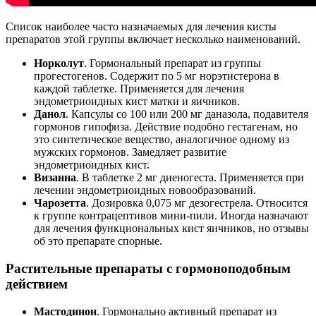
Список наиболее часто назначаемых для лечения кисты
препаратов этой группы включает несколько наименований.
Норколут
. Гормональный препарат из группы
прогестогенов. Содержит по 5 мг норэтистерона в
каждой таблетке. Применяется для лечения
эндометриоидных кист матки и яичников.
Данол
. Капсулы со 100 или 200 мг даназола, подавителя
гормонов гипофиза. Действие подобно гестагенам, но
это синтетическое вещество, аналогичное одному из
мужских гормонов. Замедляет развитие
эндометриоидных кист.
Визанна
. В таблетке 2 мг диеногеста. Применяется при
лечении эндометриоидных новообразований.
Чарозетта
. Дозировка 0,075 мг дезогестрела. Относится
к группе контрацептивов мини-пили. Иногда назначают
для лечения функциональных кист яичников, но отзывы
об это препарате спорные.
Растительные препараты с гормоноподобным
действием
Мастодинон
. Гормонально активный препарат из