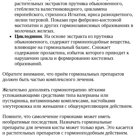
растительных экстрактов прутняка обыкновенного,
стеблелиста валистниковидного, цикламена
европейского, стрихноса Игнатия, ириса разноцветного,
лилии тигровой. Показан при фиброзно-кистозной
мастопатии и других гормонозависимых образованиях в
молочных железах.
Циклодинон
. На основе экстракта из прутняка
обыкновенного, содержит гормоноподобные вещества,
влияющие на гормональный баланс. Снижает
содержание пролактина, избыток которого приводит к
нарушению цикла и формированию кистозных
образований.
Обратите внимание, что приём гормональных препаратов
должен быть частью комплексного лечения.
Желательно дополнять гормонотерапию лёгкими
успокаивающими средствами типа валерианы или
пустырника, витаминными комплексами, настойками
элеутерококка или женьшеня с общеукрепляющим действием.
Помните, что самолечение гормонами может иметь
необратимые последствия. Назначать гормональные
препараты для лечения кисты может только врач. Это касается
и растительных препаратов с гормоноподобным действием.