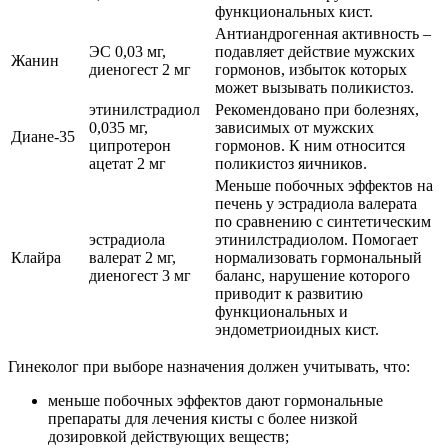
функциональных кист.
Антиандрогенная активность –
ЭС 0,03 мг,
подавляет действие мужских
Жанин
диеногест 2 мг
гормонов, избыток которых
может вызывать поликистоз.
этинилстрадиол
Рекомендовано при болезнях,
0,035 мг,
зависимых от мужских
Диане-35
ципротерон
гормонов. К ним относится
ацетат 2 мг
поликистоз яичников.
Меньше побочных эффектов на
печень у эстрадиола валерата
по сравнению с синтетическим
эстрадиола
этинилстрадиолом. Помогает
Клайра
валерат 2 мг,
нормализовать гормональный
диеногест 3 мг
баланс, нарушение которого
приводит к развитию
функциональных и
эндометриоидных кист.
Гинеколог при выборе назначения должен учитывать, что:
меньше побочных эффектов дают гормональные
препараты для лечения кисты с более низкой
дозировкой действующих веществ;