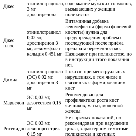
этинилстрадиола,
содержание мужских гормонов,
Джес
3 мг
вызывающих у женщин
дроспиренона
поликистоз
Витаминная добавка
левомефолата (форма фолиевой
этинилстрадиол
кислоты) нужна для
0,02 мг,
предупреждения проблем с
Джес
дроспиренон 3
последующей после приёма
плюс
мг, левомефолат
препарата беременностью.
кальция 0,451 мг
Назначают при поликистозе, но
в инструкции этого показания
нет.
этинилстрадиола
Показан при менструальных
(ЭС) 0,02 мг,
нарушениях, в том числе и
Димиа
дроспиренон 3
связанных с формированием
мг
кист.
Рекомендован для
ЭС 0,03 мг,
профилактики роста кист
Марвелон
дезогестрел 0,15
яичников, матки, молочной
мг
железы.
Нет прямых показаний, но
ЭС 0,03 мг,
рекомендован при нарушении
Ригевидон
левоноргестрела
цикла, характерном симптоме
0,15 мг
поликистоза и крупных