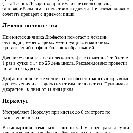
(15-24 день). Лекарство принимают незадолго до сна,
запивают большим количеством жидкости. Не рекомендовано
сочетать препарат с приёмом пищи.
Лечение поликистоза
При кистах яичника Дюфастон помогает в лечении
бесплодия, нерегулярных менструациях и маточных
кровотечений на фоне больших образований.
Для получения терапевтического эффекта пьют по 1 таблетке
1 раз в сутки с 14 по 25 день цикла. Рекомендовано провести
не менее 6 курсов.
Дюфастон при кисте яичника способен устранить прорывные
кровотечения и сгладить симптомы поликистоза. Принимают
Дюфастон 10 дней от 11 дня цикла.
Норколут
Употребляют Норколут при кистах до 8 см строго по
назначению врача
В стандартной схеме назначают по 5-10 мг препарата за сутки
для подавления выработки жёлтого тела и угнетения