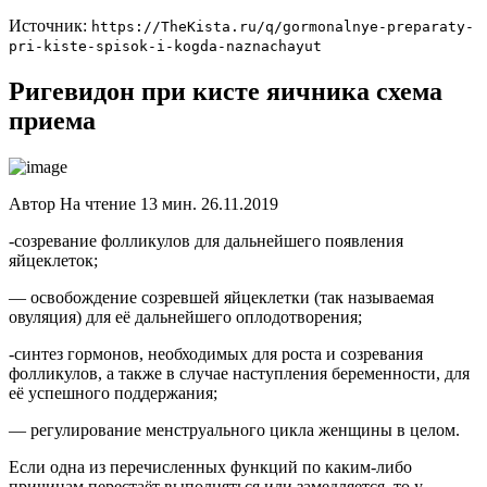
Источник:
https://TheKista.ru/q/gormonalnye-preparaty-
pri-kiste-spisok-i-kogda-naznachayut
Ригевидон при кисте яичника схема
приема
Автор На чтение 13 мин. 26.11.2019
-созревание фолликулов для дальнейшего появления
яйцеклеток;
— освобождение созревшей яйцеклетки (так называемая
овуляция) для её дальнейшего оплодотворения;
-синтез гормонов, необходимых для роста и созревания
фолликулов, а также в случае наступления беременности, для
её успешного поддержания;
— регулирование менструального цикла женщины в целом.
Если одна из перечисленных функций по каким-либо
причинам перестаёт выполняться или замедляется, то у