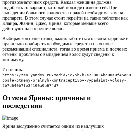
противозачаточных средств. Каждая женщина должна
подобрать то вариант, который подходит именно ей. При
выпадении большого количества прядей необходима замена
препарата. В этом случае стоит перейти на такие таблетки как
Клайра, Жанин, Джес, Ярина, которые меньше всего
действуют на состояние волос.
Выбирая контрацептивы, важно заботиться о своем здоровье и
правильно подбирать необходимые средства на основе
рекомендаций специалиста, тогда во время приема и после их
отмены проблемы с выпадением волос будут сведены к
минимуму.
Источник:
https://zen.yandex.ru/media/id/5b7b2e230034bc00a9f45e60
posle-otmeny-oralnyh-kontraceptivov-vypadaiut-volosy-
5b7d640b7fe34100a9e674d7
Отмена Ярины: причины и
последствия
Ярина заслуженно считается одним из наилучших