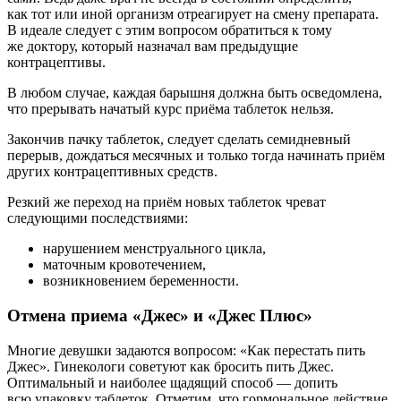
как тот или иной организм отреагирует на смену препарата.
В идеале следует с этим вопросом обратиться к тому
же доктору, который назначал вам предыдущие
контрацептивы.
В любом случае, каждая барышня должна быть осведомлена,
что прерывать начатый курс приёма таблеток нельзя.
Закончив пачку таблеток, следует сделать семидневный
перерыв, дождаться месячных и только тогда начинать приём
других контрацептивных средств.
Резкий же переход на приём новых таблеток чреват
следующими последствиями:
нарушением менструального цикла,
маточным кровотечением,
возникновением беременности.
Отмена приема «Джес» и «Джес Плюс»
Многие девушки задаются вопросом: «Как перестать пить
Джес». Гинекологи советуют как бросить пить Джес.
Оптимальный и наиболее щадящий способ — допить
всю упаковку таблеток. Отметим, что гормональное действие