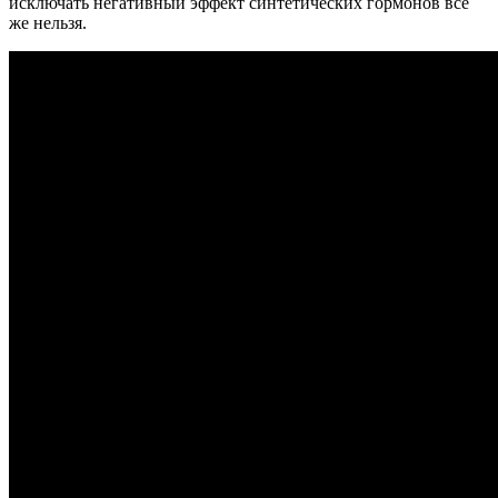
исключать негативный эффект синтетических гормонов все
же нельзя.