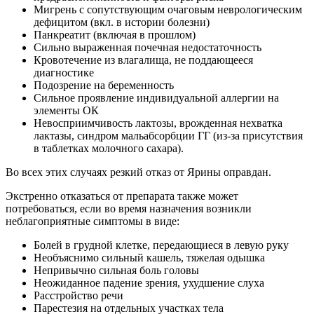
Мигрень с сопутствующим очаговым неврологическим
дефицитом (вкл. в истории болезни)
Панкреатит (включая в прошлом)
Сильно выраженная почечная недостаточность
Кровотечение из влагалища, не поддающееся
диагностике
Подозрение на беременность
Сильное проявление индивидуальной аллергии на
элементы ОК
Невосприимчивость лактозы, врожденная нехватка
лактазы, синдром мальабсорбции ГГ (из-за присутствия
в таблетках молочного сахара).
Во всех этих случаях резкий отказ от Ярины оправдан.
Экстренно отказаться от препарата также может
потребоваться, если во время назначения возникли
неблагоприятные симптомы в виде:
Болей в грудной клетке, передающиеся в левую руку
Необъяснимо сильный кашель, тяжелая одышка
Непривычно сильная боль головы
Неожиданное падение зрения, ухудшение слуха
Расстройство речи
Парестезия на отдельных участках тела