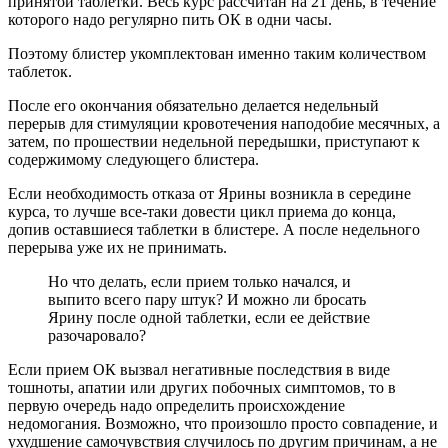
принятой таблетки. Весь курс рассчитан на 21 день, в течение
которого надо регулярно пить ОК в одни часы.
Поэтому блистер укомплектован именно таким количеством
таблеток.
После его окончания обязательно делается недельный
перерыв для стимуляции кровотечения наподобие месячных, а
затем, по прошествии недельной передышки, приступают к
содержимому следующего блистера.
Если необходимость отказа от Ярины возникла в середине
курса, то лучше все-таки довести цикл приема до конца,
допив оставшиеся таблетки в блистере. А после недельного
перерыва уже их не принимать.
Но что делать, если прием только начался, и
выпито всего пару штук? И можно ли бросать
Ярину после одной таблетки, если ее действие
разочаровало?
Если прием ОК вызвал негативные последствия в виде
тошноты, апатии или других побочных симптомов, то в
первую очередь надо определить происхождение
недомогания. Возможно, что произошло просто совпадение, и
ухудшение самочувствия случилось по другим причинам, а не