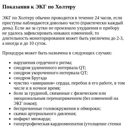
Показания к ЭКГ по Холтеру
ЭКГ по Холтеру обычно проводится в течение 24 часов, если
приступы наблюдаются довольно часто (практически каждый
день). Если же за сутки не произошло ухудшения и прибору
не удалось зафиксировать никаких изменений, то
длительность мониторирования может быть увеличена до 2-3,
а иногда и до 10 суток.
Процедура может быть назначена в следующих случаях:
нарушения сердечного ритма;
синдром удлиненного интервала QT;
синдром укороченного интервала QT;
синдром Бругада
чувство «замирания» сердца, перебои в его работе, в том
числе и в ночное время;
боли за грудиной, связанные с физическим или
эмоциональным перенапряжением (без изменений на
ЭКГ покоя);
беспричинные головокружения и обмороки;
скачки артериального давления;
инфаркт миокарда;
гипертрофическая кардиомиопатия (утолщение стенки