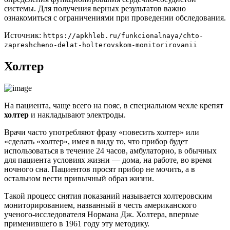
системы. Для получения верных результатов важно
ознакомиться с ограничениями при проведении обследования.
Источник:
https://apkhleb.ru/funkcionalnaya/chto-
zapreshcheno-delat-holterovskom-monitorirovanii
Холтер
На пациента, чаще всего на пояс, в специальном чехле крепят
холтер
и накладывают электроды.
Врачи часто употребляют фразу «повесить холтер» или
«сделать «холтер», имея в виду то, что прибор будет
использоваться в течение 24 часов, амбулаторно, в обычных
для пациента условиях жизни — дома, на работе, во время
ночного сна. Пациентов просят прибор не мочить, а в
остальном вести привычный образ жизни.
Такой процесс снятия показаний называется холтеровским
мониторированием, названный в честь американского
ученого-исследователя Нормана Дж. Холтера, впервые
применившего в 1961 году эту методику.