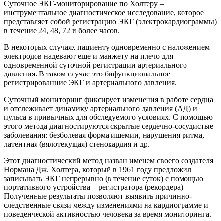
Суточное ЭКГ-мониторирование по Холтеру –
инструментальное диагностическое исследование, которое
представляет собой регистрацию ЭКГ (электрокардиограммы)
в течение 24, 48, 72 и более часов.
В некоторых случаях пациенту одновременно с наложением
электродов надевают еще и манжету на плечо для
одновременной суточной регистрации артериального
давления. В таком случае это бифункциональное
регистрированние ЭКГ и артериального давления.
Суточный мониторинг фиксирует изменения в работе сердца
и отслеживает динамику артериального давления (АД) и
пульса в привычных для обследуемого условиях. С помощью
этого метода диагностируются скрытые сердечно-сосудистые
заболевания: безболевая форма ишемии, нарушения ритма,
латентная (вялотекущая) стенокардия и др.
Этот диагностический метод назван именем своего создателя
Нормана Дж. Холтера, который в 1961 году предложил
записывать ЭКГ непрерывно (в течение суток) с помощью
портативного устройства – регистратора (рекордера).
Полученные результаты позволяют выявить причинно-
следственные связи между изменениями на кардиограмме и
поведенческой активностью человека за время мониторинга.