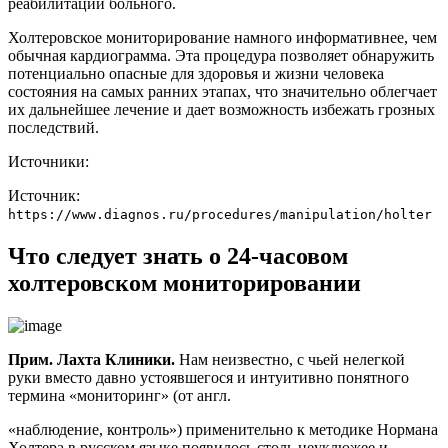
реабилитации больного.
Холтеровское мониторирование намного информативнее, чем
обычная кардиограмма. Эта процедура позволяет обнаружить
потенциально опасные для здоровья и жизни человека
состояния на самых ранних этапах, что значительно облегчает
их дальнейшее лечение и дает возможность избежать грозных
последствий.
Источники:
Источник:
https://www.diagnos.ru/procedures/manipulation/holter
Что следует знать о 24-часовом
холтеровском мониторировании
Прим. Лахта Клиники.
Нам неизвестно, с чьей нелегкой
руки вместо давно устоявшегося и интуитивно понятного
термина «мониторинг» (от англ.
«наблюдение, контроль») применительно к методике Нормана
Холтера в русском языке появилось столь неуклюжее и