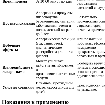
Время приема
За 30-60 минут до еды
раздражения
слизистой желудк
Аллергия на продукты
пчеловодства,
Обязательно
беременность, лактация,
проконсультиров
Противопоказания
заболевания печени и
с врачом перед
почек, детский возраст
началом примене
до 3 лет
Аллергические реакции
При появлении
(зуд, сыпь, отек),
побочных эффек
Побочные
диспептические
немедленно
эффекты
расстройства (тошнота,
прекратить прие
диарея)
обратиться к врач
Может усиливать
Сообщить врачу 
действие антибиотиков
Взаимодействие с
приеме прополис
и
лекарствами
если вы принима
противовоспалительных
другие лекарства
средств
В темном, прохладном
Срок годности ук
Условия хранения
месте, недоступном для
на упаковке.
детей
Показания к применению