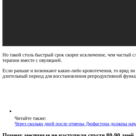
Но такой столь быстрый срок скорее исключение, чем частый 
терапии вместе с овуляцией.
Если раньше и возникают какие-либо кровотечения, то вряд л
длительный период для восстановления репродуктивной функ
Читайте также:
Через сколько дней после отмены Дюфастона должны нач
Почему месячные не наступили спустя 80-90 дней