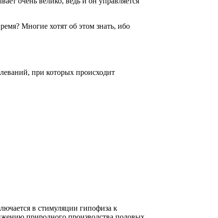
ает очень велико, ведь и он управляется
ремя? Многие хотят об этом знать, ибо
олеваний, при которых происходит
ключается в стимуляции гипофиза к
снижению природного производства половых