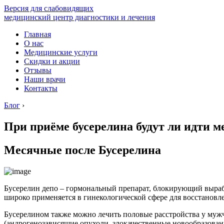
Версия для слабовидящих
медицинский центр диагностики и лечения
Главная
О нас
Медицинские услуги
Скидки и акции
Отзывы
Наши врачи
Контакты
Блог
›
При приёме бусерелина будут ли идти 
Месячные после Бусерелина
Бусерелин депо – гормональный препарат, блокирующий вырабо
широко применяется в гинекологической сфере для восстановл
Бусерелином также можно лечить половые расстройства у муж
(андрогенозависящие опухоли, злокачественные новообразовани