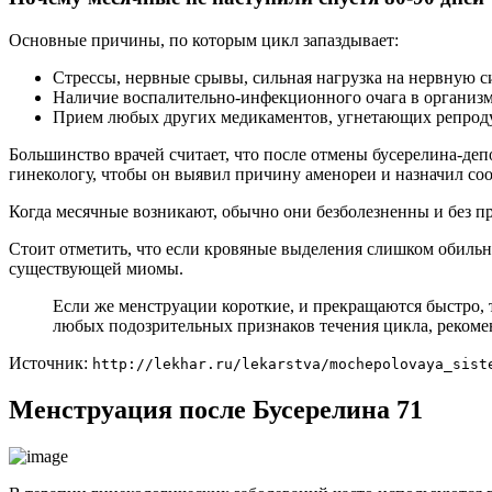
Основные причины, по которым цикл запаздывает:
Стрессы, нервные срывы, сильная нагрузка на нервную с
Наличие воспалительно-инфекционного очага в организме
Прием любых других медикаментов, угнетающих репрод
Большинство врачей считает, что после отмены бусерелина-депо
гинекологу, чтобы он выявил причину аменореи и назначил со
Когда месячные возникают, обычно они безболезненны и без п
Стоит отметить, что если кровяные выделения слишком обильны
существующей миомы.
Если же менструации короткие, и прекращаются быстро, 
любых подозрительных признаков течения цикла, рекомен
Источник:
http://lekhar.ru/lekarstva/mochepolovaya_sist
Менструация после Бусерелина 71