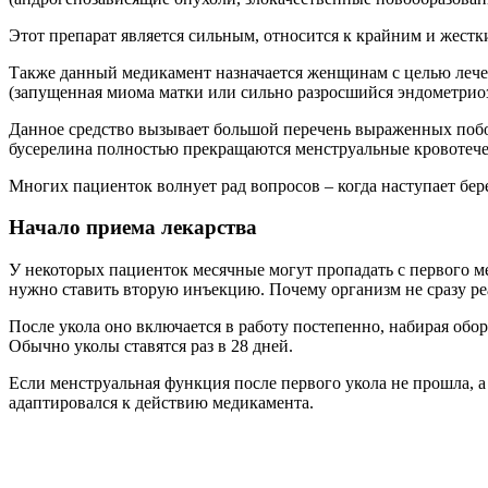
Этот препарат является сильным, относится к крайним и жестк
Также данный медикамент назначается женщинам с целью лече
(запущенная миома матки или сильно разросшийся эндометриоз
Данное средство вызывает большой перечень выраженных поб
бусерелина полностью прекращаются менструальные кровотечен
Многих пациенток волнует рад вопросов – когда наступает бер
Начало приема лекарства
У некоторых пациенток месячные могут пропадать с первого ме
нужно ставить вторую инъекцию. Почему организм не сразу ре
После укола оно включается в работу постепенно, набирая обор
Обычно уколы ставятся раз в 28 дней.
Если менструальная функция после первого укола не прошла, а о
адаптировался к действию медикамента.