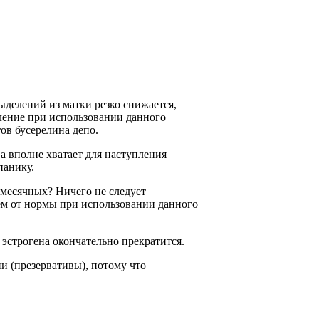
ыделений из матки резко снижается,
вление при использовании данного
ов бусерелина депо.
ва вполне хватает для наступления
панику.
 месячных? Ничего не следует
ием от нормы при использовании данного
а эстрогена окончательно прекратится.
и (презервативы), потому что