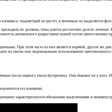
климакса: эндометрий не растет, в яичниках не выделяется фолл
приходить не должны, пока длится достаточно долгое лечение. В
можность аномального разрастания тканей путем приостановки 
анными. При этом часть из них является нормой, другие же ди
кции на уколы или эндоназальное использование оригинального с
чные после первого укола бусерелина. Они бывают не у всех. Н
 подчинится его влиянию.
 в принципе характеризуются обильными выделениями и межменс