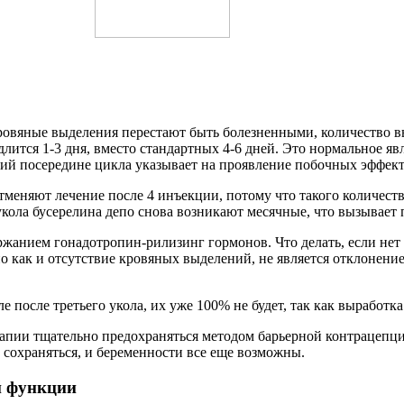
кровяные выделения перестают быть болезненными, количество в
 длится 1-3 дня, вместо стандартных 4-6 дней. Это нормальное я
ий посередине цикла указывает на проявление побочных эффект
отменяют лечение после 4 инъекции, потому что такого количест
укола бусерелина депо снова возникают месячные, что вызывает 
ржанием гонадотропин-рилизинг гормонов. Что делать, если нет
но как и отсутствие кровяных выделений, не является отклонен
е после третьего укола, их уже 100% не будет, так как выработк
рапии тщательно предохраняться методом барьерной контрацепци
 сохраняться, и беременности все еще возможны.
й функции