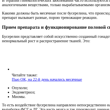
В терапии гинекологических заболеваний часто используются 
аналогичными веществами, только вырабатываемыми организ
Какими должны быть месячные после бусерелина, что происходи
препарат вызывает разные, порою тревожащие реакции.
Прием препарата и функционирование половой с
Бусерелин представляет собой искусственно созданный гонадо
ненормальный рост и распространение тканей. Это:
Читайте также:
Пью ОК, на 22-й день начались месячные
Опухоли;
Эндометриоз;
Миомы.
То есть воздействие бусерелина направлено непосредственно 
выработке ФСГ и ЛГ. Эта часть мозга и так производит данные