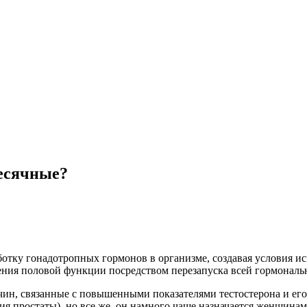
месячные?
тку гонадотропных гормонов в организме, создавая условия ис
ения половой функции посредством перезапуска всей гормональ
чин, связанные с повышенными показателями тестостерона и ег
я простаты), но все же, он намного чаще назначается женщинам