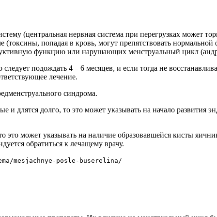
истему (центральная нервная система при перегрузках может то
 (токсины, попадая в кровь, могут препятствовать нормальной
уктивную функцию или нарушающих менструальный цикл (андро
 следует подождать 4 – 6 месяцев, и если тогда не восстанавлив
ответствующее лечение.
редменструального синдрома.
е и длятся долго, то это может указывать на начало развития э
то это может указывать на наличие образовавшейся кисты яични
дуется обратиться к лечащему врачу.
ema/mesjachnye-posle-buserelina/