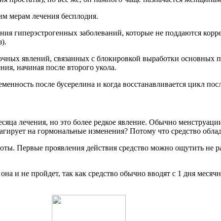
им мерам лечения бесплодия.
ния гиперэстрогенных заболеваний, которые не поддаются корре
).
очных явлений, связанных с блокировкой выработки основных 
ия, начиная после второго укола.
еменность после бусерелина и когда восстанавливается цикл пос
сяца лечения, но это более редкое явление. Обычно менструации
агирует на гормональные изменения? Потому что средство обла
оты. Первые проявления действия средство можно ощутить не ран
на и не пройдет, так как средство обычно вводят с 1 дня месячны