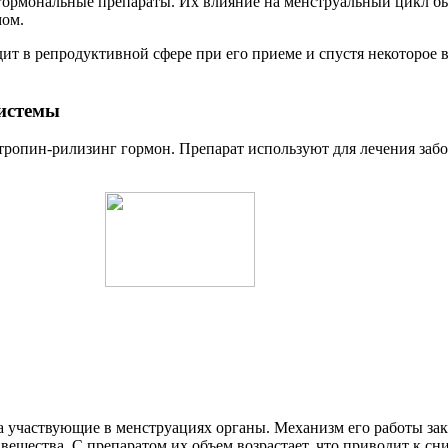
гормональные препараты. Их влияние на менструальный цикл быв
мом.
т в репродуктивной сфере при его приеме и спустя некоторое в
истемы
тропин-рилизинг гормон. Препарат используют для лечения заб
на участвующие в менструациях органы. Механизм его работы за
 вещества. С препаратом их объем возрастает, что приводит к 