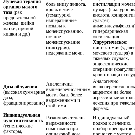
Лучевая терапия
боль внизу живота,
инстилляции мочев
органов малого
кровь в моче
пузыря (гиалуронов
таза
(рак
(гематурия),
кислота, хондроити
предстательной
императивные
сульфат,
железы, шейки
позывы к
диметилсульфоксид)
матки, прямой
мочеиспусканию,
гипербарическая
кишки и др.)
ночное
оксигенация.
мочеиспускание
Хирургическое:
(никтурия),
цистэктомия (удале
недержание мочи.
мочевого пузыря) в
тяжелых случаях,
эндоскопические
операции (коагуляц
кровоточащих сосуд
Аналогично
Аналогичны
Доза облучения
вышеперечисленном
вышеперечисленным,
(высокая суммарная
акцентом на более
могут быть более
доза,
агрессивные метод
выраженными и
фракционирование)
лечения при тяжел
стойкими.
формах.
Индивидуальная
Различная степень
Индивидуальный
чувствительность
выраженности
подход к лечению,
(генетические
симптомов при
подбор препаратов 
факторы,
одинаковой дозе
процедур с учетом