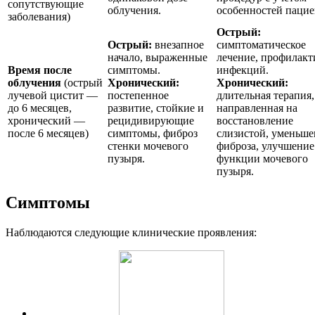
сопутствующие
облучения.
особенностей пацие
заболевания)
Острый:
Острый:
внезапное
симптоматическое
начало, выраженные
лечение, профилакт
Время после
симптомы.
инфекций.
облучения
(острый
Хронический:
Хронический:
лучевой цистит —
постепенное
длительная терапия,
до 6 месяцев,
развитие, стойкие и
направленная на
хронический —
рецидивирующие
восстановление
после 6 месяцев)
симптомы, фиброз
слизистой, уменьше
стенки мочевого
фиброза, улучшение
пузыря.
функции мочевого
пузыря.
Симптомы
Наблюдаются следующие клинические проявления: