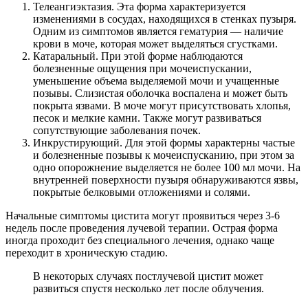
Телеангиэктазия. Эта форма характеризуется
изменениями в сосудах, находящихся в стенках пузыря.
Одним из симптомов является гематурия — наличие
крови в моче, которая может выделяться сгустками.
Катаральный. При этой форме наблюдаются
болезненные ощущения при мочеиспускании,
уменьшение объема выделяемой мочи и учащенные
позывы. Слизистая оболочка воспалена и может быть
покрыта язвами. В моче могут присутствовать хлопья,
песок и мелкие камни. Также могут развиваться
сопутствующие заболевания почек.
Инкрустирующий. Для этой формы характерны частые
и болезненные позывы к мочеиспусканию, при этом за
одно опорожнение выделяется не более 100 мл мочи. На
внутренней поверхности пузыря обнаруживаются язвы,
покрытые белковыми отложениями и солями.
Начальные симптомы цистита могут проявиться через 3-6
недель после проведения лучевой терапии. Острая форма
иногда проходит без специального лечения, однако чаще
переходит в хроническую стадию.
В некоторых случаях постлучевой цистит может
развиться спустя несколько лет после облучения.