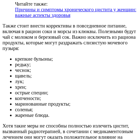
Читайте также:
Причины и симптомы хронического цистита у женщин:
важные аспекты здоровья
Также стоит внести коррективы в повседневное питание,
включая в рацион соки и морсы из клюквы. Полезными будут
чай с молоком и березовый сок. Важно исключить из рациона
продукты, которые могут раздражать слизистую мочевого
пузыря:
крепкие бульоны;
редьку;
чеснок;
щавель;
лук;
хрен;
острые специи;
копчености;
маринованные продукты;
соленья;
жареные блюда.
Хотя такие меры не способны полностью излечить цистит,
вызванный радиотерапией, в сочетании с медикаментозным
лечением они могут оказать положительное влияние на