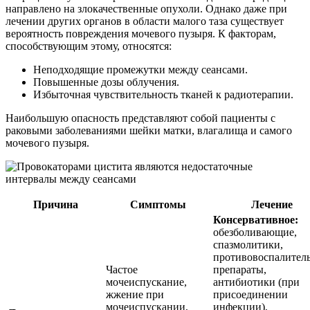
направлено на злокачественные опухоли. Однако даже при
лечении других органов в области малого таза существует
вероятность повреждения мочевого пузыря. К факторам,
способствующим этому, относятся:
Неподходящие промежутки между сеансами.
Повышенные дозы облучения.
Избыточная чувствительность тканей к радиотерапии.
Наибольшую опасность представляют собой пациенты с
раковыми заболеваниями шейки матки, влагалища и самого
мочевого пузыря.
Причина
Симптомы
Лечение
Консервативное:
обезболивающие,
спазмолитики,
противовоспалител
Частое
препараты,
мочеиспускание,
антибиотики (при
жжение при
присоединении
мочеиспускании,
инфекции),