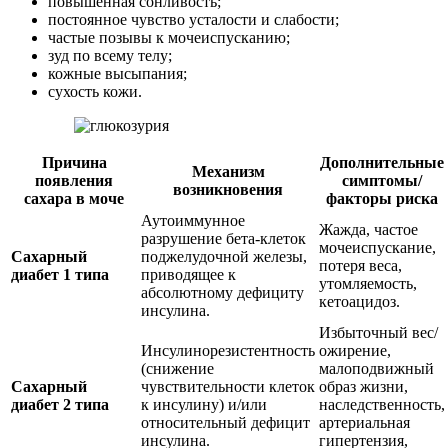
повышенная сонливость;
постоянное чувство усталости и слабости;
частые позывы к мочеиспусканию;
зуд по всему телу;
кожные высыпания;
сухость кожи.
Причина
Дополнительные
Механизм
появления
симптомы/
возникновения
сахара в моче
факторы риска
Аутоиммунное
Жажда, частое
разрушение бета-клеток
мочеиспускание,
Сахарный
поджелудочной железы,
потеря веса,
диабет 1 типа
приводящее к
утомляемость,
абсолютному дефициту
кетоацидоз.
инсулина.
Избыточный вес/
Инсулинорезистентность
ожирение,
(снижение
малоподвижный
Сахарный
чувствительности клеток
образ жизни,
диабет 2 типа
к инсулину) и/или
наследственность,
относительный дефицит
артериальная
инсулина.
гипертензия,