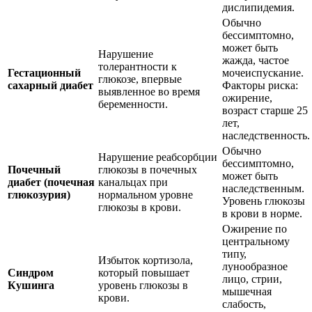
дислипидемия.
Обычно
бессимптомно,
может быть
Нарушение
жажда, частое
толерантности к
Гестационный
мочеиспускание.
глюкозе, впервые
сахарный диабет
Факторы риска:
выявленное во время
ожирение,
беременности.
возраст старше 25
лет,
наследственность.
Обычно
Нарушение реабсорбции
бессимптомно,
Почечный
глюкозы в почечных
может быть
диабет (почечная
канальцах при
наследственным.
глюкозурия)
нормальном уровне
Уровень глюкозы
глюкозы в крови.
в крови в норме.
Ожирение по
центральному
типу,
Избыток кортизола,
лунообразное
Синдром
который повышает
лицо, стрии,
Кушинга
уровень глюкозы в
мышечная
крови.
слабость,