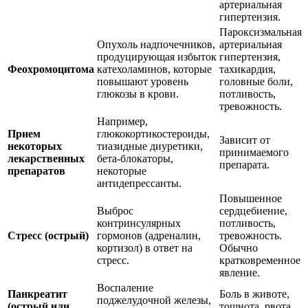
артериальная
гипертензия.
Пароксизмальная
Опухоль надпочечников,
артериальная
продуцирующая избыток
гипертензия,
Феохромоцитома
катехоламинов, которые
тахикардия,
повышают уровень
головные боли,
глюкозы в крови.
потливость,
тревожность.
Например,
Прием
глюкокортикостероиды,
Зависит от
некоторых
тиазидные диуретики,
принимаемого
лекарственных
бета-блокаторы,
препарата.
препаратов
некоторые
антидепрессанты.
Повышенное
Выброс
сердцебиение,
контринсулярных
потливость,
Стресс (острый)
гормонов (адреналин,
тревожность.
кортизол) в ответ на
Обычно
стресс.
кратковременное
явление.
Воспаление
Панкреатит
Боль в животе,
поджелудочной железы,
(острый или
тошнота, рвота,