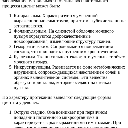
заболевания. В зависимости от типа воспалительного
процесса цистит может быть:
Катаральным. Характеризуется умеренной
выраженностью симптомов, при этом глубокие ткани не
затрагиваются.
Фолликулярным. На слизистой оболочке мочевого
пузыря образуются доброкачественные
новообразования, изменяющие структуру тканей.
Геморрагическим. Сопровождается повреждением
сосудов, что приводит к внутренним кровотечениям.
Буллезным. Ткани сильно отекают, что уменьшает объем
мочевого пузыря.
Инкрустирующим. Развивается на фоне метаболических
нарушений, сопровождающихся накоплением солей в
органах выделительной системы. Эти вещества
образуют кристаллы, которые оседают на стенках
пузыря.
По характеру протекания выделяют следующие формы
цистита у девочек:
Острую стадию. Она возникает при первичном
попадании патогенного микроорганизма и
характеризуется ярко выраженными симптомами. При
адекватном лечении редко приводит к осложнениям.