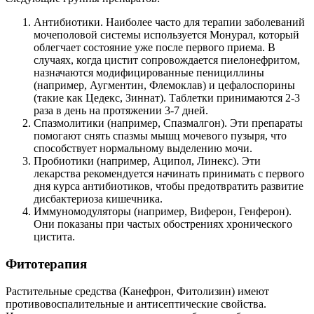
Антибиотики. Наиболее часто для терапии заболеваний
мочеполовой системы используется Монурал, который
облегчает состояние уже после первого приема. В
случаях, когда цистит сопровождается пиелонефритом,
назначаются модифицированные пенициллины
(например, Аугментин, Флемоклав) и цефалоспорины
(такие как Цедекс, Зиннат). Таблетки принимаются 2-3
раза в день на протяжении 3-7 дней.
Спазмолитики (например, Спазмалгон). Эти препараты
помогают снять спазмы мышц мочевого пузыря, что
способствует нормальному выделению мочи.
Пробиотики (например, Аципол, Линекс). Эти
лекарства рекомендуется начинать принимать с первого
дня курса антибиотиков, чтобы предотвратить развитие
дисбактериоза кишечника.
Иммуномодуляторы (например, Виферон, Генферон).
Они показаны при частых обострениях хронического
цистита.
Фитотерапия
Растительные средства (Канефрон, Фитолизин) имеют
противовоспалительные и антисептические свойства.