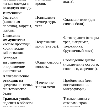
врача).
легкая одежда в
крови.
холодную погоду.
Инфекции:
бактерии
Повышение
Спазмолитики (для
(кишечная
температуры
снятия боли).
палочка), вирусы,
тела.
грибки.
Снижение
Фитотерапия (отвары
иммунитета:
Недержание
трав, например,
частые простуды,
мочи (энурез).
толокнянка,
хронические
брусничный лист).
заболевания.
Запоры:
Соблюдение диеты
затрудненное
Общая слабость,
(исключение острого,
опорожнение
вялость.
соленого, жареного).
кишечника.
Аллергические
реакции:
на
Пробиотики (для
Изменение
средства гигиены,
восстановления
запаха мочи.
синтетическое
микрофлоры).
белье.
Травмы:
ушибы,
Теплые ванны с
падения в области
отварами трав