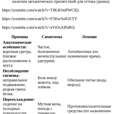
наличии механических препятствий для оттока урины).
https://youtube.com/watch?v=TfK4OmPWCIQ
https://youtube.com/watch?v=F5HwSu81ETY
https://youtube.com/watch?v=aViOsAlPaRQ
Причина
Симптомы
Лечение
Анатомические
особенности:
Частое,
короткая уретра,
болезненное
Антибиотики (по
близкое
мочеиспускание
назначению врача).
расположение к
(дизурия).
анусу.
Несоблюдение
гигиены:
Боль внизу
неправильное
Обильное питье (вода,
живота, над
подмывание,
морсы).
лобком.
редкая смена
белья.
Переохлаждение:
сидение на
Мутная моча,
Противовоспалительные
холодных
иногда с
средства (по назначению
поверхностях,
примесью