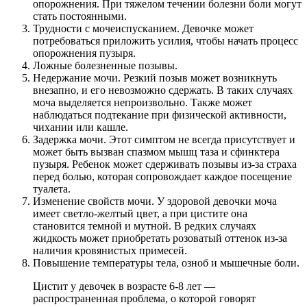
опорожнения. При тяжелом течении болезни боли могут
стать постоянными.
Трудности с мочеиспусканием. Девочке может
потребоваться приложить усилия, чтобы начать процесс
опорожнения пузыря.
Ложные болезненные позывы.
Недержание мочи. Резкий позыв может возникнуть
внезапно, и его невозможно сдержать. В таких случаях
моча выделяется непроизвольно. Также может
наблюдаться подтекание при физической активности,
чихании или кашле.
Задержка мочи. Этот симптом не всегда присутствует и
может быть вызван спазмом мышц таза и сфинктера
пузыря. Ребенок может сдерживать позывы из-за страха
перед болью, которая сопровождает каждое посещение
туалета.
Изменение свойств мочи. У здоровой девочки моча
имеет светло-желтый цвет, а при цистите она
становится темной и мутной. В редких случаях
жидкость может приобретать розоватый оттенок из-за
наличия кровянистых примесей.
Повышение температуры тела, озноб и мышечные боли.
Цистит у девочек в возрасте 6-8 лет —
распространенная проблема, о которой говорят