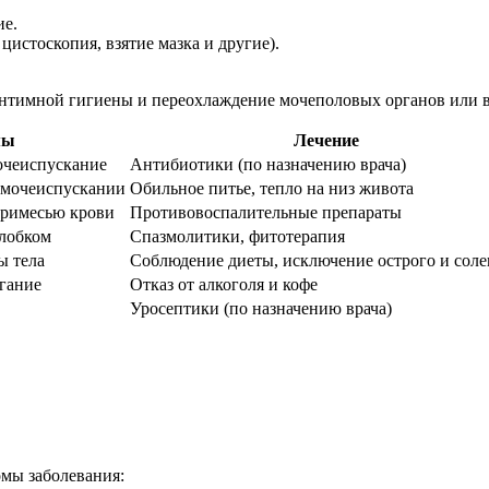
ие.
истоскопия, взятие мазка и другие).
интимной гигиены и переохлаждение мочеполовых органов или в
мы
Лечение
очеиспускание
Антибиотики (по назначению врача)
мочеиспускании
Обильное питье, тепло на низ живота
примесью крови
Противовоспалительные препараты
 лобком
Спазмолитики, фитотерапия
ы тела
Соблюдение диеты, исключение острого и соле
гание
Отказ от алкоголя и кофе
Уросептики (по назначению врача)
мы заболевания: