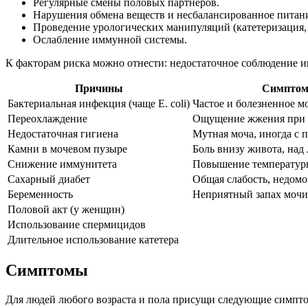
Регулярные смены половых партнеров.
Нарушения обмена веществ и несбалансированное питан
Проведение урологических манипуляций (катетеризация, ц
Ослабление иммунной системы.
К факторам риска можно отнести: недостаточное соблюдение 
Причины
Симпто
Бактериальная инфекция (чаще E. coli)
Частое и болезненное м
Переохлаждение
Ощущение жжения при 
Недостаточная гигиена
Мутная моча, иногда с 
Камни в мочевом пузыре
Боль внизу живота, над
Снижение иммунитета
Повышение температур
Сахарный диабет
Общая слабость, недомо
Беременность
Неприятный запах мочи
Половой акт (у женщин)
Использование спермицидов
Длительное использование катетера
Симптомы
Для людей любого возраста и пола присущи следующие симпто