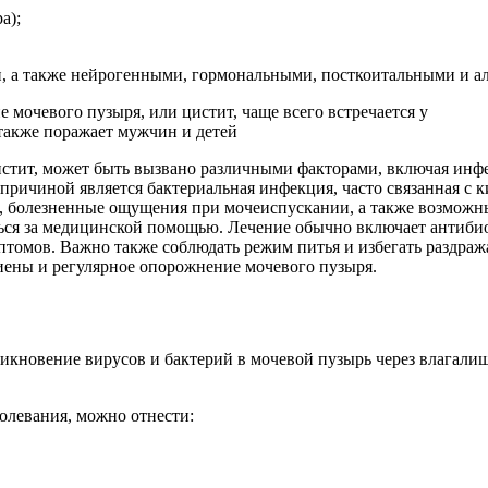
а);
, а также нейрогенными, гормональными, посткоитальными и а
истит, может быть вызвано различными факторами, включая инф
причиной является бактериальная инфекция, часто связанная с
 болезненные ощущения при мочеиспускании, а также возможны
ься за медицинской помощью. Лечение обычно включает антибио
томов. Важно также соблюдать режим питья и избегать раздраж
ены и регулярное опорожнение мочевого пузыря.
кновение вирусов и бактерий в мочевой пузырь через влагалище
олевания, можно отнести: