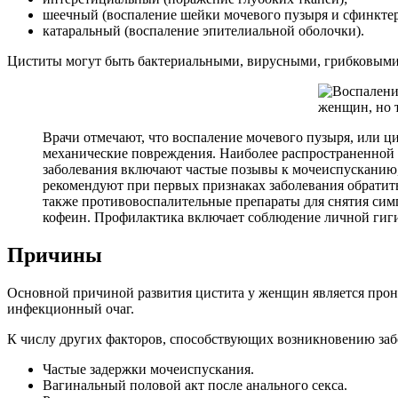
шеечный (воспаление шейки мочевого пузыря и сфинктер
катаральный (воспаление эпителиальной оболочки).
Циститы могут быть бактериальными, вирусными, грибковыми
Врачи отмечают, что воспаление мочевого пузыря, или ц
механические повреждения. Наиболее распространенной 
заболевания включают частые позывы к мочеиспусканию,
рекомендуют при первых признаках заболевания обратит
также противовоспалительные препараты для снятия симп
кофеин. Профилактика включает соблюдение личной гиги
Причины
Основной причиной развития цистита у женщин является прони
инфекционный очаг.
К числу других факторов, способствующих возникновению заб
Частые задержки мочеиспускания.
Вагинальный половой акт после анального секса.