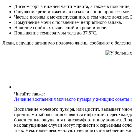
Дискомфорт в нижней части живота, а также в пояснице, 
Ощущение рези и жжения в начале и конце процесса моч
Частые позывы к мочеиспусканию, в том числе ложные.
Помутнение мочи с появлением неприятного запаха.
Наличие гнойных выделений и крови в моче.
Повышение температуры тела до 37,5°C.
Люди, ведущие активную половую жизнь, сообщают о болезнен
Читайте также:
Лечение воспаления мочевого пузыря у женщин: советы 
Воспаление мочевого пузыря, или цистит, вызывает мно
причинами заболевания являются инфекции, переохлажде
болезненные ощущения и дискомфорт внизу живота. Люди 
как запущенные случаи могут привести к серьезным осло
трав. Некоторые рекомендуют увеличить потребление жид