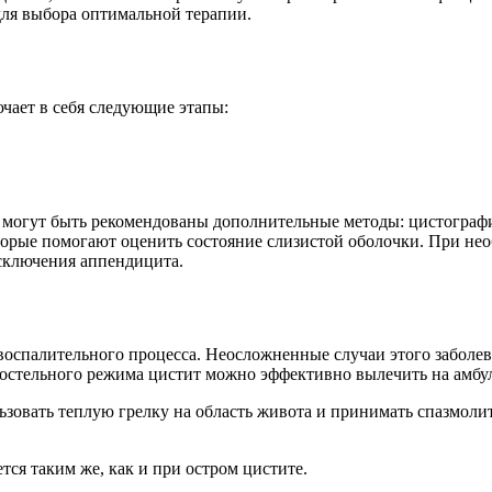
для выбора оптимальной терапии.
чает в себя следующие этапы:
 могут быть рекомендованы дополнительные методы: цистографи
оторые помогают оценить состояние слизистой оболочки. При н
исключения аппендицита.
воспалительного процесса. Неосложненные случаи этого заболев
стельного режима цистит можно эффективно вылечить на амбул
ьзовать теплую грелку на область живота и принимать спазмоли
ся таким же, как и при остром цистите.