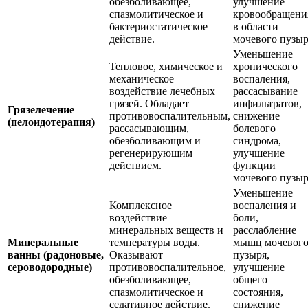
обезболивающее,
улучшение
спазмолитическое и
кровообращени
бактериостатическое
в области
действие.
мочевого пузыр
Уменьшение
Тепловое, химическое и
хронического
механическое
воспаления,
воздействие лечебных
рассасывание
грязей. Обладает
инфильтратов,
Грязелечение
противовоспалительным,
снижение
(пелоидотерапия)
рассасывающим,
болевого
обезболивающим и
синдрома,
регенерирующим
улучшение
действием.
функции
мочевого пузыр
Уменьшение
Комплексное
воспаления и
воздействие
боли,
минеральных веществ и
расслабление
Минеральные
температуры воды.
мышц мочевог
ванны (радоновые,
Оказывают
пузыря,
сероводородные)
противовоспалительное,
улучшение
обезболивающее,
общего
спазмолитическое и
состояния,
седативное действие.
снижение