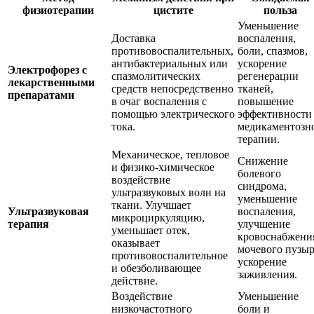
физиотерапии
цистите
польза
Уменьшение
Доставка
воспаления,
противовоспалительных,
боли, спазмов,
антибактериальных или
ускорение
Электрофорез с
спазмолитических
регенерации
лекарственными
средств непосредственно
тканей,
препаратами
в очаг воспаления с
повышение
помощью электрического
эффективности
тока.
медикаментозн
терапии.
Механическое, тепловое
Снижение
и физико-химическое
болевого
воздействие
синдрома,
ультразвуковых волн на
уменьшение
ткани. Улучшает
Ультразвуковая
воспаления,
микроциркуляцию,
терапия
улучшение
уменьшает отек,
кровоснабжени
оказывает
мочевого пузыр
противовоспалительное
ускорение
и обезболивающее
заживления.
действие.
Воздействие
Уменьшение
низкочастотного
боли и