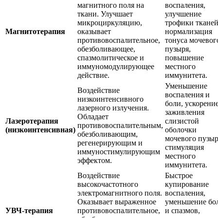
магнитного поля на
воспаления,
ткани. Улучшает
улучшение
микроциркуляцию,
трофики тканей
Магнитотерапия
оказывает
нормализация
противовоспалительное,
тонуса мочевог
обезболивающее,
пузыря,
спазмолитическое и
повышение
иммуномодулирующее
местного
действие.
иммунитета.
Уменьшение
Воздействие
воспаления и
низкоинтенсивного
боли, ускорени
лазерного излучения.
заживления
Обладает
Лазеротерапия
слизистой
противовоспалительным,
(низкоинтенсивная)
оболочки
обезболивающим,
мочевого пузыр
регенерирующим и
стимуляция
иммуностимулирующим
местного
эффектом.
иммунитета.
Воздействие
Быстрое
высокочастотного
купирование
электромагнитного поля.
воспаления,
Оказывает выраженное
уменьшение бо
УВЧ-терапия
противовоспалительное,
и спазмов,