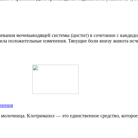
левания мочевыводящей системы (цистит) в сочетании с кандидо
тила положительные изменения. Тянущие боли внизу живота исче
енения
т молочница. Клотримазол — это единственное средство, которо