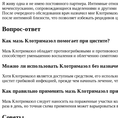
Я живу одна и не имею постоянного партнера. Интимные отнош
мочеиспусканию, сопровождающиеся выделениями и другими н
После очередного обследования врач назначил мне Клотримазо
после интимной близости, что позволяет избежать рецидивов ц
Вопрос-ответ
Как мазь Клотримазол помогает при цистите?
Мазь Клотримазол обладает противогрибковыми и противовос
способствует уменьшению воспаления и облегчению симптомов
Можно ли использовать Клотримазол без назнач
Хотя Клотримазол является доступным средством, его использо
цистит грибковой инфекцией, прежде чем начинать лечение, ч
Как правильно применять мазь Клотримазол при
Мазь Клотримазол следует наносить на пораженные участки ко
раза в день, но точная схема применения может варьироваться
Советы