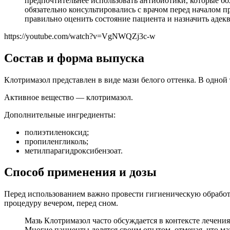
предпочтительнее использовать антибиотики, которые б
обязательно консультировались с врачом перед началом
правильно оценить состояние пациента и назначить адекв
https://youtube.com/watch?v=VgNWQZj3c-w
Состав и форма выпуска
Клотримазол представлен в виде мази белого оттенка. В одной 
Активное вещество — клотримазол.
Дополнительные ингредиенты:
полиэтиленоксид;
пропиленгликоль;
метилпарагидроксибензоат.
Способ применения и дозы
Перед использованием важно провести гигиеническую обработк
процедуру вечером, перед сном.
Мазь Клотримазол часто обсуждается в контексте лечени
Многие пациенты делятся своим опытом, отмечая, что ма