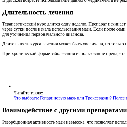
В детском возрасте использование данного медикамента не рек
Длительность лечения
Терапевтический курс длится одну неделю. Препарат начинает
через сутки после начала использования мази. Если после се
для уточнения первоначального диагноза.
Длительность курса лечения может быть увеличена, но только 
При хронической форме заболевания использование препарата в
Читайте также:
Что выбрать: Гепариновую мазь или Троксевазин? Полез
Взаимодействие с другими препаратами
Резорбционная активность мази невысока, что позволяет испо