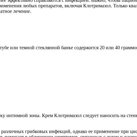
олее эффективно справляются с инфекцией. Важно, чтобы пацие
 применения любых препаратов, включая Клотримазол. Только к
атное лечение.
тубе или темной стеклянной банке содержится 20 или 40 граммов
у интимной зоны. Крем Клотримазол следует наносить на стенк
я различных грибковых инфекций, однако ее применение при ци
зь помогает в облегчении симптомов, связанных с зудом и жжен