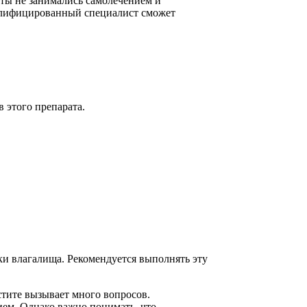
нты не занимались самолечением и
валифицированный специалист сможет
 этого препарата.
и влагалища. Рекомендуется выполнять эту
стите вызывает много вопросов.
ием. Однако важно понимать, что