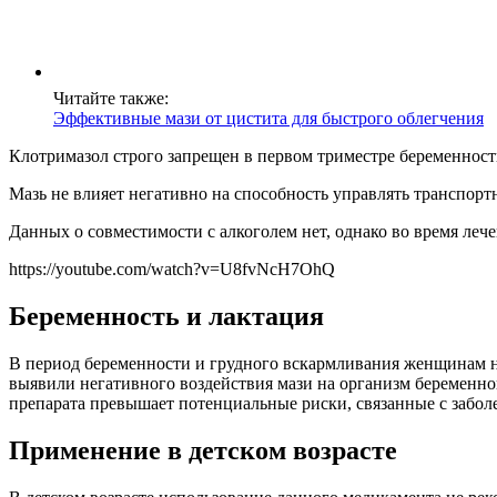
Читайте также:
Эффективные мази от цистита для быстрого облегчения
Клотримазол строго запрещен в первом триместре беременност
Мазь не влияет негативно на способность управлять транспор
Данных о совместимости с алкоголем нет, однако во время леч
https://youtube.com/watch?v=U8fvNcH7OhQ
Беременность и лактация
В период беременности и грудного вскармливания женщинам не
выявили негативного воздействия мази на организм беременно
препарата превышает потенциальные риски, связанные с забол
Применение в детском возрасте