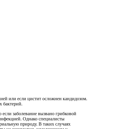
цией или если цистит осложнен кандидозом.
х бактерий.
о если заболевание вызвано грибковой
 инфекцией. Однако специалисты
ериальную природу. В таких случаях