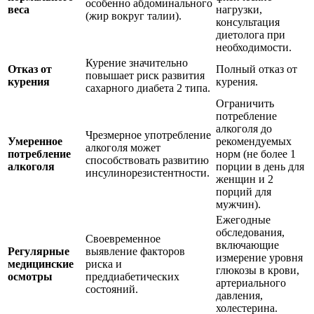
особенно абдоминального
веса
нагрузки,
(жир вокруг талии).
консультация
диетолога при
необходимости.
Курение значительно
Отказ от
Полный отказ от
повышает риск развития
курения
курения.
сахарного диабета 2 типа.
Ограничить
потребление
алкоголя до
Чрезмерное употребление
Умеренное
рекомендуемых
алкоголя может
потребление
норм (не более 1
способствовать развитию
алкоголя
порции в день для
инсулинорезистентности.
женщин и 2
порций для
мужчин).
Ежегодные
обследования,
Своевременное
включающие
Регулярные
выявление факторов
измерение уровня
медицинские
риска и
глюкозы в крови,
осмотры
преддиабетических
артериального
состояний.
давления,
холестерина.