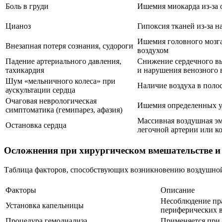
Боль в груди
Ишемия миокарда из-за 
Цианоз
Гипоксия тканей из-за 
Ишемия головного мозга
Внезапная потеря сознания, судороги
воздухом
Падение артериального давления,
Снижение сердечного вы
тахикардия
и нарушения венозного 
Шум «мельничного колеса» при
Наличие воздуха в поло
аускультации сердца
Очаговая неврологическая
Ишемия определенных уч
симптоматика (гемипарез, афазия)
Массивная воздушная эм
Остановка сердца
легочной артерии или к
Осложнения при хирургическом вмешательстве и
Таблица факторов, способствующих возникновению воздушной
Факторы
Описание
Несоблюдение пра
Установка капельницы
периферических в
Процедура гемодиализа
Применяется при 