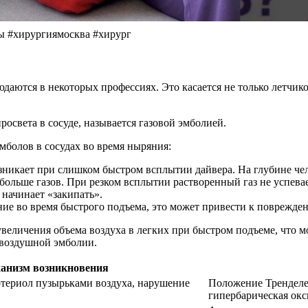
бы #хирургиямосква #хирург
даются в некоторых профессиях. Это касается не только летчиков
росвета в сосуде, называется газовой эмболией.
болов в сосудах во время ныряния:
зникает при слишком быстром всплытии дайвера. На глубине чел
больше газов. При резком всплытии растворенный газ не успевае
 начинает «закипать».
ие во время быстрого подъема, это может привести к поврежде
величения объема воздуха в легких при быстром подъеме, что мо
 воздушной эмболии.
анизм возникновения
териол пузырьками воздуха, нарушение
Положение Тренделен
гипербарическая ок