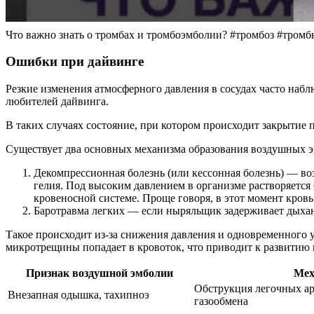
Что важно знать о тромбах и тромбоэмболии? #тромбоз #тром
Ошибки при дайвинге
Резкие изменения атмосферного давления в сосудах часто наблю
любителей дайвинга.
В таких случаях состояние, при котором происходит закрытие п
Существует два основных механизма образования воздушных эм
Декомпрессионная болезнь (или кессонная болезнь) — во
гелия. Под высоким давлением в организме растворяется 
кровеносной системе. Проще говоря, в этот момент кровь
Баротравма легких — если ныряльщик задерживает дыхан
Такое происходит из-за снижения давления и одновременного у
микротрещины попадает в кровоток, что приводит к развитию
Признак воздушной эмболии
Мех
Обструкция легочных ар
Внезапная одышка, тахипноэ
газообмена