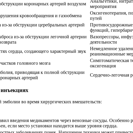
Анальгетики, нитра
обструкции коронарных артерий воздухом
мероприятия
Оксигенотерапия, п
нарушения кровообращения и газообмена
путей
 из-за обструкции церебральных артерий
Противосудорожные 
функций, гипербари
броса из-за обструкции легочной артерии
Вазопрессоры, инфу
возврата
деятельности
Немедленное удалени
стях сердца, создающего характерный звук
реанимационные ме
Симптоматическая те
астков головного мозга
оксигенация
болия, приводящая к полной обструкции
Сердечно-легочная 
оронарных артерий
 инъекциях
 эмболии во время хирургических вмешательств:
вил введения медикаментов через венозные сосуды. Особенно 
ен, если место установки находится выше уровня сердца.
острых заболеваниях почек. Нарушение техники может привести