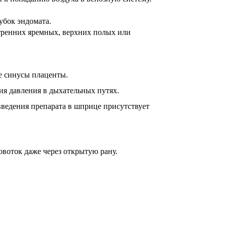
убок эндомата.
тренних яремных, верхних полых или
е синусы плаценты.
я давления в дыхательных путях.
ведения препарата в шприце присутствует
овоток даже через открытую рану.