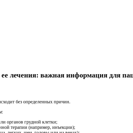
 ее лечения: важная информация для па
исходит без определенных причин.
м:
ли органов грудной клетки;
нной терапии (например, инъекции);
а, легких, шеи, головы или на венах);