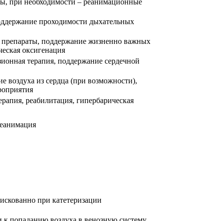
ты, при необходимости – реанимационные
оддержание проходимости дыхательных
препараты, поддержание жизненно важных
ческая оксигенация
зионная терапия, поддержание сердечной
е воздуха из сердца (при возможности),
роприятия
рапия, реабилитация, гипербарическая
реанимация
рискованно при катетеризации
 к попаданию воздуха в венозную систему.