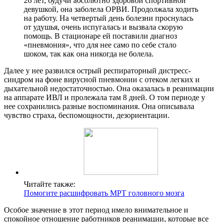
26 лет, будучи абсолютно здоровой спортивной
девушкой, она заболела ОРВИ. Продолжала ходить
на работу. На четвертый день болезни проснулась
от удушья, очень испугалась и вызвала скорую
помощь. В стационаре ей поставили диагноз
«пневмония», что для нее само по себе стало
шоком, так как она никогда не болела.
Далее у нее развился острый респираторный дистресс-
синдром на фоне вирусной пневмонии с отеком легких и
дыхательной недостаточностью. Она оказалась в реанимации
на аппарате ИВЛ и пролежала там 8 дней. О том периоде у
нее сохранились разные воспоминания. Она описывала
чувство страха, беспомощности, дезориентации.
Читайте также:
Помогите расшифровать МРТ головного мозга
Особое значение в этот период имело внимательное и
спокойное отношение работников реанимации, которые все