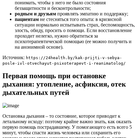
понимать, чтобы у него не было состояния
беззащитности и бесконтрольности;
родным и друзьям
проявлять эмпатию и поддержку;
пациентам
не стесняться того опыта: в кризисной
ситуации нормально испытывать страх, беспомощность,
злость, обиду, просить о помощи. Если восстановление
проходит нелегко, нужно обратиться за
психотерапевтической помощью (ее можно получить и
на анонимной основе).
Источник:
https://24health.by/kak-prijti-v-sebya-
posle-ivl-otvechayut-psixoterapevt-i-reanimatolog/
Первая помощь при остановке
дыхания: утопление, асфиксия, отек
дыхательных путей
Остановка дыхания – то состояние, которое приводит к
летальному исходу: поэтому крайне важно знать, как оказать
первую помощь пострадавшему. У помогающего есть всего 5
минут, чтобы спасти жизнь человека или сохранить его