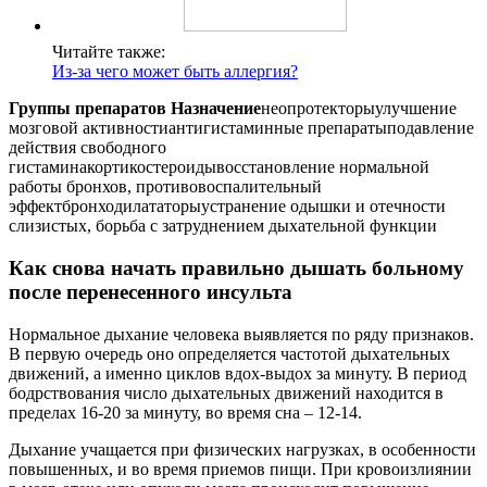
Читайте также:
Из-за чего может быть аллергия?
Группы препаратов
Назначение
неопротекторыулучшение
мозговой активностиантигистаминные препаратыподавление
действия свободного
гистаминакортикостероидывосстановление нормальной
работы бронхов, противовоспалительный
эффектбронходилататорыустранение одышки и отечности
слизистых, борьба с затруднением дыхательной функции
Как снова начать правильно дышать больному
после перенесенного инсульта
Нормальное дыхание человека выявляется по ряду признаков.
В первую очередь оно определяется частотой дыхательных
движений, а именно циклов вдох-выдох за минуту. В период
бодрствования число дыхательных движений находится в
пределах 16-20 за минуту, во время сна – 12-14.
Дыхание учащается при физических нагрузках, в особенности
повышенных, и во время приемов пищи. При кровоизлиянии