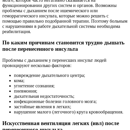
мозге, которое часто негативно сказывается на
функционировании других систем и органов. Возможны
проблемы с дыханием после ишемического или
геморрагического инсульта, которые можно решить с
помощью правильно подобранной терапии. Поэтому больным
с нарушениями в работе дыхательной системы необходима
реабилитация.
По каким причинам становится трудно дышать
после перенесенного инсульта
Проблемы с дыханием у перенесших инсульт людей
провоцируют несколько факторов:
повреждение дыхательного центра;
кома;
угнетение сознания;
пневмония;
дыхательная недостаточность;
инфекционные болезни головного мозга;
застойные явления в легких;
нарушение малого (легочного) круга кровообращения.
Искусственная вентиляция легких (ивл) после
перенесенного инсульта