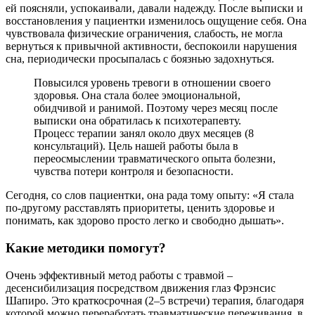
ей поясняли, успокаивали, давали надежду. После выписки и
восстановления у пациентки изменилось ощущение себя. Она
чувствовала физические ограничения, слабость, не могла
вернуться к привычной активности, беспокоили нарушения
сна, периодически просыпалась с боязнью задохнуться.
Повысился уровень тревоги в отношении своего
здоровья. Она стала более эмоциональной,
обидчивой и ранимой. Поэтому через месяц после
выписки она обратилась к психотерапевту.
Процесс терапии занял около двух месяцев (8
консультаций). Цель нашей работы была в
переосмыслении травматического опыта болезни,
чувства потери контроля и безопасности.
Сегодня, со слов пациентки, она рада тому опыту: «Я стала
по-другому расставлять приоритеты, ценить здоровье и
понимать, как здорово просто легко и свободно дышать».
Какие методики помогут?
Очень эффективный метод работы с травмой –
десенсибилизация посредством движения глаз Фрэнсис
Шапиро. Это краткосрочная (2–5 встречи) терапия, благодаря
которой можно переработать травматические переживания, в