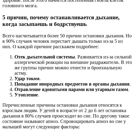
здоровье: после этого начнется постепенная гибель клеток
головного мозга.
5 причин, почему останавливается дыхание,
когда засыпаешь и бодрствуешь
Всего насчитывается более 50 причин остановки дыхания. Но
в 90% случаев человек перестает дышать только из-за 5 из
них. О каждой причине расскажем подробнее:
Отек дыхательной системы
. Развивается из-за сильной
аллергической реакции на внешние раздражители. В это
же группы причин можно отнести и бронхиальную
астму.
Удар током
.
Попадание инородных предметов в органы дыхания
.
Отравление ядовитыми парами или угарным газом
.
Утопление
.
Перечисленные причины остановки дыхания относятся к
взрослым людям. У детей в возрасте от 2 до 6 лет остановка
дыхания в 80% случаев происходит во сне. По другому такое
состояние называют апноэ. Спровоцировать апноэ во сне у
малышей могут следующие факторы: