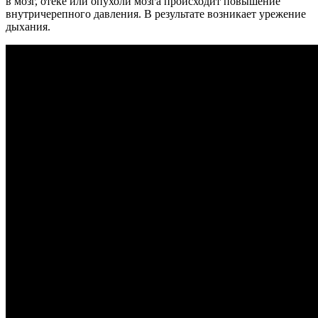
в мозг, отеке или опухоли мозга происходит повышение
внутричерепного давления. В результате возникает урежение
дыхания.