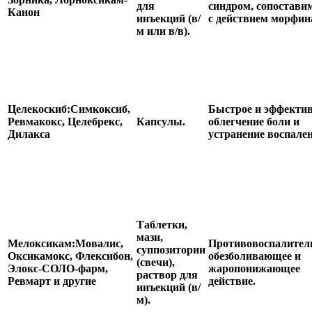
для
синдром, сопостав
Канон
инъекций (в/
с действием морфин
м или в/в).
Целекоскиб:
Симкоксиб,
Быстрое и эффекти
Ревмакокс, Целебрекс,
Капсулы.
облегчение боли и
Дилакса
устранение воспале
Таблетки,
мази,
Мелоксикам:
Мовалис,
Противовоспалитель
суппозитории
Оксикамокс, Флексибон,
обезболивающее и
(свечи),
Элокс-СОЛО-фарм,
жаропонижающее
раствор для
Ревмарт и другие
действие.
инъекций (в/
м).