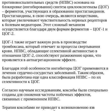
противовоспалительных средств (НПВС) основана на
блокировке (ингибировании) синтеза циклооксигеназы (ЦОГ)
– ферментов, участвующих в образовании простагландинов.
Простагландины, в свою очередь, являются веществами,
которые увеличивают чувствительность нервных рецепторов
к болевым медиаторам. Этот сложный механизм
осуществляется благодаря двум формам ферментов – ЦОГ-1 и
ЦОГ-2.
ЦОГ-1 также играет важную роль в производстве
тромбоксана, который отвечает за процессы свертывания
крови. НПВС, обладающие селективной активностью в
отношении ЦОГ-2, способствуют разжижению крови, что
проявляется в антиагрегационном эффекте.
Благодаря этой особенности ингибиторы ЦОГ применяются в
лечении сердечно-сосудистых заболеваний. Таким образом,
была разработана еще одна классификация НПВС – по их
селективности к ЦОГ.
Согласно научным исследованиям, коксибы были специально
созданы для снижения частоты побочных эффектов,
связанных с применением НПВС.
Терапия коксибами не приводит к возникновению язв