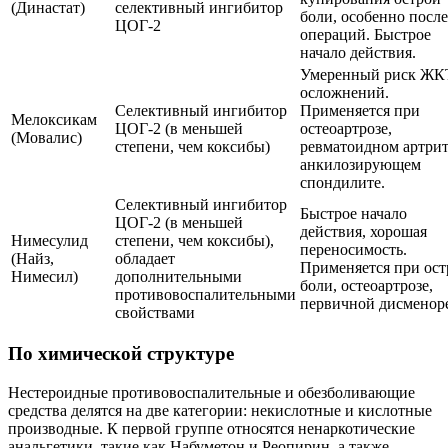
(Династат)
селективный ингибитор
боли, особенно после
ЦОГ-2
операций. Быстрое
начало действия.
Умеренный риск ЖК
осложнений.
Селективный ингибитор
Применяется при
Мелоксикам
ЦОГ-2 (в меньшей
остеоартрозе,
(Мовалис)
степени, чем коксибы)
ревматоидном артрит
анкилозирующем
спондилите.
Селективный ингибитор
Быстрое начало
ЦОГ-2 (в меньшей
действия, хорошая
Нимесулид
степени, чем коксибы),
переносимость.
(Найз,
обладает
Применяется при ост
Нимесил)
дополнительными
боли, остеоартрозе,
противовоспалительными
первичной дисменоре
свойствами
По химической структуре
Нестероидные противовоспалительные и обезболивающие
средства делятся на две категории: некислотные и кислотные
производные. К первой группе относятся ненаркотические
анальгетики, такие как Набуметон и Реопирин, а также