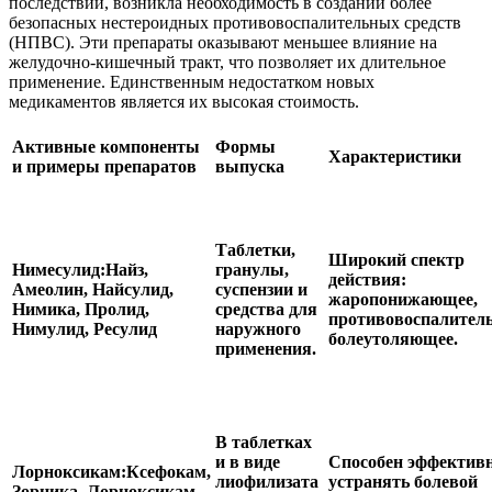
последствий, возникла необходимость в создании более
безопасных нестероидных противовоспалительных средств
(НПВС). Эти препараты оказывают меньшее влияние на
желудочно-кишечный тракт, что позволяет их длительное
применение. Единственным недостатком новых
медикаментов является их высокая стоимость.
Активные компоненты
Формы
Характеристики
и примеры препаратов
выпуска
Таблетки,
Широкий спектр
Нимесулид:
Найз,
гранулы,
действия:
Амеолин, Найсулид,
суспензии и
жаропонижающее,
Нимика, Пролид,
средства для
противовоспалитель
Нимулид, Ресулид
наружного
болеутоляющее.
применения.
В таблетках
и в виде
Способен эффектив
Лорноксикам:
Ксефокам,
лиофилизата
устранять болевой
Зорника, Лорноксикам-