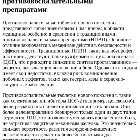
противовоспалительными
препаратами
Противовоспалительные таблетки нового поколения
представляют собой значительный шаг вперёд в области
медицины, особенно в сравнении с традиционными
противовоспалительными препаратами (НПВП). Основное
отличие заключается в механизме действия, безопасности и
эффективности. Традиционные НПВП, такие как ибупрофен
и аспирин, действуют, блокируя ферменты циклооксигеназы
(ЦОГ), что приводит к снижению синтеза простагландинов —
веществ, вызывающих воспаление и боль. Однако этот подход
имеет свои недостатки, включая риск возникновения
побочных эффектов, таких как гастрит, язвы и сердечно-
сосудистые заболевания.
Противовоспалительные таблетки нового поколения, такие
как селективные ингибиторы ЦОГ-2 (например, целекоксиб),
были разработаны с целью минимизации этих рисков. Они
более целенаправленно блокируют только один из двух типов
ферментов ЦОГ, что позволяет уменьшить воспаление и боль,
не затрагивая защитные механизмы желудка. Это значительно
снижает вероятность развития желудочно-кишечных
осложнений, что делает их более безопасными для