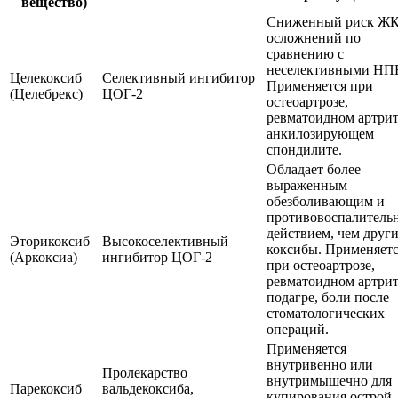
вещество)
Сниженный риск ЖК
осложнений по
сравнению с
неселективными НП
Целекоксиб
Селективный ингибитор
Применяется при
(Целебрекс)
ЦОГ-2
остеоартрозе,
ревматоидном артрит
анкилозирующем
спондилите.
Обладает более
выраженным
обезболивающим и
противовоспалитель
действием, чем друг
Эторикоксиб
Высокоселективный
коксибы. Применяет
(Аркоксиа)
ингибитор ЦОГ-2
при остеоартрозе,
ревматоидном артрит
подагре, боли после
стоматологических
операций.
Применяется
внутривенно или
Пролекарство
внутримышечно для
Парекоксиб
вальдекоксиба,
купирования острой