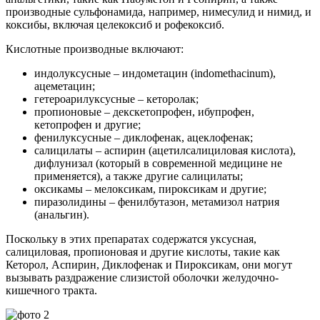
производные сульфонамида, например, нимесулид и нимид, и
коксибы, включая целекоксиб и рофекоксиб.
Кислотные производные включают:
индолуксусные – индометацин (indomethacinum),
ацеметацин;
гетероарилуксусные – кеторолак;
пропионовые – декскетопрофен, ибупрофен,
кетопрофен и другие;
фенилуксусные – диклофенак, ацеклофенак;
салицилаты – аспирин (ацетилсалициловая кислота),
дифлунизал (который в современной медицине не
применяется), а также другие салицилаты;
оксикамы – мелоксикам, пироксикам и другие;
пиразолидины – фенилбутазон, метамизол натрия
(анальгин).
Поскольку в этих препаратах содержатся уксусная,
салициловая, пропионовая и другие кислоты, такие как
Кеторол, Аспирин, Диклофенак и Пироксикам, они могут
вызывать раздражение слизистой оболочки желудочно-
кишечного тракта.