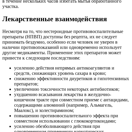
в течение нескольких часов избегать мытья обработанного
участка.
Лекарственные взаимодействия
Несмотря на то, что нестероидные противовоспалительные
препараты (НПВП) доступны без рецепта, их не следует
принимать бездумно, особенно если человек не уверен в
наличии противопоказаний или одновременно использует
другие медикаменты. Применение этих препаратов может
привести к следующим последствиям:
усилению действия непрямых антикоагулянтов и
средств, снижающих уровень сахара в крови;
снижению эффективности диуретиков и гипотензивных
препаратов;
увеличению токсичности некоторых антибиотиков;
ухудшению всасывания лекарства в желудочно-
кишечном тракте при совместном приеме с антацидами,
содержащими алюминий (например, Альмагель,
Маалокс), и холестирамином;
повышению противовоспалительного эффекта при
совместном использовании с глюкокортикоидами;
усилению обезболивающего действия при
одновременном применении наркотических