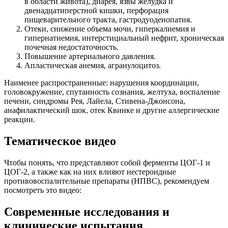
в области живота), диарея, язвы желудка и
двенадцатиперстной кишки, перфорация
пищеварительного тракта, гастродуоденопатия.
Отеки, снижение объема мочи, гиперкалиемия и
гипернатиемия, интерстициальный нефрит, хроническая
почечная недостаточность.
Повышение артериального давления.
Апластическая анемия, агранулоцитоз.
Наименее распространенные: нарушения координации,
головокружение, спутанность сознания, желтуха, воспаление
печени, синдромы Рея, Лайела, Стивена-Джонсона,
анафилактический шок, отек Квинке и другие аллергические
реакции.
Тематическое видео
Чтобы понять, что представляют собой ферменты ЦОГ-1 и
ЦОГ-2, а также как на них влияют нестероидные
противовоспалительные препараты (НПВС), рекомендуем
посмотреть это видео:
Современные исследования и
клинические испытания