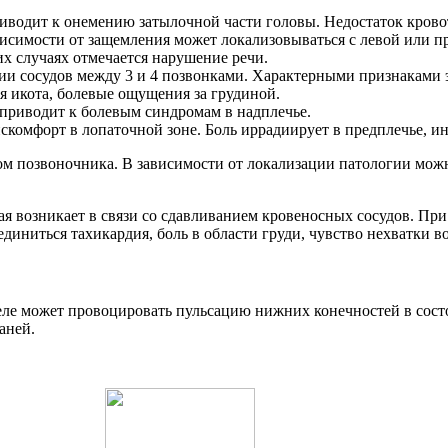
иводит к онемению затылочной части головы. Недостаток крово
ависимости от защемления может локализовываться с левой или п
х случаях отмечается нарушение речи.
и сосудов между 3 и 4 позвонками. Характерными признаками 
я икота, болевые ощущения за грудиной.
приводит к болевым синдромам в надплечье.
комфорт в лопаточной зоне. Боль иррадиирует в предплечье, ин
зом позвоночника. В зависимости от локализации патологии мож
рая возникает в связи со сдавливанием кровеносных сосудов. П
иниться тахикардия, боль в области груди, чувство нехватки во
ле может провоцировать пульсацию нижних конечностей в состо
аней.