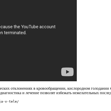
ических отклонениях в кровообращении, кислородном голодании 
диагностика и лечение позволят избежать нежелательных после
ja-v-tele/