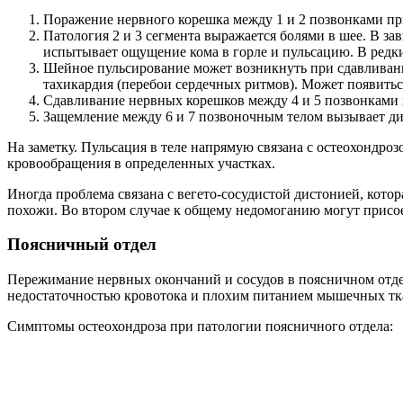
Поражение нервного корешка между 1 и 2 позвонками пр
Патология 2 и 3 сегмента выражается болями в шее. В з
испытывает ощущение кома в горле и пульсацию. В редки
Шейное пульсирование может возникнуть при сдавливани
тахикардия (перебои сердечных ритмов). Может появитьс
Сдавливание нервных корешков между 4 и 5 позвонками 
Защемление между 6 и 7 позвоночным телом вызывает дис
На заметку. Пульсация в теле напрямую связана с остеохондро
кровообращения в определенных участках.
Иногда проблема связана с вегето-сосудистой дистонией, кото
похожи. Во втором случае к общему недомоганию могут присоед
Поясничный отдел
Пережимание нервных окончаний и сосудов в поясничном отде
недостаточностью кровотока и плохим питанием мышечных тк
Симптомы остеохондроза при патологии поясничного отдела: