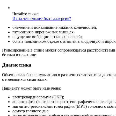
Читайте также:
Из-за чего может быть аллергия?
онемение и покалывание нижних конечностей;
пульсация в икроножных мышцах;
ощущение вибрации в тканях голеней;
боль в поясничном отделе с отдачей в ягодичную и ик
Пульсирование в спине может сопровождаться расстройствами 
болями в пояснице.
Диагностика
Обычно жалобы на пульсацию в различных частях тела доктора
о имеющихся симптомах.
Пациенту может быть назначена:
электрокардиограмма (ЭКГ);
ангиография (контрастное рентгенографическое исследов
магнитно-резонансная томография (МРТ) головного мозг
осмотр глазного дна;
компьютерная томография и рентгенография позвоночных