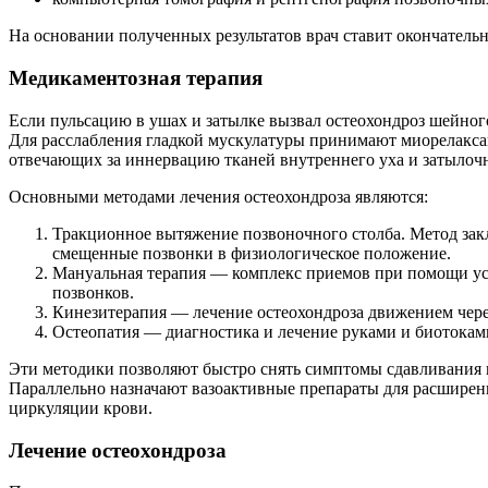
На основании полученных результатов врач ставит окончательн
Медикаментозная терапия
Если пульсацию в ушах и затылке вызвал остеохондроз шейно
Для расслабления гладкой мускулатуры принимают миорелаксан
отвечающих за иннервацию тканей внутреннего уха и затылочн
Основными методами лечения остеохондроза являются:
Тракционное вытяжение позвоночного столба. Метод за
смещенные позвонки в физиологическое положение.
Мануальная терапия — комплекс приемов при помощи уси
позвонков.
Кинезитерапия — лечение остеохондроза движением чере
Остеопатия — диагностика и лечение руками и биотокам
Эти методики позволяют быстро снять симптомы сдавливания н
Параллельно назначают вазоактивные препараты для расширени
циркуляции крови.
Лечение остеохондроза