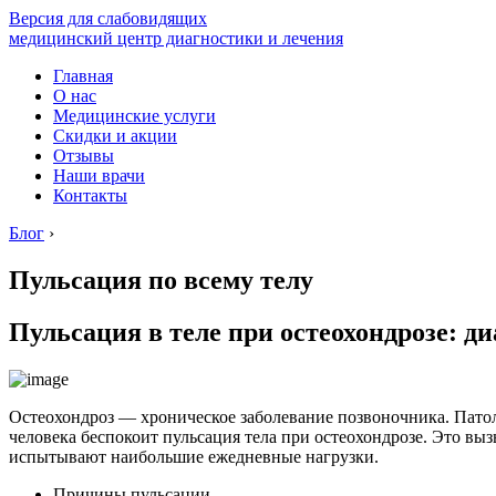
Версия для слабовидящих
медицинский центр диагностики и лечения
Главная
О нас
Медицинские услуги
Скидки и акции
Отзывы
Наши врачи
Контакты
Блог
›
Пульсация по всему телу
Пульсация в теле при остеохондрозе: д
Остеохондроз — хроническое заболевание позвоночника. Патоло
человека беспокоит пульсация тела при остеохондрозе. Это вы
испытывают наибольшие ежедневные нагрузки.
Причины пульсации