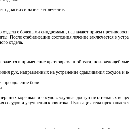
ый диагноз и назначает лечение.
го отдела с болевыми синдромами, назначают прием противовос
ты. После стабилизации состояния лечение заключается в устр
ого отдела.
ключается в применение кратковременной тяги, позволяющей у
лия рук, направленных на устранение сдавливания сосудов и 
з преодоление боли.
и.
ервных корешков и сосудов, улучшая доступ питательных вещес
я сосудов и улучшения кровотока. Пульсация тела прекращаетс