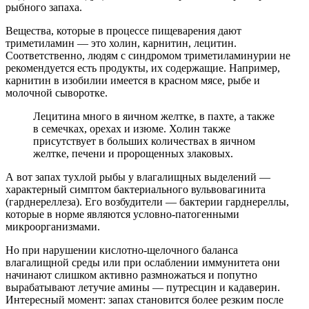
рыбного запаха.
Вещества, которые в процессе пищеварения дают
триметиламин — это холин, карнитин, лецитин.
Соответственно, людям с синдромом триметиламинурии не
рекомендуется есть продукты, их содержащие. Например,
карнитин в изобилии имеется в красном мясе, рыбе и
молочной сыворотке.
Лецитина много в яичном желтке, в пахте, а также
в семечках, орехах и изюме. Холин также
присутствует в больших количествах в яичном
желтке, печени и пророщенных злаковых.
А вот запах тухлой рыбы у влагалищных выделений —
характерный симптом бактериального вульвовагинита
(гарднереллеза). Его возбудители — бактерии гарднереллы,
которые в норме являются условно-патогенными
микроорганизмами.
Но при нарушении кислотно-щелочного баланса
влагалищной среды или при ослаблении иммунитета они
начинают слишком активно размножаться и попутно
вырабатывают летучие амины — путресцин и кадаверин.
Интересный момент: запах становится более резким после