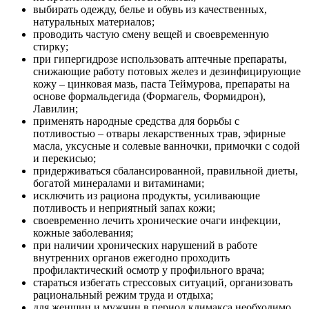
выбирать одежду, белье и обувь из качественных,
натуральных материалов;
проводить частую смену вещей и своевременную
стирку;
при гипергидрозе использовать аптечные препараты,
снижающие работу потовых желез и дезинфицирующие
кожу – цинковая мазь, паста Теймурова, препараты на
основе формальдегида (Формагель, Формидрон),
Лавилин;
применять народные средства для борьбы с
потливостью – отвары лекарственных трав, эфирные
масла, уксусные и солевые ванночки, примочки с содой
и перекисью;
придерживаться сбалансированной, правильной диеты,
богатой минералами и витаминами;
исключить из рациона продукты, усиливающие
потливость и неприятный запах кожи;
своевременно лечить хронические очаги инфекции,
кожные заболевания;
при наличии хронических нарушений в работе
внутренних органов ежегодно проходить
профилактический осмотр у профильного врача;
стараться избегать стрессовых ситуаций, организовать
рациональный режим труда и отдыха;
для женщин и мужчин в период климакса необходимо