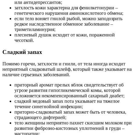
или антидепрессантов;
затхлость кожи характерна для фенилкетонурии –
генетического нарушения аминокислотного обмена;
если тело воняет гнилой рыбой, можно заподозрить
редкое наследственное обменное заболевание –
триметиламинурия;
плесневый душок исходит от кожи, пораженной
чесоткой.
Сладкий запах
Помимо горечи, затхлости и гнили, от тела иногда исходит
неприятный сладковатый шлейф, который также указывает на
наличие серьезных заболеваний.
приторный аромат прелых яблок свидетельствует об
угрозе развития гипогликемической комы, которой
осложняется некомпенсированный сахарный диабет;
сладкий медовый запах пота указывает на тяжелое
течение синегнойной инфекции;
приторно-сладковатый запах может быть от человека,
страдающего дифтерией;
тело женщины неприятно пахнет скисшим молоком при
развитии фиброзно-кистозных уплотнений в груди –
мастопатии;