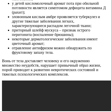
у детей кисломолочный аромат пота при обильной
потливости является симптомом дефицита витамина Д
(рахит);
зловонным кислым амбре проявляется туберкулез и
другие тяжелые заболевания легких,
характеризующиеся распадом легочной ткани;
приторный шлейф мускуса – признак острого
перитонита (воспаление брюшины);
некоторые дерматологические заболевания имеют
цветочный аромат;
отравление антифризом можно обнаружить по
фруктовому запаху тела.
Вонь от тела доставляет человеку и его окружению
множество неудобств, нарушает привычный образ жизни,
порой приводит к развитию невротических состояний и
тяжелых психологических комплексов.