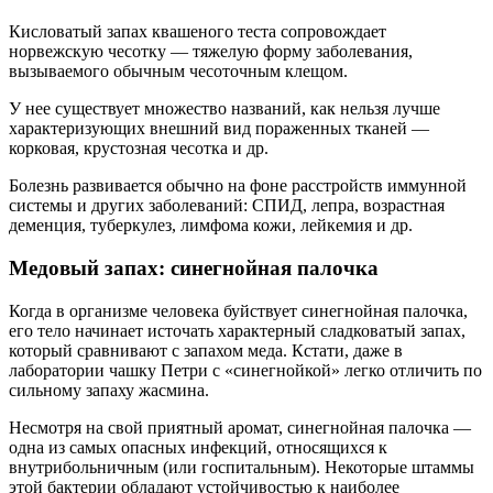
Кисловатый запах квашеного теста сопровождает
норвежскую чесотку — тяжелую форму заболевания,
вызываемого обычным чесоточным клещом.
У нее существует множество названий, как нельзя лучше
характеризующих внешний вид пораженных тканей —
корковая, крустозная чесотка и др.
Болезнь развивается обычно на фоне расстройств иммунной
системы и других заболеваний: СПИД, лепра, возрастная
деменция, туберкулез, лимфома кожи, лейкемия и др.
Медовый запах: синегнойная палочка
Когда в организме человека буйствует синегнойная палочка,
его тело начинает источать характерный сладковатый запах,
который сравнивают с запахом меда. Кстати, даже в
лаборатории чашку Петри с «синегнойкой» легко отличить по
сильному запаху жасмина.
Несмотря на свой приятный аромат, синегнойная палочка —
одна из самых опасных инфекций, относящихся к
внутрибольничным (или госпитальным). Некоторые штаммы
этой бактерии обладают устойчивостью к наиболее