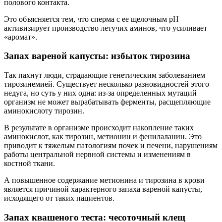
полового контакта.
Это объясняется тем, что сперма с ее щелочным рН
активизирует производство летучих аминов, что усиливает
«аромат».
Запах вареной капусты: избыток тирозина
Так пахнут люди, страдающие генетическим заболеванием
тирозинемией. Существует несколько разновидностей этого
недуга, но суть у них одна: из-за определенных мутаций
организм не может вырабатывать ферменты, расщепляющие
аминокислоту тирозин.
В результате в организме происходит накопление таких
аминокислот, как тирозин, метионин и фенилаланин. Это
приводит к тяжелым патологиям почек и печени, нарушениям
работы центральной нервной системы и изменениям в
костной ткани.
А повышенное содержание метионина и тирозина в крови
является причиной характерного запаха вареной капусты,
исходящего от таких пациентов.
Запах квашеного теста: чесоточный клещ