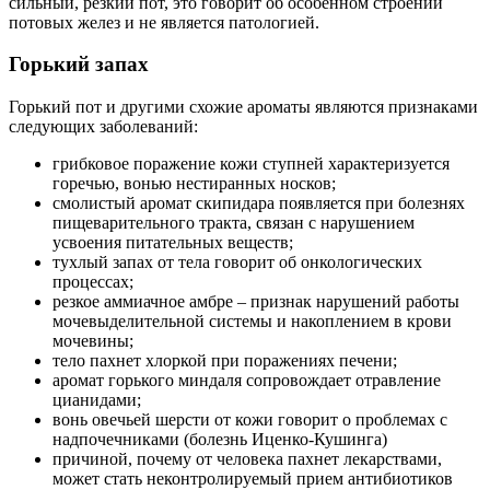
сильный, резкий пот, это говорит об особенном строении
потовых желез и не является патологией.
Горький запах
Горький пот и другими схожие ароматы являются признаками
следующих заболеваний:
грибковое поражение кожи ступней характеризуется
горечью, вонью нестиранных носков;
смолистый аромат скипидара появляется при болезнях
пищеварительного тракта, связан с нарушением
усвоения питательных веществ;
тухлый запах от тела говорит об онкологических
процессах;
резкое аммиачное амбре – признак нарушений работы
мочевыделительной системы и накоплением в крови
мочевины;
тело пахнет хлоркой при поражениях печени;
аромат горького миндаля сопровождает отравление
цианидами;
вонь овечьей шерсти от кожи говорит о проблемах с
надпочечниками (болезнь Иценко-Кушинга)
причиной, почему от человека пахнет лекарствами,
может стать неконтролируемый прием антибиотиков