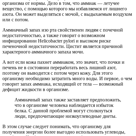
организма от нормы. Дело в том, что аммиак — летучее
вещество, с помощью которого мы избавляемся от лишнего
азота. Он может выделяться с мочой, с выдыхаемым воздухом
или с потом.
Аммиачный запах изо рта свойственен людям с почечной
недостаточностью, а также говорит о возможном
инфицировании Helicobacter pylori и высоком риске
печеночной недостаточности. Цистит является причиной
характерного аммиачного запаха мочи.
А вот если кожа пахнет аммиаком, это значит, что почки и
печень не в состоянии переработать весь лишний азот,
поэтому он выводится с потом через кожу. Для этого
организму необходимо затратить много воды. И первое, о чем
говорит запах аммиака, исходящий от тела — возможный
дефицит жидкости в организме.
Аммиачный запах также заставляет предположить,
что в организме человека наблюдается избыток
белка. С данной проблемой могут столкнуться
люди, предпочитающие низкоуглеводные диеты.
В этом случае следует понимать, что организму для
получения энергии более выгодно использовать углеводы,