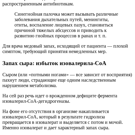
распространенным антибиотикам.
Синегнойная палочка может вызывать различные
заболевания дыхательных путей, менингиты,
отиты, воспаление лицевых пазух, становиться
причиной тяжелых абсцессов и приводить к
развитию гнойных процессов в ранах и т. п.
Для врача медовый запах, исходящий от пациента — плохой
симптом, требующий принятия немедленных мер.
Запах сыра: избыток изовалерила-СоА
Сыром (или «потными ногами» — все зависит от восприятия)
пахнут люди, страдающие еще одним наследственным
нарушением метаболизма.
На сей раз речь идет о врожденном дефиците фермента
изовалерил-СоА-дегидрогеназы.
На фоне его отсутствия в организме накапливается
изовалерил-СоА, который в результате гидролиза
превращается в изовалерат и выделяется с потом и мочой.
Именно изовалерат и дает характерный запах сыра.