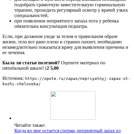
подобрать грамотную заместительную гормональную
терапию, проходить регулярный осмотр у врачей узких
специальностей;
при появлении неприятного запаха пота у ребенка
обязательна консультация педиатра.
Если, при должном уходе за телом и правильном образе
жизни, тело все рано плохо и странно пахнет, необходимо
незамедлительно показаться врачу для выявления причины и
ее лечения.
Была ли статья полезной?
Оцените материал по
пятибальной шкале! (
2
5,00
Источник:
https://opote.ru/zapax/nepriyatnyj-zapax-ot-
kozhi-cheloveka/
Читайте также:
Когда во мне остается сперма, неприятный запах из