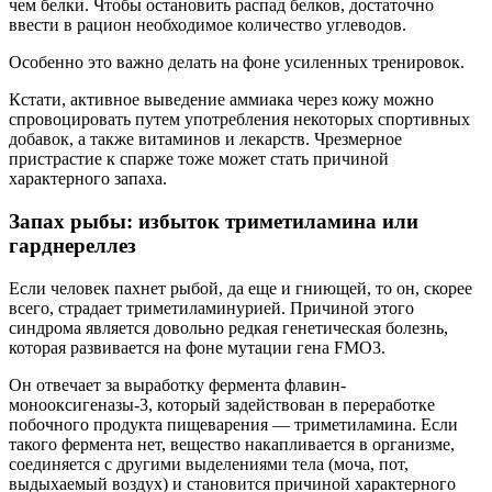
чем белки. Чтобы остановить распад белков, достаточно
ввести в рацион необходимое количество углеводов.
Особенно это важно делать на фоне усиленных тренировок.
Кстати, активное выведение аммиака через кожу можно
спровоцировать путем употребления некоторых спортивных
добавок, а также витаминов и лекарств. Чрезмерное
пристрастие к спарже тоже может стать причиной
характерного запаха.
Запах рыбы: избыток триметиламина или
гарднереллез
Если человек пахнет рыбой, да еще и гниющей, то он, скорее
всего, страдает триметиламинурией. Причиной этого
синдрома является довольно редкая генетическая болезнь,
которая развивается на фоне мутации гена FMO3.
Он отвечает за выработку фермента флавин-
монооксигеназы-3, который задействован в переработке
побочного продукта пищеварения — триметиламина. Если
такого фермента нет, вещество накапливается в организме,
соединяется с другими выделениями тела (моча, пот,
выдыхаемый воздух) и становится причиной характерного