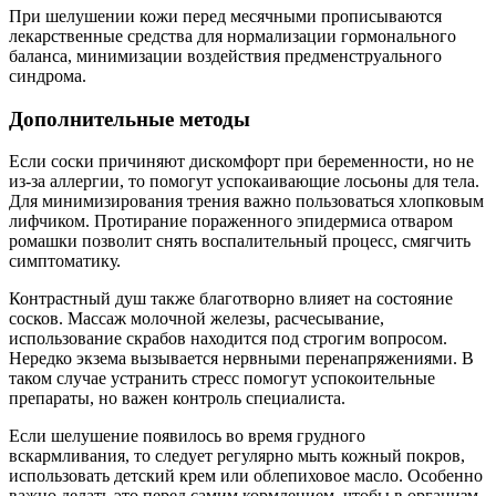
При шелушении кожи перед месячными прописываются
лекарственные средства для нормализации гормонального
баланса, минимизации воздействия предменструального
синдрома.
Дополнительные методы
Если соски причиняют дискомфорт при беременности, но не
из-за аллергии, то помогут успокаивающие лосьоны для тела.
Для минимизирования трения важно пользоваться хлопковым
лифчиком. Протирание пораженного эпидермиса отваром
ромашки позволит снять воспалительный процесс, смягчить
симптоматику.
Контрастный душ также благотворно влияет на состояние
сосков. Массаж молочной железы, расчесывание,
использование скрабов находится под строгим вопросом.
Нередко экзема вызывается нервными перенапряжениями. В
таком случае устранить стресс помогут успокоительные
препараты, но важен контроль специалиста.
Если шелушение появилось во время грудного
вскармливания, то следует регулярно мыть кожный покров,
использовать детский крем или облепиховое масло. Особенно
важно делать это перед самим кормлением, чтобы в организм