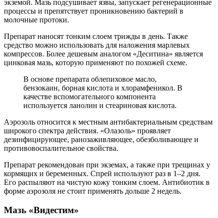
экземой. Мазь подсушивает язвы, запускает регенерационные
процессы и препятствует проникновению бактерий в
молочные протоки.
Препарат наносят тонким слоем трижды в день. Также
средство можно использовать для наложения марлевых
компрессов. Более дешевым аналогом «Деситина» является
цинковая мазь, которую применяют по похожей схеме.
В основе препарата облепиховое масло,
бензокаин, борная кислота и хлорамфеникол. В
качестве вспомогательного компонента
используется ланолин и стеариновая кислота.
Аэрозоль относится к местным антибактериальным средствам
широкого спектра действия. «Олазоль» проявляет
дезинфицирующее, ранозаживляющее, обезболивающее и
противовоспалительное свойства.
Препарат рекомендован при экземах, а также при трещинах у
кормящих и беременных. Спрей используют раз в 1–2 дня.
Его распыляют на чистую кожу тонким слоем. Антибиотик в
форме аэрозоля не стоит применять дольше 2 недель.
Мазь «Видестим»