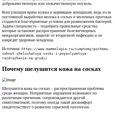
доброкачественную или злокачественную опухоль.
Консультация врача нужна и кормящим женщинам, ведь из-за
постоянной выработки молока в сосках и молочных протоках
создаются благоприятные условия для размножения бактерий.
Задача специалиста – подобрать правильные средства,
которые остановят распространение болезнетворных
микроорганизмов, защитят от вторичной инфекции и не
навредят здоровью младенца.
Источник:
https://www.mammologia.ru/simptomy/pochemu-
sohnut-shelushatsya-soski-i-poyavlyaetsya-
razdrazhenie-na-grudi/
Почему шелушится кожа на сосках
Шелушится кожа на сосках – распространенная проблема
среди женщин. Неприятные ощущения возникают по
различным причинам, сопровождаются другой
симптоматикой, поэтому иногда такой дискомфорт
свидетельствует о развитии серьезной патологии.