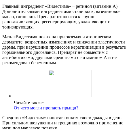
Главный ингредиент «Видестима» – ретинол (витамин А).
Дополнительными ингредиентами стали воск, вазелиновое
масло, глицерин. Препарат относится к группе
ранозаживляющих, регенерирующих, увлажняющих и
тонизирующих.
Мазь «Видестим» показана при экземах и атопическом
дерматите, возрастных изменениях и снижении эластичности
дермы, при нарушении процессов кератинизации в результате
гормонального дисбаланса. Препарат не совместим с
антибиотиками, другими средствами с витамином А и не
рекомендован беременным.
Читайте также:
От чего могли пропасть прыщи?
Средство «Видестим» наносят тонким слоем дважды в день.
При сильном шелушении и трещинах возможно применение
мази под марлевую повязку.