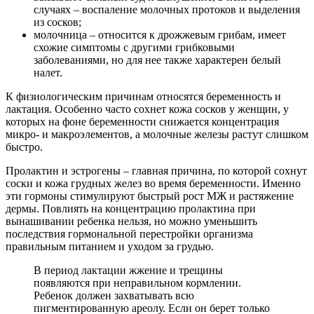
случаях – воспаление молочных протоков и выделения
из сосков;
молочница – относится к дрожжевым грибам, имеет
схожие симптомы с другими грибковыми
заболеваниями, но для нее также характерен белый
налет.
К физиологическим причинам относятся беременность и
лактация. Особенно часто сохнет кожа сосков у женщин, у
которых на фоне беременности снижается концентрация
микро- и макроэлементов, а молочные железы растут слишком
быстро.
Пролактин и эстрогены – главная причина, по которой сохнут
соски и кожа грудных желез во время беременности. Именно
эти гормоны стимулируют быстрый рост МЖ и растяжение
дермы. Повлиять на концентрацию пролактина при
вынашивании ребенка нельзя, но можно уменьшить
последствия гормональной перестройки организма
правильным питанием и уходом за грудью.
В период лактации жжение и трещины
появляются при неправильном кормлении.
Ребенок должен захватывать всю
пигментированную ареолу. Если он берет только