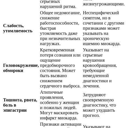
серьезных
жизнеугрожающими.
нарушений ритма.
Общее недомогание,
Неспецифический
снижение
симптом, но в
работоспособности,
сочетании с другими
Слабость,
быстрая
признаками может
утомляемость
утомляемость даже
указывать на
при незначительных
хроническую
нагрузках.
ишемию миокарда.
Кратковременная
Указывает на
потеря сознания или
серьезные
ощущение
нарушения
Головокружение,
предобморочного
кровообращения,
обмороки
состояния. Может
требующие
быть вызвано
немедленной
снижением
диагностики и
сердечного выброса.
лечения.
Атипичные
Затрудняют
проявления,
Тошнота, рвота,
своевременную
особенно у женщин
боль в
диагностику, что
и пожилых людей.
эпигастрии
может ухудшить
Могут маскировать
прогноз.
инфаркт миокарда.
Признаки активации
Указывают на