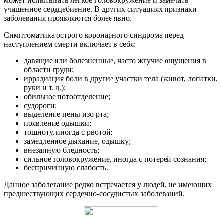
может испытывать легкое головокружение и замечать
учащенное сердцебиение. В других ситуациях признаки
заболевания проявляются более явно.
Симптоматика острого коронарного синдрома перед
наступлением смерти включает в себя:
давящие или болезненные, часто жгучие ощущения в
области груди;
иррадиация боли в другие участки тела (живот, лопатки,
руки и т. д.);
обильное потоотделение;
судороги;
выделение пены изо рта;
появление одышки;
тошноту, иногда с рвотой;
замедленное дыхание, одышку;
внезапную бледность;
сильное головокружение, иногда с потерей сознания;
беспричинную слабость.
Данное заболевание редко встречается у людей, не имеющих
предшествующих сердечно-сосудистых заболеваний.