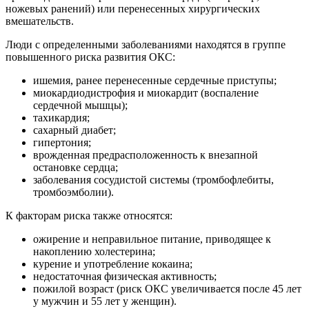
ножевых ранений) или перенесенных хирургических
вмешательств.
Люди с определенными заболеваниями находятся в группе
повышенного риска развития ОКС:
ишемия, ранее перенесенные сердечные приступы;
миокардиодистрофия и миокардит (воспаление
сердечной мышцы);
тахикардия;
сахарный диабет;
гипертония;
врожденная предрасположенность к внезапной
остановке сердца;
заболевания сосудистой системы (тромбофлебиты,
тромбоэмболии).
К факторам риска также относятся:
ожирение и неправильное питание, приводящее к
накоплению холестерина;
курение и употребление кокаина;
недостаточная физическая активность;
пожилой возраст (риск ОКС увеличивается после 45 лет
у мужчин и 55 лет у женщин).