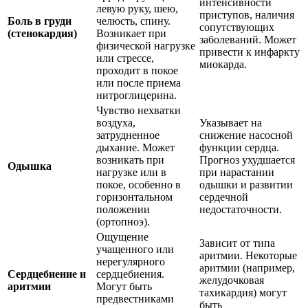
интенсивности
левую руку, шею,
приступов, наличия
Боль в груди
челюсть, спину.
сопутствующих
(стенокардия)
Возникает при
заболеваний. Может
физической нагрузке
привести к инфаркту
или стрессе,
миокарда.
проходит в покое
или после приема
нитроглицерина.
Чувство нехватки
воздуха,
Указывает на
затрудненное
снижение насосной
дыхание. Может
функции сердца.
возникать при
Прогноз ухудшается
Одышка
нагрузке или в
при нарастании
покое, особенно в
одышки и развитии
горизонтальном
сердечной
положении
недостаточности.
(ортопноэ).
Ощущение
Зависит от типа
учащенного или
аритмии. Некоторые
нерегулярного
аритмии (например,
Сердцебиение и
сердцебиения.
желудочковая
аритмии
Могут быть
тахикардия) могут
предвестниками
быть