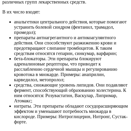
различных групп лекарственных средств.
В их число входят:
анальгетики центрального действия, которые помогают
устранить болевой синдром (фентанил, трамадол,
промедол);
препараты антиагрегантного и антикоагулянтного
действия. Они способствуют разжижению крови и
предотвращают слипание тромбоцитов. К таким
средствам относятся гепарин, синкумар, варфарин;
бета-блокаторы. Эти препараты блокируют
адреналиновые рецепторы, что приводит к
расслаблению сердечной мышцы и регулированию
кровотока в миокарде. Примеры: анаприлин,
карведилол, метопролол;
средства, снижающие уровень липидов. Они подавляют
фермент, способствующий образованию холестерина. К
ним относятся: Розувастатин, Васкулар, Липримар,
Атомакс;
нитраты. Эти препараты обладают сосудорасширяющим
эффектом и уменьшают потребность миокарда в
кислороде. Примеры: Нитроглицерин, Нитронг, Сустак-
форте.