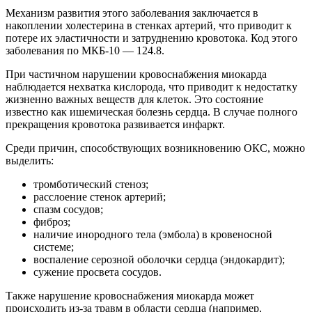
Механизм развития этого заболевания заключается в
накоплении холестерина в стенках артерий, что приводит к
потере их эластичности и затруднению кровотока. Код этого
заболевания по МКБ-10 — 124.8.
При частичном нарушении кровоснабжения миокарда
наблюдается нехватка кислорода, что приводит к недостатку
жизненно важных веществ для клеток. Это состояние
известно как ишемическая болезнь сердца. В случае полного
прекращения кровотока развивается инфаркт.
Среди причин, способствующих возникновению ОКС, можно
выделить:
тромботический стеноз;
расслоение стенок артерий;
спазм сосудов;
фиброз;
наличие инородного тела (эмбола) в кровеносной
системе;
воспаление серозной оболочки сердца (эндокардит);
сужение просвета сосудов.
Также нарушение кровоснабжения миокарда может
происходить из-за травм в области сердца (например,