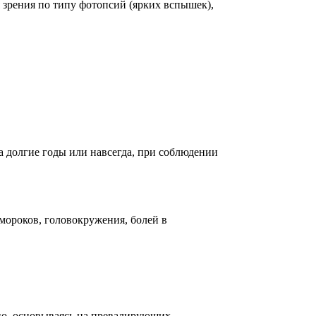
 зрения по типу фотопсий (ярких вспышек),
на долгие годы или навсегда, при соблюдении
ороков, головокружения, болей в
но, основываясь на превалирующих