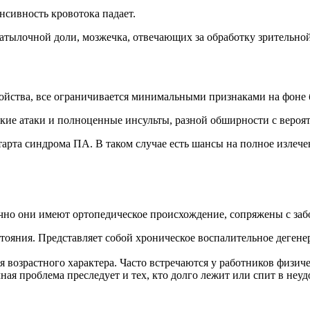
енсивность кровотока падает.
затылочной доли, мозжечка, отвечающих за обработку зритель
ройства, все ограничивается минимальными признаками на фоне 
е атаки и полноценные инсульты, разной обширности с вероят
старта синдрома ПА. В таком случае есть шансы на полное изле
чно они имеют ортопедическое происхождение, сопряжены с заб
ояния. Представляет собой хроническое воспалительное дегене
возрастного характера. Часто встречаются у работников физичес
ная проблема преследует и тех, кто долго лежит или спит в не