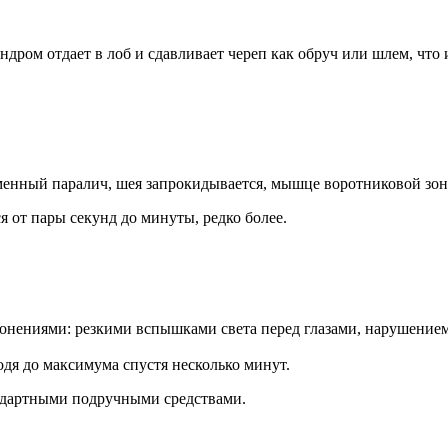
дром отдает в лоб и сдавливает череп как обруч или шлем, что
еменный паралич, шея запрокидывается, мышце воротниковой зон
я от пары секунд до минуты, редко более.
нениями: резкими вспышками света перед глазами, нарушением
одя до максимума спустя несколько минут.
андартными подручными средствами.