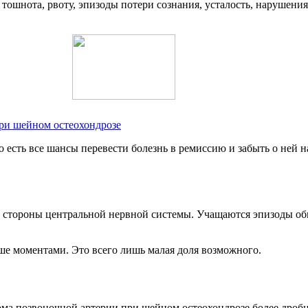
тошнота, рвоту, эпизоды потери сознания, усталость, нарушения
ри шейном остеохондрозе
о есть все шансы перевести болезнь в ремиссию и забыть о ней 
стороны центральной нервной системы. Учащаются эпизоды обм
е моментами. Это всего лишь малая доля возможного.
ма позвоночной артерии при шейном остеохондрозе более дроб