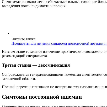
Симптоматика включает в себя частые сильные головные боли, 
выпадения полей видимости и прочих.
Читайте также:
Препараты для лечения синдрома позвоночной артерии п
На этом этапе тотальное излечение практически невозможно, н
рекомендаций специалиста.
Третья стадия — декомпенсация
Сопровождается генерализованными тяжелыми симптомами со 
затылочной области.
Полный перечень признаков не исчерпывается названными выш
Симтомы постоянной ишемии
Медицинская практика, теория подразделяют симптомы синдро