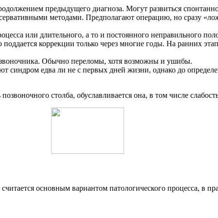
олжением предыдущего диагноза. Могут развиться спонтанно, о
нсервативными методами. Предполагают операцию, но сразу «ло
оцесса или длительного, а то и постоянного неправильного пол
 поддается коррекции только через многие годы. На ранних этап
звоночника. Обычно переломы, хотя возможны и ушибы.
 синдром едва ли не с первых дней жизни, однако до определен
позвоночного столба, обуславливается она, в том числе слабос
считается основным вариантом патологического процесса, в пра