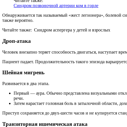
Читайте также:
Синдром позвоночной артерии ком в горле
Обнаруживается так называемый «жест легионера», болевой син
также вероятно.
Читайте также: Синдром аспергера у детей и взрослых
Дроп-атака
Человек внезапно теряет способность двигаться, наступает вр
Пациент падает. Продолжительность такого эпизода варьируетс
Шейная мигрень
Развивается в два этапа.
Первый — аура. Обычно представлена визуальными откло
речи.
Затем нарастает головная боль в затылочной области, дох
Приступ сохраняется до двух-шести часов и не купируется ст
Транзиторная ишемическая атака