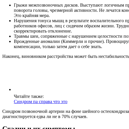
Грыжи межпозвоночных дисков. Выступают логичным прод
поворота головы, чрезмерной активности. Не лечатся ко
Это крайняя мера.
Нарушения тонуса мышц в результате воспалительного пр
работников офисов, лиц с сидячим образом жизни. Трудно
скорректировать отклонение.
Травмы шеи, сопряженные с нарушением целостности по
Врожденные аномалии (Киммерли и прочие). Провоцируют
компенсации, только затем дает о себе знать.
Наконец, виновником расстройства может быть нестабильность 
Читайте также:
Синдром па справа что это
Синдром позвоночной артерии на фоне шейного остеохондроза 
диагностируется едва ли не в 70% случаев.
Стадии и их симптомы