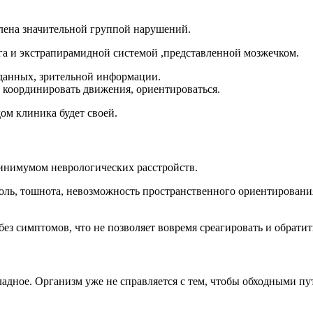
лена значительной группой нарушений.
га и экстрапирамидной системой ,представленной мозжечком.
 данных, зрительной информации.
т координировать движения, ориентироваться.
ом клиника будет своей.
инимумом неврологических расстройств.
оль, тошнота, невозможность пространственного ориентирования
ез симптомов, что не позволяет вовремя среагировать и обратить
ладное. Организм уже не справляется с тем, чтобы обходными п