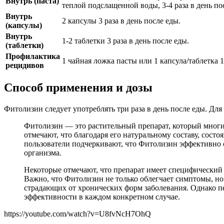
Внутрь (паста)
теплой подслащенной воды, 3-4 раза в день по
Внутрь
2 капсулы 3 раза в день после еды.
(капсулы)
Внутрь
1-2 таблетки 3 раза в день после еды.
(таблетки)
Профилактика
1 чайная ложка пасты или 1 капсула/таблетка 1-
рецидивов
Способ применения и дозы
Фитолизин следует употреблять три раза в день после еды. Дл
Фитолизин — это растительный препарат, который многи
отмечают, что благодаря его натуральному составу, сост
пользователи подчеркивают, что Фитолизин эффективно 
организма.
Некоторые отмечают, что препарат имеет специфический в
Важно, что Фитолизин не только облегчает симптомы, но
страдающих от хронических форм заболевания. Однако пе
эффективности в каждом конкретном случае.
https://youtube.com/watch?v=U8fvNcH7OhQ