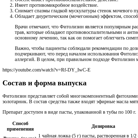
Имеет противомикробное воздействие.
Снимает спазмы гладкой мускулатуры стенок мочевого п
Обладает диуретическим (мочегонным) эффектом, способ
Врачи отмечают, что Фитолизин является популярным рас
трав, которые обладают противовоспалительными и анти
основному лечению, так как он помогает облегчить симп
Важно, чтобы пациенты соблюдали рекомендации по дозир
подчеркивают, что перед началом использования Фитолиз
аллергий. В целом, при правильном подходе Фитолизин м
https://youtube.com/watch?v=Rf-DY_IwC-E
Состав и форма выпуска
Фитолизин представляет собой многокомпонентный фитохимиче
золотарник. В состав средства также входят эфирные масла мят
Препарат доступен в виде пасты, упакованной в тубы по 100 г.
Способ
Дозировка
применения
1 чайная ложка (5 г) пасты, растворенная в 1/2