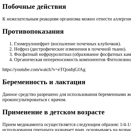
Побочные действия
К нежелательным реакциям организма можно отнести аллергию
Противопоказания
Гломерулонефрит (воспаление почечных клубочков).
Нефроз (дистрофические изменения в почечной ткани).
Фосфатный нефроуролитиаз (образование фосфатных камн
Органическая непереносимость компонентов Фитолизина
https://youtube.com/watch?v=eTQonbjGfAg
Беременность и лактация
Данное средство разрешено для использования беременными ж
проконсультироваться с врачом.
Применение в детском возрасте
Прием медикамента осуществляется следующим образом: 1/4-1/
использования препарата назначает врач, основываясь на возра