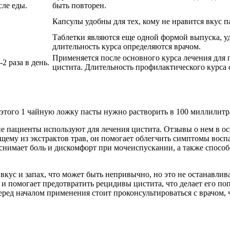
сле еды.
быть повторен.
Капсулы удобны для тех, кому не нравится вкус п
Таблетки являются еще одной формой выпуска, у
длительность курса определяются врачом.
Применяется после основного курса лечения для
2 раза в день.
цистита. Длительность профилактического курса 
я этого 1 чайную ложку пасты нужно растворить в 100 миллилитр
е пациенты используют для лечения цистита. Отзывы о нем в 
оящему из экстрактов трав, он помогает облегчить симптомы вос
снимает боль и дискомфорт при мочеиспускании, а также спосо
кус и запах, что может быть непривычно, но это не останавлива
 и помогает предотвратить рецидивы цистита, что делает его п
ред началом применения стоит проконсультироваться с врачом, ч