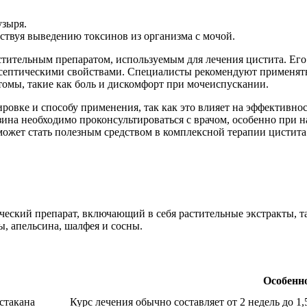
узыря.
ствуя выведению токсинов из организма с мочой.
тительным препаратом, используемым для лечения цистита. Его
септическими свойствами. Специалисты рекомендуют применять
томы, такие как боль и дискомфорт при мочеиспускании.
овке и способу применения, так как это влияет на эффективнос
ина необходимо проконсультироваться с врачом, особенно при 
ожет стать полезным средством в комплексной терапии цистита
ский препарат, включающий в себя растительные экстракты, та
ы, апельсина, шалфея и сосны.
Особенн
 стакана
Курс лечения обычно составляет от 2 недель до 1