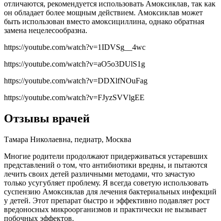
отличаются, рекомендуется использовать Амоксиклав, так как
он обладает более мощным действием. Амоксиклав может
быть использован вместо амоксициллина, однако обратная
замена нецелесообразна.
https://youtube.com/watch?v=1IDVSg__4wc
https://youtube.com/watch?v=aO5o3DUlS1g
https://youtube.com/watch?v=DDXlfNOuFag
https://youtube.com/watch?v=FJyzSVVlgEE
Отзывы врачей
Тамара Николаевна, педиатр, Москва
Многие родители продолжают придерживаться устаревших
представлений о том, что антибиотики вредны, и пытаются
лечить своих детей различными методами, что зачастую
только усугубляет проблему. Я всегда советую использовать
суспензию Амоксиклав для лечения бактериальных инфекций
у детей. Этот препарат быстро и эффективно подавляет рост
вредоносных микроорганизмов и практически не вызывает
побочных эффектов.