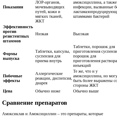
ЛОР-органов,
амоксициллина, а также
Показания
мочевыводящих
инфекции, вызванные б
путей, кожи и
лактамазопродуцирую
мягких тканей,
штаммами бактерий
ЖКТ
Эффективность
против
Низкая
Высокая
резистентных
штаммов
Таблетки, порошок для
Таблетки, капсулы,
приготовления суспензи
Формы
суспензия для
порошок для
выпуска
приема внутрь
приготовления раствора
инъекций
Те же, что и у
Аллергические
Побочные
амоксициллина, но мог
реакции, диспепсия,
эффекты
быть более выражены с
диарея
стороны ЖКТ
Цена
Обычно ниже
Обычно выше
Сравнение препаратов
Амоксиклав и Амоксициллин – это препараты, которые