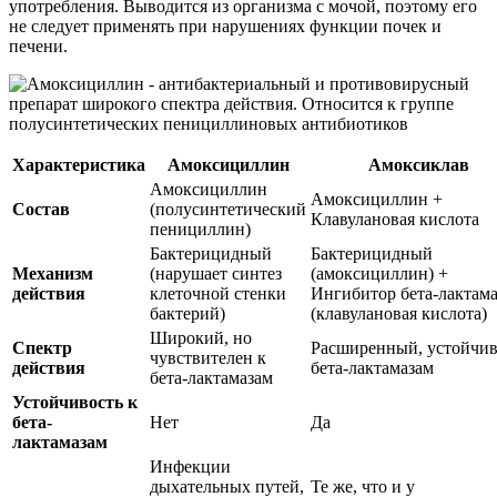
употребления. Выводится из организма с мочой, поэтому его
не следует применять при нарушениях функции почек и
печени.
Характеристика
Амоксициллин
Амоксиклав
Амоксициллин
Амоксициллин +
Состав
(полусинтетический
Клавулановая кислота
пенициллин)
Бактерицидный
Бактерицидный
Механизм
(нарушает синтез
(амоксициллин) +
действия
клеточной стенки
Ингибитор бета-лактама
бактерий)
(клавулановая кислота)
Широкий, но
Спектр
Расширенный, устойчив
чувствителен к
действия
бета-лактамазам
бета-лактамазам
Устойчивость к
бета-
Нет
Да
лактамазам
Инфекции
дыхательных путей,
Те же, что и у