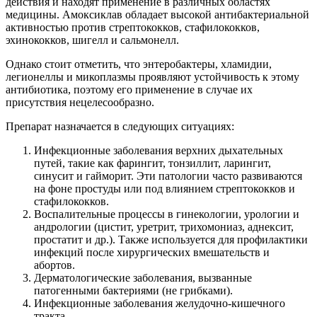
действия и находят применение в различных областях
медицины. Амоксиклав обладает высокой антибактериальной
активностью против стрептококков, стафилококков,
эхинококков, шигелл и сальмонелл.
Однако стоит отметить, что энтеробактеры, хламидии,
легионеллы и микоплазмы проявляют устойчивость к этому
антибиотика, поэтому его применение в случае их
присутствия нецелесообразно.
Препарат назначается в следующих ситуациях:
Инфекционные заболевания верхних дыхательных
путей, такие как фарингит, тонзиллит, ларингит,
синусит и гайморит. Эти патологии часто развиваются
на фоне простуды или под влиянием стрептококков и
стафилококков.
Воспалительные процессы в гинекологии, урологии и
андрологии (цистит, уретрит, трихомониаз, аднексит,
простатит и др.). Также используется для профилактики
инфекций после хирургических вмешательств и
абортов.
Дерматологические заболевания, вызванные
патогенными бактериями (не грибками).
Инфекционные заболевания желудочно-кишечного
тракта.