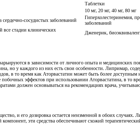
Таблетки
10 мг, 20 мг, 40 мг, 80 мг
Гиперхолестеринемия, пр
а сердечно-сосудистых заболеваний
заболеваний
 все стадии клинических
Дженерик, биоэквивален
арьируются в зависимости от личного опыта и медицинских по
на, но у каждого из них есть свои особенности. Липримар, соде
идов, в то время как Аторвастатин может быть более доступным
 побочных эффектов при использовании Аторвастатина, в то вре
аратами должен основываться на рекомендациях врача, учитыв
ещество, и его дозировка остается неизменной в обоих случаях.
й компонент, эти средства обеспечивают схожий терапевтическ