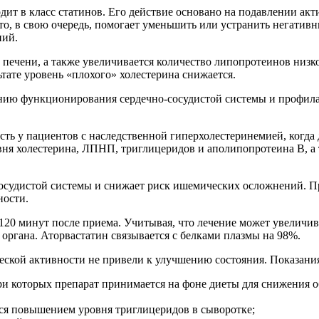
одит в класс статинов. Его действие основано на подавлении а
о, в свою очередь, помогает уменьшить или устранить негативн
ний.
 в печени, а также увеличивается количество липопротеинов низ
ьтате уровень «плохого» холестерина снижается.
ению функционирования сердечно-сосудистой системы и профила
сть у пациентов с наследственной гиперхолестеринемией, когда
вня холестерина, ЛПНП, триглицеридов и аполипопротеина В, а
осудистой системы и снижает риск ишемических осложнений. Пр
ности.
120 минут после приема. Учитывая, что лечение может увеличив
органа. Аторвастатин связывается с белками плазмы на 98%.
ческой активности не привели к улучшению состояния. Показан
 которых препарат принимается на фоне диеты для снижения о
я повышением уровня триглицеридов в сыворотке;