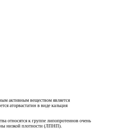
вным активным веществом является
ется аторвастатин в виде кальция
тва относятся к группе липопротеинов очень
ины низкой плотности (ЛПНП).