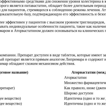
 эффективными средствами для снижения уровня холестерина в 
рого является питавастатин, обладает более длительным период
 для пациентов, стремящихся к соблюдению режима лечения. Ато
оказательную базу, подтверждающую его эффективность и безоп
ее эффективен у пациентов с высоким уровнем триглицеридов, 
ывать индивидуальные особенности пациента, такие как наличи
маром и Аторвастатином должен основываться на клинических 
омпании. Препарат доступен в виде таблеток, которые имеют з
ный препарат является прямым аналогом Липримара и содержит 
примар обладают схожим механизмом действия.
говое название)
Аторвастатин (межд
Аторвастатин
Множество фармацевтиче
препарат)
Как правило, ниже (джен
Широко доступен
ее вещество)
Идентична (одно и то же
щее вещество)
Идентичны (одно и то же