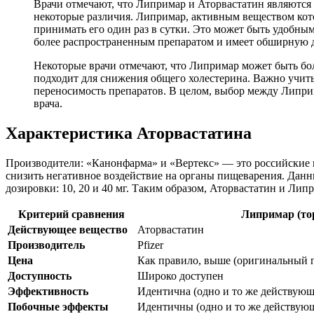
Врачи отмечают, что Липримар и Аторвастатин являются
некоторые различия. Липримар, активным веществом кото
принимать его один раз в сутки. Это может быть удобным
более распространенным препаратом и имеет обширную д
Некоторые врачи отмечают, что Липримар может быть бол
подходит для снижения общего холестерина. Важно учит
переносимость препаратов. В целом, выбор между Липри
врача.
Характеристика Аторвастатина
Производители: «Канонфарма» и «Вертекс» — это российские к
снизить негативное воздействие на органы пищеварения. Дан
дозировки: 10, 20 и 40 мг. Таким образом, Аторвастатин и Ли
Критерий сравнения
Липримар (тор
Действующее вещество
Аторвастатин
Производитель
Pfizer
Цена
Как правило, выше (оригинальный 
Доступность
Широко доступен
Эффективность
Идентична (одно и то же действующ
Побочные эффекты
Идентичны (одно и то же действую