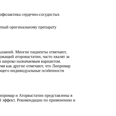
офилактика сердечно-сосудистых
тный оригинальному препарату
казаний. Многие пациенты отмечают,
ржащий аторовастатин, часто хвалят за
 и широко назначаемым вариантом.
мя как другие отмечают, что Липримар
ающего индивидуальные особенности
 Липримар и Аторвастатин представлены в
ий эффект. Рекомендации по применению и