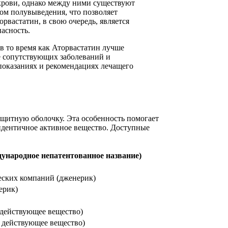
крови, однако между ними существуют
ом полувыведения, что позволяет
рвастатин, в свою очередь, является
асность.
в то время как Аторвастатин лучше
е сопутствующих заболеваний и
показаниях и рекомендациях лечащего
ащитную оболочку. Эта особенность помогает
идентичное активное вещество. Доступные
ународное непатентованное название)
ских компаний (дженерик)
ерик)
 действующее вещество)
 действующее вещество)