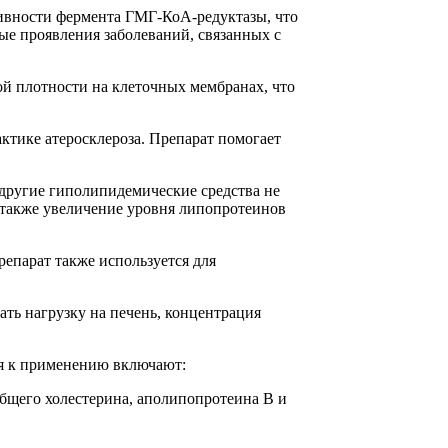
ктивности фермента ГМГ-КоА-редуктазы, что
ые проявления заболеваний, связанных с
кой плотности на клеточных мембранах, что
ктике атеросклероза. Препарат помогает
 другие гиполипидемические средства не
 также увеличение уровня липопротеинов
епарат также используется для
ать нагрузку на печень, концентрация
ия к применению включают:
бщего холестерина, аполипопротеина В и