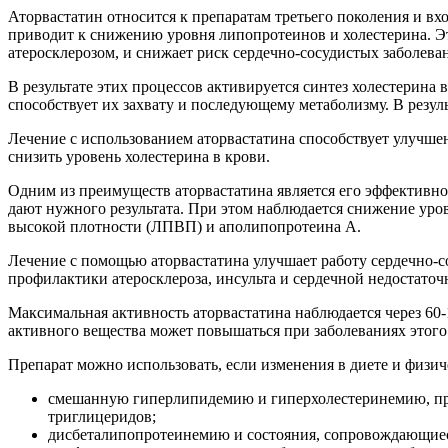
Аторвастатин относится к препаратам третьего поколения и вх
приводит к снижению уровня липопротеинов и холестерина. Эт
атеросклерозом, и снижает риск сердечно-сосудистых заболева
В результате этих процессов активируется синтез холестерина
способствует их захвату и последующему метаболизму. В резул
Лечение с использованием аторвастатина способствует улучш
снизить уровень холестерина в крови.
Одним из преимуществ аторвастатина является его эффективно
дают нужного результата. При этом наблюдается снижение уро
высокой плотности (ЛПВП) и аполипопротеина А.
Лечение с помощью аторвастатина улучшает работу сердечно-с
профилактики атеросклероза, инсульта и сердечной недостаточ
Максимальная активность аторвастатина наблюдается через 60-
активного вещества может повышаться при заболеваниях этого 
Препарат можно использовать, если изменения в диете и физи
смешанную гиперлипидемию и гиперхолестеринемию, при
триглицеридов;
дисбеталипопротеинемию и состояния, сопровождающиес