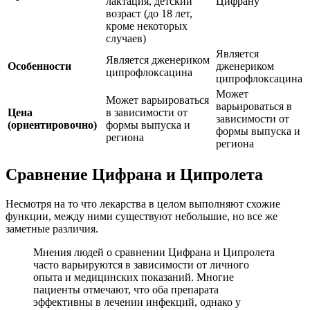
лактация, детский
Цифрану
возраст (до 18 лет,
кроме некоторых
случаев)
Является
Является дженериком
Особенности
дженериком
ципрофлоксацина
ципрофлоксацина
Может
Может варьироваться
варьироваться в
Цена
в зависимости от
зависимости от
(ориентировочно)
формы выпуска и
формы выпуска и
региона
региона
Сравнение Цифрана и Ципролета
Несмотря на то что лекарства в целом выполняют схожие
функции, между ними существуют небольшие, но все же
заметные различия.
Мнения людей о сравнении Цифрана и Ципролета
часто варьируются в зависимости от личного
опыта и медицинских показаний. Многие
пациенты отмечают, что оба препарата
эффективны в лечении инфекций, однако у