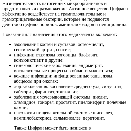
жизнедеятельность патогенных микроорганизмов и
предотвращать их размножение. Активное вещество Цифрана
эффективно воздействует на грамположительные и
грамотрицательные бактерии, которые не поддаются
действию цефалоспоринов, аминогликозидов и пенициллина.
Показания для назначения этого медикамента включают:
заболевания костей и суставов: остеомиелит,
септический артрит, сепсис;
инфекции глаз: язвы роговицы, блефарит,
конъюнктивит и другие;
гинекологические заболевания: эндометрит,
воспалительные процессы в области малого таза;
кожные инфекции: инфицированные раны, язвы,
абсцессы при ожогах;
лор-заболевания: воспаление среднего уха, синуситы,
гайморит, фарингит, тонзиллит;
заболевания мочевыводящей системы: пиелит,
хламидиоз, гонорея, простатит, пиелонефрит, почечные
камни;
патологии пищеварительной системы: шигеллез,
кампилобактериоз, сальмонеллез, перитонит.
Также Цифран может быть назначен в