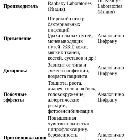
Dr. Reddy’s
Ranbaxy Laboratories
Производитель
Laboratories
(Индия)
(Индия)
Широкий спектр
бактериальных
инфекций
(дыхательных путей,
Аналогично
Применение
мочевыводящих
Цифрану
путей, ЖКТ, кожи,
мягких тканей,
костей, суставов и др.)
Зависит от типа и
Аналогично
Дозировка
тяжести инфекции,
Цифрану
возраста пациента
Тошнота, рвота,
диарея, головная боль,
Побочные
головокружение,
Аналогично
эффекты
аллергические
Цифрану
реакции,
фотосенсибилизация
Повышенная
чувствительность к
ципрофлоксацину,
беременность,
Аналогично
Противопоказания