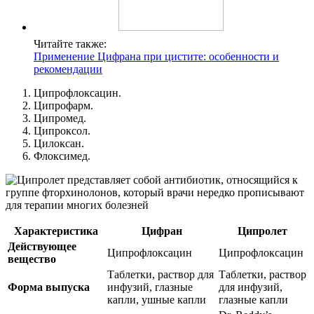
Читайте также:
Применение Цифрана при цистите: особенности и
рекомендации
Ципрофлоксацин.
Ципрофарм.
Ципромед.
Ципроксол.
Цилоксан.
Флоксимед.
Характеристика
Цифран
Ципролет
Действующее
Ципрофлоксацин
Ципрофлоксацин
вещество
Таблетки, раствор для
Таблетки, раствор
Форма выпуска
инфузий, глазные
для инфузий,
капли, ушные капли
глазные капли