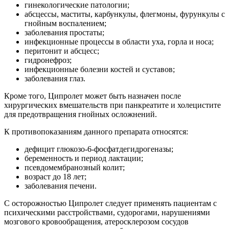
гинекологические патологии;
абсцессы, маститы, карбункулы, флегмоны, фурункулы с
гнойным воспалением;
заболевания простаты;
инфекционные процессы в области уха, горла и носа;
перитонит и абсцесс;
гидронефроз;
инфекционные болезни костей и суставов;
заболевания глаз.
Кроме того, Ципролет может быть назначен после
хирургических вмешательств при панкреатите и холецистите
для предотвращения гнойных осложнений.
К противопоказаниям данного препарата относятся:
дефицит глюкозо-6-фосфатдегидрогеназы;
беременность и период лактации;
псевдомембранозный колит;
возраст до 18 лет;
заболевания печени.
С осторожностью Ципролет следует применять пациентам с
психическими расстройствами, судорогами, нарушениями
мозгового кровообращения, атеросклерозом сосудов