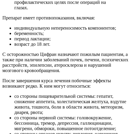
профилактических целях после операций на
глазах.
Препарат имеет противопоказания, включая:
индивидуальную непереносимость компонентов;
беременность;
период лактации;
возраст до 18 лет.
С осторожностью Цифран назначают пожилым пациентам, а
также при наличии заболеваний почек, печени, психических
расстройств, эпилепсии, атеросклероза и нарушений
мозгового кровообращения.
После завершения курса лечения побочные эффекты
возникают редко. К ним могут относиться:
со стороны пищеварительной системы: гепатит,
снижение аппетита, холестатическая желтуха, вздутие
живота, тошнота, боли в области живота, метеоризм,
диарея, рвота;
со стороны нервной системы: головокружение,
бессонница, тремор, депрессия, галлюцинации,
мигрени, обмороки, повышенное потоотделение;
со стороны органов чувств: диплопия, нарушения